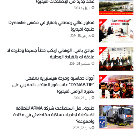
عهد جديد من الإصلاحات (فيديو)
أبريل 4, 2023
فطور عائلي رمضاني بامتياز في مقهى Dynastie
طنجة (فيديو)
مارس 18, 2024
قيادي بامي.. الوهابي ارتكب خطأ جسيما وطرده لا
علاقة له بالقيادة الوطنية
سبتمبر 24, 2024
أجواء حماسية وفرحة هيستيرية بمقهى
“DYNASTIE” عقب فوز المنتخب المغربي على
نظيره الزامبي (فيديو)
يناير 25, 2024
طنجة.. هل استطاعت شركة ARMA للنظافة
الاستجابة لحاجيات ساكنة مقاطعتي بني مكادة
وامغوغة؟
مايو 22, 2025