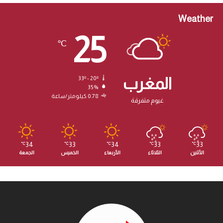
Weather
25
℃
المغرب
33º - 20º
35%
0.78 كيلومتر/ساعة
غيوم متفرقة
34
33
34
33
33
℃
℃
℃
℃
℃
الأثنين
الثلاثاء
الأربعاء
الخميس
الجمعة