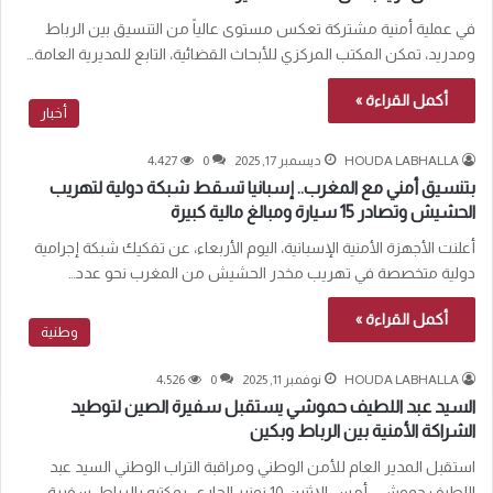
في عملية أمنية مشتركة تعكس مستوى عالياً من التنسيق بين الرباط
ومدريد، تمكن المكتب المركزي للأبحاث القضائية، التابع للمديرية العامة…
أكمل القراءة »
أخبار
HOUDA LABHALLA
ديسمبر 17, 2025
0
4٬427
بتنسيق أمني مع المغرب.. إسبانيا تسقط شبكة دولية لتهريب
الحشيش وتصادر 15 سيارة ومبالغ مالية كبيرة
أعلنت الأجهزة الأمنية الإسبانية، اليوم الأربعاء، عن تفكيك شبكة إجرامية
دولية متخصصة في تهريب مخدر الحشيش من المغرب نحو عدد…
أكمل القراءة »
وطنية
HOUDA LABHALLA
نوفمبر 11, 2025
0
4٬526
السيد عبد اللطيف حموشي يستقبل سفيرة الصين لتوطيد
الشراكة الأمنية بين الرباط وبكين
استقبل المدير العام للأمن الوطني ومراقبة التراب الوطني السيد عبد
اللطيف حموشي، أمس الإثنين 10 نونبر الجاري، بمكتبه بالرباط، سفيرة…