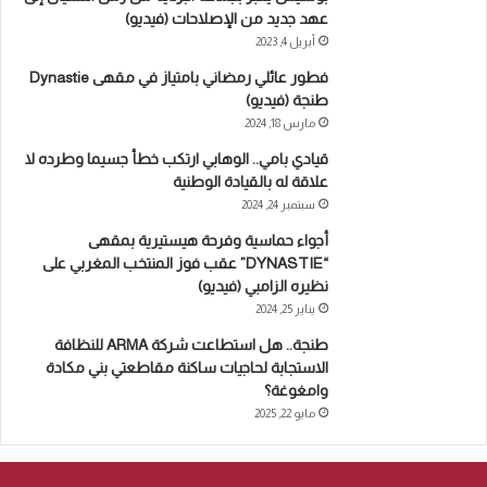
عهد جديد من الإصلاحات (فيديو)
أبريل 4, 2023
فطور عائلي رمضاني بامتياز في مقهى Dynastie
طنجة (فيديو)
مارس 18, 2024
قيادي بامي.. الوهابي ارتكب خطأ جسيما وطرده لا
علاقة له بالقيادة الوطنية
سبتمبر 24, 2024
أجواء حماسية وفرحة هيستيرية بمقهى
“DYNASTIE” عقب فوز المنتخب المغربي على
نظيره الزامبي (فيديو)
يناير 25, 2024
طنجة.. هل استطاعت شركة ARMA للنظافة
الاستجابة لحاجيات ساكنة مقاطعتي بني مكادة
وامغوغة؟
مايو 22, 2025