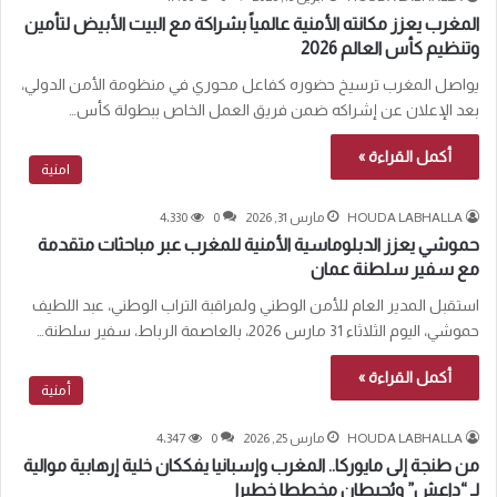
المغرب يعزز مكانته الأمنية عالمياً بشراكة مع البيت الأبيض لتأمين
وتنظيم كأس العالم 2026
يواصل المغرب ترسيخ حضوره كفاعل محوري في منظومة الأمن الدولي،
بعد الإعلان عن إشراكه ضمن فريق العمل الخاص ببطولة كأس…
أكمل القراءة »
امنية
HOUDA LABHALLA
مارس 31, 2026
0
4٬330
حموشي يعزز الدبلوماسية الأمنية للمغرب عبر مباحثات متقدمة
مع سفير سلطنة عمان
استقبل المدير العام للأمن الوطني ولمراقبة التراب الوطني، عبد اللطيف
حموشي، اليوم الثلاثاء 31 مارس 2026، بالعاصمة الرباط، سفير سلطنة…
أكمل القراءة »
أمنية
HOUDA LABHALLA
مارس 25, 2026
0
4٬347
من طنجة إلى مايوركا.. المغرب وإسبانيا يفككان خلية إرهابية موالية
لـ “داعش” ويُحبطان مخططا خطيرا