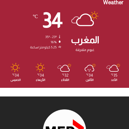
Weather
34
℃
المغرب
35º - 23º
16%
5.25 كيلومتر/ساعة
غيوم متفرقة
34
34
32
34
35
℃
℃
℃
℃
℃
الأحد
الأثنين
الثلاثاء
الأربعاء
الخميس