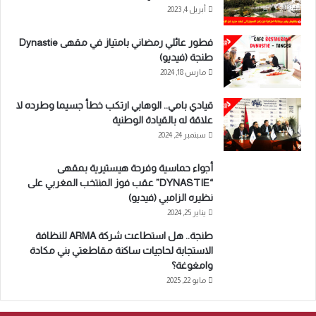
أبريل 4, 2023
فطور عائلي رمضاني بامتياز في مقهى Dynastie
طنجة (فيديو)
مارس 18, 2024
قيادي بامي.. الوهابي ارتكب خطأ جسيما وطرده لا
علاقة له بالقيادة الوطنية
سبتمبر 24, 2024
أجواء حماسية وفرحة هيستيرية بمقهى
“DYNASTIE” عقب فوز المنتخب المغربي على
نظيره الزامبي (فيديو)
يناير 25, 2024
طنجة.. هل استطاعت شركة ARMA للنظافة
الاستجابة لحاجيات ساكنة مقاطعتي بني مكادة
وامغوغة؟
مايو 22, 2025