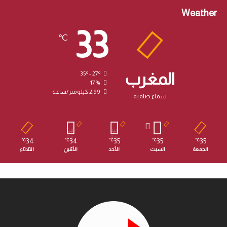
Weather
33
℃
المغرب
35º - 27º
17%
2.99 كيلومتر/ساعة
سماء صافية
34
34
35
35
35
℃
℃
℃
℃
℃
الجمعة
السبت
الأحد
الأثنين
الثلاثاء