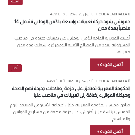
أمنية
HOUDA LABHALLA
أبريل 20, 2026
0
4٬391
حموشي يقود حركة تعيينات واسعة بالأمن الوطني تشمل 14
منصباً بعدة مدن
أعلنت المديرية العامة للأمن الوطني، عن تعيينات جديدة في مناصب
المسؤولية بعدد من المصالح الأمنية اللاممركزة، شملت عدة مدن
مغربية،…
أكمل القراءة »
أخبار
HOUDA LABHALLA
ديسمبر 11, 2025
0
4٬450
الحكومة المغربية تصادق على حزمة إصلاحات جديدة تهم الصحة
وهيكلة الموانىء إضافة إلى تعيينات في مناصب عليا
صادق مجلس الحكومة المغربية، خلال اجتماعه الأسبوعي المنعقد اليوم
الخميس برئاسة عزيز أخنوش، على حزمة مهمة من مشاريع القوانين
والمراسيم…
أكمل القراءة »