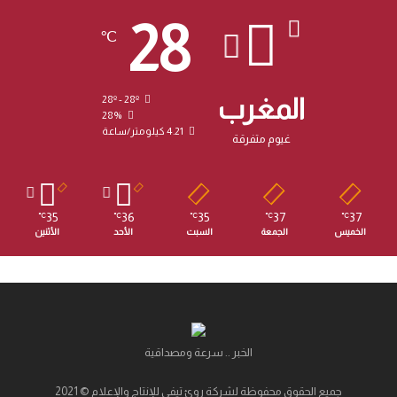
28
℃
المغرب
28º - 28º
28%
4.21 كيلومتر/ساعة
غيوم متفرقة
35
36
35
37
37
℃
℃
℃
℃
℃
الخميس
الجمعة
السبت
الأحد
الأثنين
الخبر .. سرعة ومصداقية
جميع الحقوق محفوظة لشركة روئ تيفي للإنتاج والإعلام © 2021