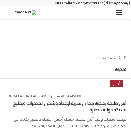
.stream-item-widget-content { display:none; }
القائمة
بحث 
الرئيسية
/
تفكيك
تفكيك
أخبار
0
4٬416
ديسمبر 3, 2025
HOUDA LABHALLA
أمن طنجة يفكك مخازن سرية لإعداد وشحن المخدرات ويطيح
بشبكة دولية خطيرة
نجحت مصالح ولاية أمن طنجة، مساء أمس الثلاثاء 2 دجنبر 2025، في
توجيه ضربة نوعية لشبكات التهريب الدولي للمخدرات، بعد…