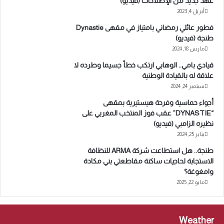
عهد جديد من الإصلاحات (فيديو)
أبريل 4, 2023
فطور عائلي رمضاني بامتياز في مقهى Dynastie
طنجة (فيديو)
مارس 18, 2024
قيادي بامي.. الوهابي ارتكب خطأ جسيما وطرده لا
علاقة له بالقيادة الوطنية
سبتمبر 24, 2024
أجواء حماسية وفرحة هيستيرية بمقهى
“DYNASTIE” عقب فوز المنتخب المغربي على
نظيره الزامبي (فيديو)
يناير 25, 2024
طنجة.. هل استطاعت شركة ARMA للنظافة
الاستجابة لحاجيات ساكنة مقاطعتي بني مكادة
وامغوغة؟
مايو 22, 2025
Weather