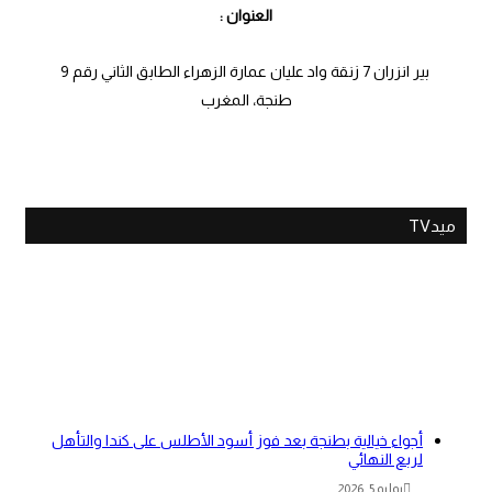
العنوان :
بير انزران 7 زنقة واد عليان عمارة الزهراء الطابق الثاني رقم 9
طنجة، المغرب
ميدTV
أجواء خيالية بطنجة بعد فوز أسود الأطلس على كندا والتأهل
لربع النهائي
يوليو 5, 2026