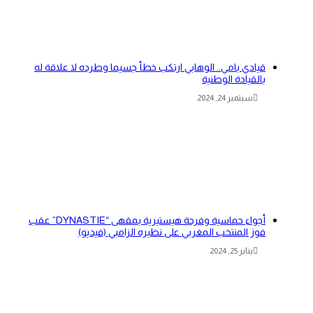
قيادي بامي.. الوهابي ارتكب خطأ جسيما وطرده لا علاقة له
بالقيادة الوطنية
سبتمبر 24, 2024
أجواء حماسية وفرحة هيستيرية بمقهى “DYNASTIE” عقب
فوز المنتخب المغربي على نظيره الزامبي (فيديو)
يناير 25, 2024