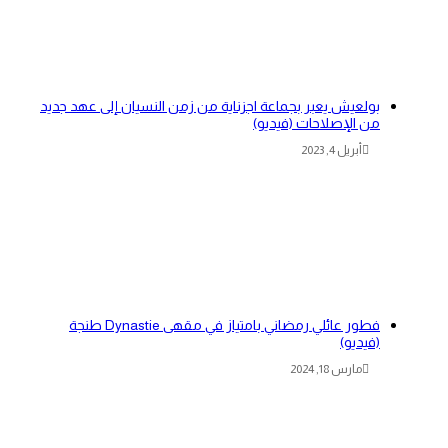
بولعيش يعبر بجماعة اجزناية من زمن النسيان إلى عهد جديد
من الإصلاحات (فيديو)
أبريل 4, 2023
فطور عائلي رمضاني بامتياز في مقهى Dynastie طنجة
(فيديو)
مارس 18, 2024