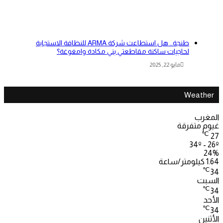
طنجة.. هل استطاعت شركة ARMA للنظافة الاستجابة
لحاجيات ساكنة مقاطعتي بني مكادة وامغوغة؟
مايو 22, 2025
Weather
المغرب
غيوم متفرقة
℃
27
34º - 26º
24%
1.64 كيلومتر/ساعة
℃
34
السبت
℃
34
الأحد
℃
34
الأثنين