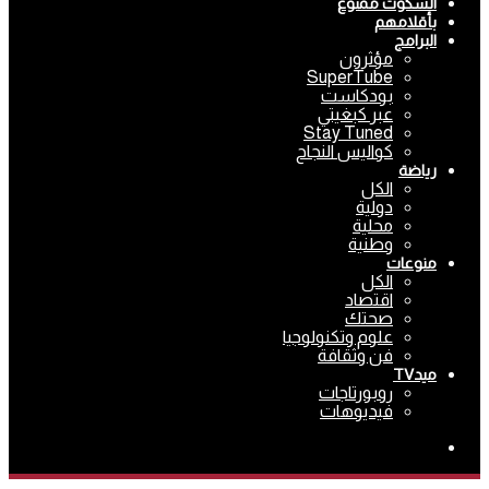
السكوت ممنوع
بأقلامهم
البرامج
مؤثرون
SuperTube
بودكاست
عبر كبغيتي
Stay Tuned
كواليس النجاح
رياضة
الكل
دولية
محلية
وطنية
منوعات
الكل
اقتصاد
صحتك
علوم وتكنولوجيا
فن وثقافة
ميدTV
روبورتاجات
فيديوهات
بحث
عن