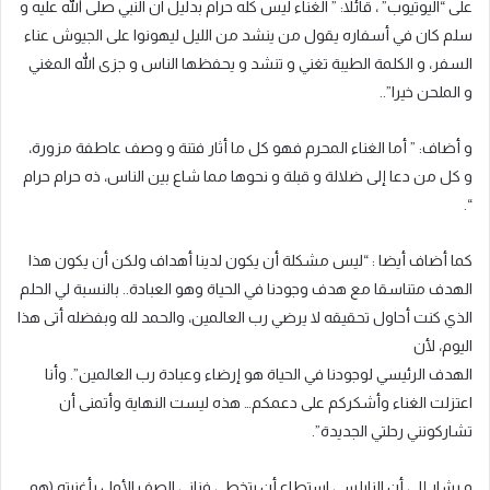
على “اليوتيوب” ، قائلا: ” الغناء ليس كله حرام بدليل ان النبي صلى الله عليه و
سلم كان في أسفاره يقول من ينشد من الليل ليهونوا على الجيوش عناء
السفر، و الكلمة الطيبة تغني و تنشد و يحفظها الناس و جزى الله المغني
و الملحن خيرا”..
و أضاف: ” أما الغناء المحرم فهو كل ما أثار فتنة و وصف عاطفة مزورة،
و كل من دعا إلى ضلالة و قبلة و نحوها مما شاع بين الناس، ذه حرام حرام
“.
‎كما أضاف أيضا : “ليس مشكلة أن يكون لدينا أهداف ولكن أن يكون هذا
الهدف متناسقا مع هدف وجودنا في الحياة وهو العبادة.. بالنسبة لي الحلم
الذي كنت أحاول تحقيقه لا يرضي رب العالمين، والحمد لله وبفضله أتى هذا
اليوم، لأن
‎الهدف الرئيسي لوجودنا في الحياة هو إرضاء وعبادة رب العالمين”. وأنا
اعتزلت الغناء وأشكركم على دعمكم… هذه ليست النهاية وأتمنى أن
تشاركونني رحلتي الجديدة”.
‎و يشار إلى أن النابلسي استطاع أن يتخطى فناني الصف الأول بأغنيته (هو