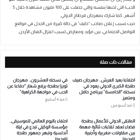
الحب) التي لحنها بنفسه والتي حصلت على 100 مليون مشاهدة خلال 5
أشهر. كما شارك بمهرجان قرطاج الدولي.
‎حيت تسبب إعلان صاحب “خايف” في حالة كبيرة من الجدل في مواقع
التواصل الاجتماعي، بين مؤيد ومعارض لسبب اعتزال الفنان الأردن
مقالات ذات صلة
احتفاءا بعيد العرش.. مهرجان صيف
في نسخته العشرون.. مهرجان
طنجة الكبرى الدولي يعود في
ثويزا بطنجة يرفع شعار “دفاعا عن
نسخته “الخامسة” ببرنامج حافل
الحب في مواجهة الكراهية”
ومتميز
منذ 4 أسابيع
منذ أسبوعين
الملتقى الدولي للأعمال بطنجة
احتفاء باليوم العالمي للموسيقى..
فضاء لعقد لقاءات ثنائية مهمة
مؤسسة الوكيلي تبدع في ليلة
بين مقاولات مغربية وأجنبية
أندلسية وتبهر جمهور طنجة
(فيديو)
(فيديو)