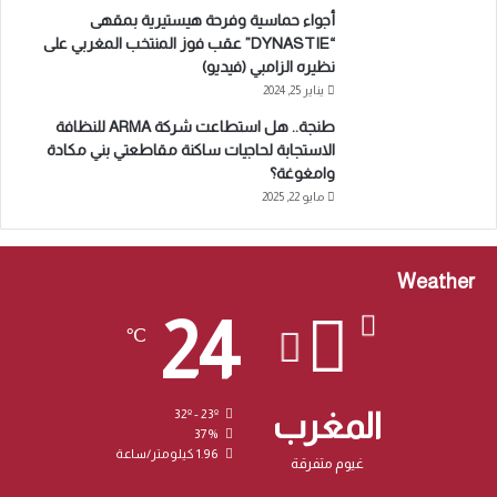
أجواء حماسية وفرحة هيستيرية بمقهى
“DYNASTIE” عقب فوز المنتخب المغربي على
نظيره الزامبي (فيديو)
يناير 25, 2024
طنجة.. هل استطاعت شركة ARMA للنظافة
الاستجابة لحاجيات ساكنة مقاطعتي بني مكادة
وامغوغة؟
مايو 22, 2025
Weather
24
℃
المغرب
32º - 23º
37%
1.96 كيلومتر/ساعة
غيوم متفرقة