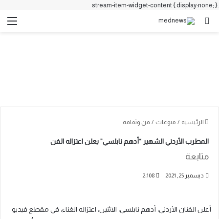
.stream-item-widget-content { display:none; }
بحث عن
الق
الرئيسية
/
منوعات
/
فن وثقافة
المطرب الأردني الشهير “أدهم نابلسي” يعلن اعتزاله الفن
متابعة
ديسمبر 25, 2021
2٬108
أعلن الفنان الأردني، أدهم نابلسي، الاثنين، اعتزاله الغناء، في مقطع فيديو