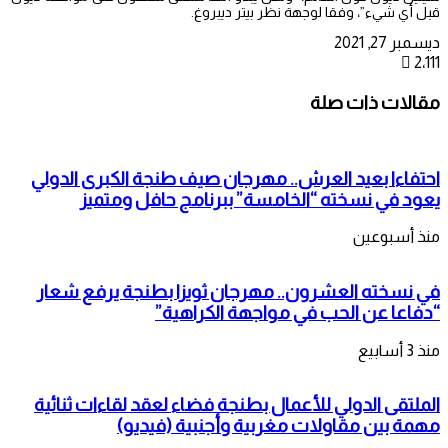
قبل أي شيء”، وفقا لوجهة نظر بيتر ديبروغ.
ديسمبر 27, 2021
2٬111
مقالات ذات صلة
احتفاءا بعيد العرش.. مهرجان صيف طنجة الكبرى الدولي
يعود في نسخته “الخامسة” ببرنامج حافل ومتميز
منذ أسبوعين
في نسخته العشرون.. مهرجان ثويزا بطنجة يرفع شعار
“دفاعا عن الحب في مواجهة الكراهية”
منذ 3 أسابيع
الملتقى الدولي للأعمال بطنجة فضاء لعقد لقاءات ثنائية
مهمة بين مقاولات مغربية وأجنبية (فيديو)