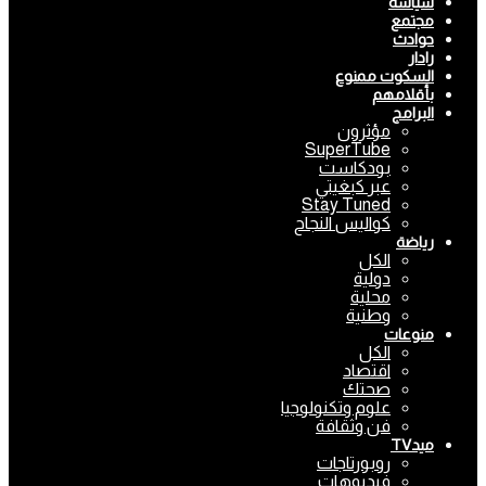
سياسة
مجتمع
حوادث
رادار
السكوت ممنوع
بأقلامهم
البرامج
مؤثرون
SuperTube
بودكاست
عبر كبغيتي
Stay Tuned
كواليس النجاح
رياضة
الكل
دولية
محلية
وطنية
منوعات
الكل
اقتصاد
صحتك
علوم وتكنولوجيا
فن وثقافة
ميدTV
روبورتاجات
فيديوهات