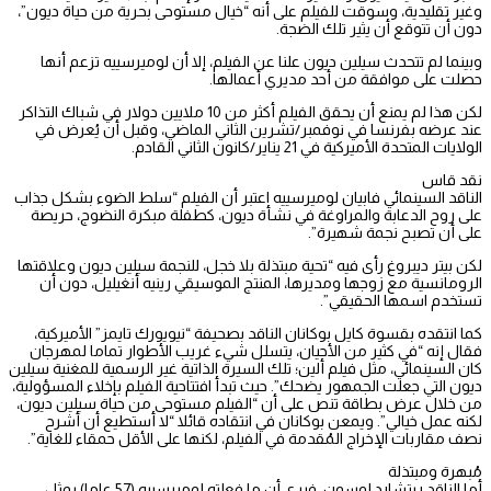
وغير تقليدية، وسوقت للفيلم على أنه “خيال مستوحى بحرية من حياة ديون”،
دون أن تتوقع أن يثير تلك الضجة.
وبينما لم تتحدث سيلين ديون علنا عن الفيلم، إلا أن لوميرسييه تزعم أنها
حصلت على موافقة من أحد مديري أعمالها.
لكن هذا لم يمنع أن يحقق الفيلم أكثر من 10 ملايين دولار في شباك التذاكر
عند عرضه بفرنسا في نوفمبر/تشرين الثاني الماضي، وقبل أن يُعرض في
الولايات المتحدة الأميركية في 21 يناير/كانون الثاني القادم.
نقد قاس
الناقد السينمائي فابيان لوميرسييه اعتبر أن الفيلم “سلط الضوء بشكل جذاب
على روح الدعابة والمراوغة في نشأة ديون، كطفلة مبكرة النضوج، حريصة
على أن تصبح نجمة شهيرة”.
لكن بيتر ديبروغ رأى فيه “تحية مبتذلة بلا خجل، للنجمة سيلين ديون وعلاقتها
الرومانسية مع زوجها ومديرها، المنتج الموسيقي رينيه أنغيليل، دون أن
تستخدم اسمها الحقيقي”.
كما انتقده بقسوة كايل بوكانان الناقد بصحيفة “نيويورك تايمز” الأميركية،
فقال إنه “في كثير من الأحيان، يتسلل شيء غريب الأطوار تماما لمهرجان
كان السينمائي، مثل فيلم ألين؛ تلك السيرة الذاتية غير الرسمية للمغنية سيلين
ديون التي جعلت الجمهور يضحك”. حيث تبدأ افتتاحية الفيلم بإخلاء المسؤولية،
من خلال عرض بطاقة تنص على أن “الفيلم مستوحى من حياة سيلين ديون،
لكنه عمل خيالي”. ويمعن بوكانان في انتقاده قائلا “لا أستطيع أن أشرح
نصف مقاربات الإخراج المُقدمة في الفيلم، لكنها على الأقل حمقاء للغاية”.
مُبهرة ومبتذلة
أما الناقد ريتشارد لوسون، فيرى أن ما فعلته لوميرسييه (57 عاما) يمثل