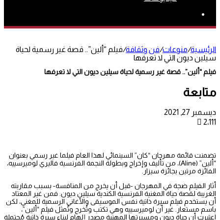
بحث
عن
الرئيسية
/
منوعات
/
فن وثقافة
/
فيلم “ألين”.. قصة غير رسمية لحياة
سيلين ديون التي لا تعرفها
فيلم “ألين”.. قصة غير رسمية لحياة سيلين ديون التي لا تعرفها
متابعة
ديسمبر 27, 2021
2٬111
تضمنت قائمة مهرجان “كان” السينمائي لهذا العام فيلما غير رسمي بعنوان
“ألين” (Aline)، من تأليف وإخراج وبطولة النجمة الفرنسية فاليري لوميرسييه،
الفائزة مرتين بجائزة سيزار.
أثار الفيلم ضجة في المهرجان -قبل أن يخرج من المنافسة- بسبب مقاربته
الغريبة لقصة حياة المغنية الفرنسية الكندية سيلين ديون. فمن غير المعتاد
أن يستخدم فيلم سيرة ذاتية نفس الموسيقى والأغاني الرسمية للمغني، لكن
باسم مستعار. غير أن لوميرسييه وهي تكتب وتُخرج وتُمثل فيلم “ألين”،
اعتبرت أن حياة ديون ومسيرتها المهنية مصدر إلهام لبناء سيرة ذاتية مُحتملة