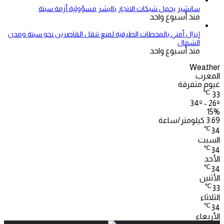
سانشيز يحمل شبكات الاتجار بالبشر مسؤولية أزمة سبتة
منذ أسبوع واحد
إنزال أمني بالمحطات الطرقية لمنع تنقل القاصرين نحو سبتة ومدن
الشمال
منذ أسبوع واحد
Weather
المغرب
غيوم متفرقة
℃
33
34º - 26º
15%
3.69 كيلومتر/ساعة
℃
34
السبت
℃
34
الأحد
℃
34
الأثنين
℃
33
الثلاثاء
℃
34
الأربعاء