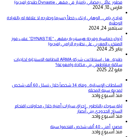
فطور عائلي رمضاني بامتياز في مقهى Dynastie طنجة (فيديو)
مارس 18, 2024
قيادي بامي.. الوهابي ارتكب خطأ جسيما وطرده لا علاقة له بالقيادة
الوطنية
سبتمبر 24, 2024
أجواء حماسية وفرحة هيستيرية بمقهى “DYNASTIE” عقب فوز
المنتخب المغربي على نظيره الزامبي (فيديو)
يناير 25, 2024
طنجة.. هل استطاعت شركة ARMA للنظافة الاستجابة لحاجيات
ساكنة مقاطعتي بني مكادة وامغوغة؟
مايو 22, 2025
السلطات الإسبانية.. وفاة 34 شخصاً خلال تسلل 60 ألف شخص
لمدينة سبتة المحتلة
منذ أسبوع واحد
ليلة سوداء بالناظور.. إحراق سيارات أمنية خلال محاولات اقتحام
السياج الحدودي ببني أنصار
منذ أسبوع واحد
مصدر أمني: 40 ألف شخص اقتحموا سبتة
منذ أسبوع واحد