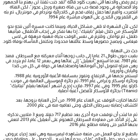
رغم رفض والدتها التي نهرت كلود قائلة “لقد خنت ثقتنا، لن يهتم بنا الجمهور
ولا الصحافة في وجود قصة حب بين فتاة صغيرة ورجل عجوز”، لكن الفتاة
انتصرت، وأقيم لها حفل زفاف فخم في كاتدرائية نوتردام في مونتريال، تم بثه
في التلفزيون الكندي على الهواء مباشرة عام 1994.
لكن، لأن الشهرة لا تلغي مشاكل الحياة، وبينما كانت مسيرة ألين تتجه نحو
الأوسكار من خلال فيلم “تايتنيك”، إذا بها تفكر في إنجاب الأطفال، فيأتيها
طفل، ثم توأمان. وتلتزم في نفس الوقت بحياة مهنية مرهقة في لاس
فيغاس، ويصبح حضورها وسط عائلتها محدودا، وتكتمل المأساة بوفاة كلود.
حبّ حتى النهاية
بقيت ديون طوال 21 عاما إلى جانب زوجها أثناء معركته مع السرطان. فمنذ
عام 1981، عندما استمع “أنغيليل” إلى غنائها وهي بعمر 12 عاما، لم يتردد في
رهن منزله لتمويل أول ألبوماتها واصطحابها في جولة في كل من كندا
واليابان وأوروبا.
ليستمر نجمها في الارتفاع، وتفوز بمسابقة الأغنية الأوروبية عام 1988،
وجائزة أوسكار وغرامي عام 1991، ثم جائزة الموسيقى العالمية في مونت
كارلو عام 1995. وفي عام 1997، فازت إحدى أشهر أغنياتها بفيلم “تيتانيك”
(Titanic) بجائزة الأوسكار لأفضل أغنية أصلية.
لكنها اختارت التوقف عن الغناء عام 1998، من أجل العناية بزوجها، بعد
اكتشاف إصابته بسرطان الحلق، وحتى تعافيه منه في عام 2000.
ثم ما لبثت أن توقفت مرة أخرى بعد تنظيم 717 حفلا، وبيع 3 ملايين تذكرة؛
على إثر التأكد من معاودة السرطان للهجوم على أنغيليل عام 2013، لتعتني
بحبها الكبير حتى وفاته مطلع عام 2016.
بالطبع لا يخلو العمل من متعة مشاهدة ليميرسييه وهي تعيد إحياء عروض
سيلين ديون حول العالم، “ولكن يبدو أنها تسعى للحصول على موافقة ديون