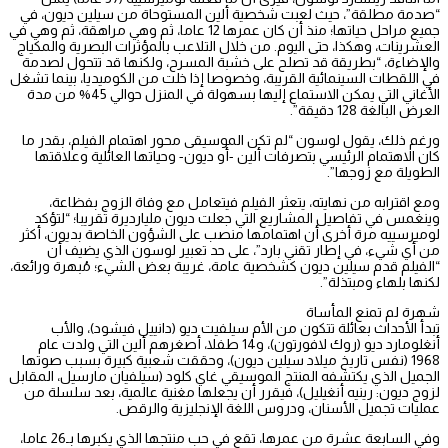
“صدمة مطلقة”، حيث لعبت شخصية ألين المستوحاة من سيلين ديون، في
جميع مراحل حياتها؛ منذ أن كان عمرها 12 عاما، ثم وهي مراهقة، ثم وهي في
العشرينات، وهكذا، حتى اليوم. من خلال التلاعب بالمؤثرات البصرية والمكياج
والإضاءة، “بطريقة قد تصلح على خشبة المسرح، ولكنها قد تتحول لصدمة
في اللقطات السينمائية القريبة، وخصوصا إذا خلت من الكوميديا، بينما تشغل
الأغاني التي يمكن الاستماع إليها بسهولة في المنزل حوالي 45% من مدة
العرض البالغة 128 دقيقة”.
ورغم ذلك، يقول لوسون “لم تكن الموسيقى محور اهتمام الفيلم، بقدر ما
كان الاهتمام الرئيسي بتصرفات ألين -أو ديون- وحياتها العائلية وعلاقتها
الطويلة مع زوجها”.
ومع اقترابه من نهايته، يتعثر الفيلم فيتعامل مع وفاة الزوج بفظاعة،
وينغمس في تفاصيل المشاريع التي جعلت ديون مليارديرة تقريبا؛ “لتؤكد
لوميرسييه مرة أخرى أن اهتمامها منصب على الشؤون الخاصة بديون، أكثر
من أي شيء، في إطار تقني بارد”، على حد تعبير لوسون الذي يضيف أن
“الفيلم قدم سيلين ديون كشخصية عامة، غريبة بعض الشيء؛ مُبهرة ورائعة،
لكنها بلهاء ومبتذلة”.
شهرة لم تمنع المأساة
تبدأ الأحداث بعائلة تتكون من الأم سيلفيت ديو (دانييل فيشود)، والأب
أنغلومارد ديو (روك لافورتون)، و14 طفلا، أصغرهم ألين التي ولدت عام
1968 (نفس تاريخ ميلاد سيلين ديون)، وحققت شعبية كبيرة بسبب صوتها
الجميل الذي يكتشفه المنتج الموسيقي غاي كلود (سيلفيان مارسيل، المقابل
لزوج ديون: رينيه أنغيليل)، فيقرر أن يجعلها مغنية عالمية، بعد سلسلة من
عمليات تجميل الأسنان، ودروس اللغة الإنجليزية والرقص.
وفي السابعة عشرة من عمرها، تقع في حب منتجها الذي يكبرها بـ26 عاما،