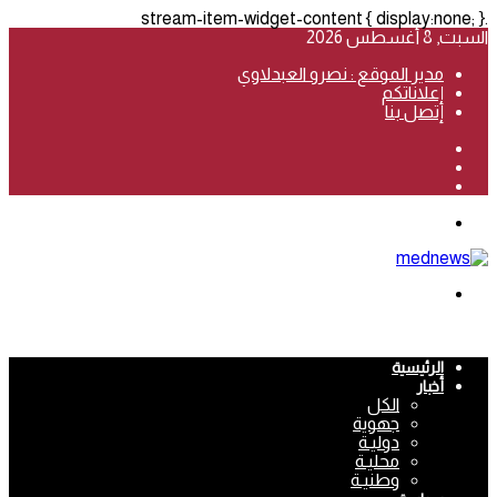
.stream-item-widget-content { display:none; }
السبت, 8 أغسطس 2026
مدير الموقع : نصرو العبدلاوي
إعلاناتكم
إتصل بنا
فيسبوك
‫YouTube
انستقرام
القائمة
بحث
عن
الرئيسية
أخبار
الكل
جهوية
دوليـة
محليـة
وطنيـة