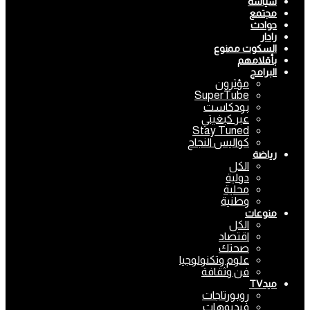
سياسة
مجتمع
حوادث
رادار
السكوت ممنوع
بأقلامهم
البرامج
مؤثرون
SuperTube
بودكاست
عبر كبغيتي
Stay Tuned
كواليس النجاح
رياضة
الكل
دولية
محلية
وطنية
منوعات
الكل
اقتصاد
صحتك
علوم وتكنولوجيا
فن وثقافة
ميدTV
روبورتاجات
فيديوهات