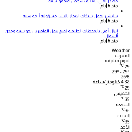
مصدر أمني: 40 ألف شخص اقتحموا سبتة
منذ 6 أيام
سانشيز يحمل شبكات الاتجار بالبشر مسؤولية أزمة سبتة
منذ 6 أيام
إنزال أمني بالمحطات الطرقية لمنع تنقل القاصرين نحو سبتة ومدن
الشمال
منذ 6 أيام
Weather
المغرب
غيوم متفرقة
℃
29
29º - 29º
26%
4.38 كيلومتر/ساعة
℃
29
الخميس
℃
35
الجمعة
℃
36
السبت
℃
35
الأحد
℃