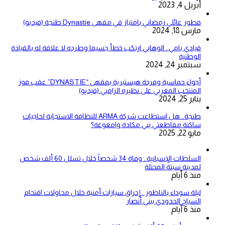
أبريل 4, 2023
فطور عائلي رمضاني بامتياز في مقهى Dynastie طنجة (فيديو)
مارس 18, 2024
قيادي بامي.. الوهابي ارتكب خطأ جسيما وطرده لا علاقة له بالقيادة
الوطنية
سبتمبر 24, 2024
أجواء حماسية وفرحة هيستيرية بمقهى “DYNASTIE” عقب فوز
المنتخب المغربي على نظيره الزامبي (فيديو)
يناير 25, 2024
طنجة.. هل استطاعت شركة ARMA للنظافة الاستجابة لحاجيات
ساكنة مقاطعتي بني مكادة وامغوغة؟
مايو 22, 2025
السلطات الإسبانية.. وفاة 34 شخصاً خلال تسلل 60 ألف شخص
لمدينة سبتة المحتلة
منذ 6 أيام
ليلة سوداء بالناظور.. إحراق سيارات أمنية خلال محاولات اقتحام
السياج الحدودي ببني أنصار
منذ 6 أيام