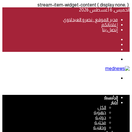
.stream-item-widget-content { display:none; }
الخميس, 6 أغسطس 2026
مدير الموقع : نصرو العبدلاوي
إعلاناتكم
إتصل بنا
فيسبوك
‫YouTube
انستقرام
القائمة
بحث
عن
الرئيسية
أخبار
الكل
جهوية
دوليـة
محليـة
وطنيـة