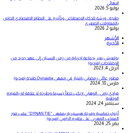
النهائي
يوليو 5, 2026
طنجة.. ورشة للذكاء الاصطناعى وتأثيره على النظام الاقتصادي الخاص
بالمقاولات الصغرى
يوليو 2, 2026
الأشهر
الأخيرة
بولعيش يعبر بجماعة اجزناية من زمن النسيان إلى عهد جديد من
الإصلاحات (فيديو)
أبريل 4, 2023
فطور عائلي رمضاني بامتياز في مقهى Dynastie طنجة (فيديو)
مارس 18, 2024
قيادي بامي.. الوهابي ارتكب خطأ جسيما وطرده لا علاقة له بالقيادة
الوطنية
سبتمبر 24, 2024
أجواء حماسية وفرحة هيستيرية بمقهى “DYNASTIE” عقب فوز
المنتخب المغربي على نظيره الزامبي (فيديو)
يناير 25, 2024