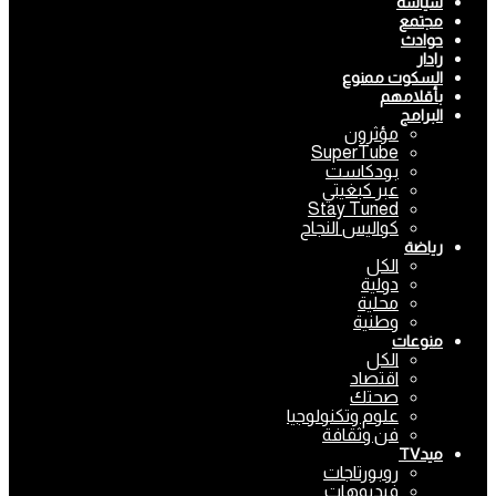
سياسة
مجتمع
حوادث
رادار
السكوت ممنوع
بأقلامهم
البرامج
مؤثرون
SuperTube
بودكاست
عبر كبغيتي
Stay Tuned
كواليس النجاح
رياضة
الكل
دولية
محلية
وطنية
منوعات
الكل
اقتصاد
صحتك
علوم وتكنولوجيا
فن وثقافة
ميدTV
روبورتاجات
فيديوهات