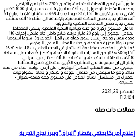
مليون أسرة من التغطية الاجتماعية، وتثمين 7700 هكتارا من الأراضي.
ويهدف المخطط للوصول إلى 7 آلاف مقاول شاب جديد، وإنجاز 1000 تنظيم
فلاحي جديد، وتكوين 16 ألفا , 817 خريجا جديدا، 469 مستشارا فلاحيا، وبلوغ 51
ألف هكتار جديد ضمن الفلاحة التضامنية، بالإضافة الى انشاء 16 ألف منشب
شغل جديد ضمن الخدمات الفلاحية والتحويلية.
أما على مستوى ركيزة مواصلة دينامية التنمية الفلاحية، يسعى المخطط
الفلاحي الجهوي إلى بلوع 20 مليار درهم كناتج داخلي خام فلاحي، إحداث 116
وحدة تثمين جديدة، إنشاء سوق جملة من الجيل الجديد، و13 سوقا أسبوعيا
عصريا، و16 مجزرة معتمدة، وإحداث القطب الفلاحي اللوكوس.
كما يقضي المخطط بمضاعفة الاستثمار في البحث العلمي ب 1.8، وتهيئة 16
ألفا و500 هكتار من المدارات السقوية الجديدة، وتجهيز ضيعات على مساحة
10 آلاف بالطاقات المتجددة، واستصلاح 30 ألف هكتار من المراعي.
يشار الى ان مجموعة من المشاريع الكبرى ستنطلق ضمن المخطط
الجهوي، من جهة القطب الفلاحي اللوكوس، على أرض الواقع ابتداء من سنة
2022، وهو ما سيمكن من ضمان الجودة والابتكار وإدماج التكنولوجيات
الخضراء في مسلسل الانتاج الفلاحي على مستوى جهة طنجة-تطوان-
الحسيمة.
ديسمبر 29, 2021
2٬104
مقالات ذات صلة
إعلام أمريكا يحتفي بقطار “البراق” ويبرز نجاح التجربة