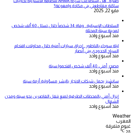
طنجة.. هل استطاعت شركة ARMA للنظافة الاستجابة لحاجيات
ساكنة مقاطعتي بني مكادة وامغوغة؟
مايو 22, 2025
السلطات الإسبانية.. وفاة 34 شخصاً خلال تسلل 60 ألف شخص
لمدينة سبتة المحتلة
منذ أسبوع واحد
ليلة سوداء بالناظور.. إحراق سيارات أمنية خلال محاولات اقتحام
السياج الحدودي ببني أنصار
منذ أسبوع واحد
مصدر أمني: 40 ألف شخص اقتحموا سبتة
منذ أسبوع واحد
سانشيز يحمل شبكات الاتجار بالبشر مسؤولية أزمة سبتة
منذ أسبوع واحد
إنزال أمني بالمحطات الطرقية لمنع تنقل القاصرين نحو سبتة ومدن
الشمال
منذ أسبوع واحد
Weather
المغرب
غيوم متفرقة
℃
28