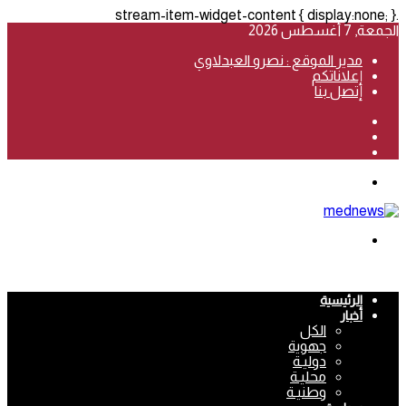
.stream-item-widget-content { display:none; }
الجمعة, 7 أغسطس 2026
مدير الموقع : نصرو العبدلاوي
إعلاناتكم
إتصل بنا
فيسبوك
‫YouTube
انستقرام
القائمة
بحث
عن
الرئيسية
أخبار
الكل
جهوية
دوليـة
محليـة
وطنيـة