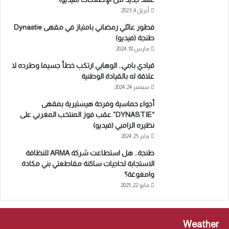
أبريل 4, 2023
فطور عائلي رمضاني بامتياز في مقهى Dynastie
طنجة (فيديو)
مارس 18, 2024
قيادي بامي.. الوهابي ارتكب خطأ جسيما وطرده لا
علاقة له بالقيادة الوطنية
سبتمبر 24, 2024
أجواء حماسية وفرحة هيستيرية بمقهى
“DYNASTIE” عقب فوز المنتخب المغربي على
نظيره الزامبي (فيديو)
يناير 25, 2024
طنجة.. هل استطاعت شركة ARMA للنظافة
الاستجابة لحاجيات ساكنة مقاطعتي بني مكادة
وامغوغة؟
مايو 22, 2025
Weather