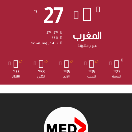
27
℃
المغرب
27º - 27º
33%
4.32 كيلومتر/ساعة
غيوم متفرقة
33
33
35
35
27
℃
℃
℃
℃
℃
الجمعة
السبت
الأحد
الأثنين
الثلاثاء