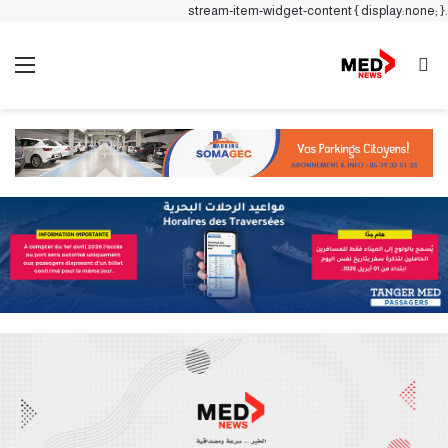
.stream-item-widget-content { display:none; }
بحث عن
الق