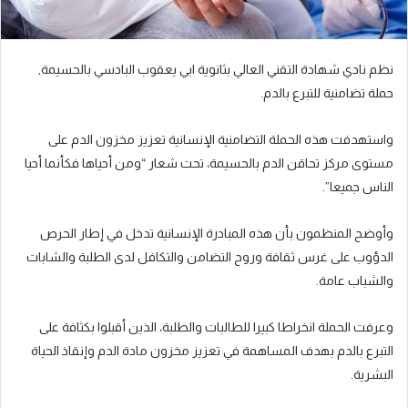
نظم نادي شهادة التقني العالي بثانوية ابي يعقوب البادسي بالحسيمة,
حملة تضامنية للتبرع بالدم.
واستهدفت هذه الحملة التضامنية الإنسانية تعزيز مخزون الدم على
مستوى مركز تحاقن الدم بالحسيمة، تحت شعار “ومن أحياها فكأنما أحيا
الناس جميعا”.
وأوضح المنظمون بأن هذه المبادرة الإنسانية تدخل في إطار الحرص
الدؤوب على غرس ثقافة وروح التضامن والتكافل لدى الطلبة والشابات
والشباب عامة.
وعرفت الحملة انخراطا كبيرا للطالبات والطلبة، الذين أقبلوا بكثافة على
التبرع بالدم بهدف المساهمة في تعزيز مخزون مادة الدم وإنقاذ الحياة
البشرية.