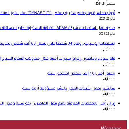
سبتمبر 24, 2024
أجواء حماسية وفرحة هيستيرية بمقهى “DYNASTIE” عقب فوز المنتخب المغربي على نظيره الزامبي (فيديو)
يناير 25, 2024
طنجة.. هل استطاعت شركة ARMA للنظافة الاستجابة لحاجيات ساكنة مقاطعتي بني مكادة وامغوغة؟
مايو 22, 2025
السلطات الإسبانية.. وفاة 34 شخصاً خلال تسلل 60 ألف شخص لمدينة سبتة المحتلة
منذ 5 أيام
ليلة سوداء بالناظور.. إحراق سيارات أمنية خلال محاولات اقتحام السياج ا
منذ 5 أيام
مصدر أمني: 40 ألف شخص اقتحموا سبتة
منذ 6 أيام
سانشيز يحمل شبكات الاتجار بالبشر مسؤولية أزمة سبتة
منذ 6 أيام
إنزال أمني بالمحطات الطرقية لمنع تنقل القاصرين نحو سبتة ومدن ال
منذ 6 أيام
Weather