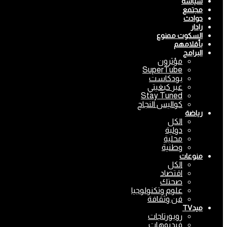
سياسة
مجتمع
حوادث
رادار
السكوت ممنوع
بأقلامهم
البرامج
مؤثرون
SuperTube
بودكاست
عبر كبغيتي
Stay Tuned
كواليس النجاح
رياضة
الكل
دولية
محلية
وطنية
منوعات
الكل
اقتصاد
صحتك
علوم وتكنولوجيا
فن وثقافة
ميدTV
روبورتاجات
فيديوهات