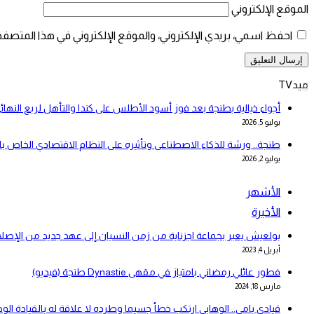
الموقع الإلكتروني
احفظ اسمي، بريدي الإلكتروني، والموقع الإلكتروني في هذا المتصفح
ميدTV
أجواء خيالية بطنجة بعد فوز أسود الأطلس على كندا والتأهل لربع النهائ
يوليو 5, 2026
طنجة.. ورشة للذكاء الاصطناعى وتأثيره على النظام الاقتصادي الخاص 
يوليو 2, 2026
الأشهر
الأخيرة
بولعيش يعبر بجماعة اجزناية من زمن النسيان إلى عهد جديد من الإصلا
أبريل 4, 2023
فطور عائلي رمضاني بامتياز في مقهى Dynastie طنجة (فيديو)
مارس 18, 2024
قيادي بامي.. الوهابي ارتكب خطأ جسيما وطرده لا علاقة له بالقيادة الو