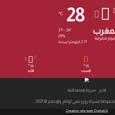
28
℃
لمغرب
37º - 26º
29%
يوم متفرقة
2.17 كيلومتر/ساعة
36
35
℃
℃
السبت
الأحد
الخبر .. سرعة ومصداقية
فوظة لشركة روئ تيفي للإنتاج والإعلام © 2021
Creation site web Digital24