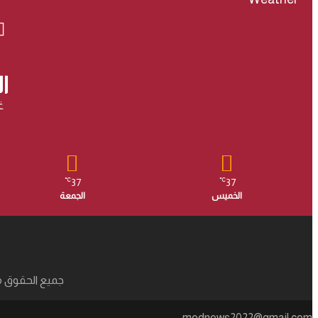
ا
غ
37
37
℃
℃
الخميس
الجمعة
جميع الحقوق مح
mednews2022@gmail.com