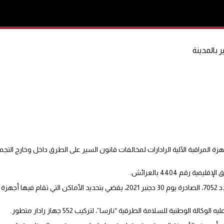
 بالمدينة
المراقبة الآلية الرادارات لمخالفات قانون السير على الطرق داخل وخارج التجم
قم 4404 بالعرائش.
وأصدر وزير النقل واللوجيستيك محمد عبد الجليل، قرارا في الجريدة الرسمية عدد 7052، الصادرة يوم 30 دجنبر 
نية للسلامة الطرقية “نارسا”، لتركيب 552 جهاز رادار متطور.