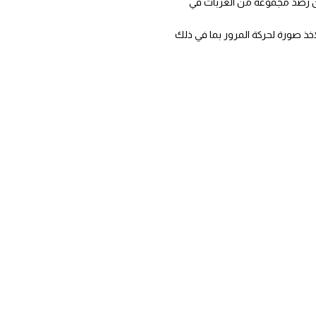
 الميزات، تمكن من رصد مجموعة من العربات في
 الطرقات، Laser Lidar و التي من خصائصها استخدام الليزر لاخذ صورة لحركة المرور بما في ذلك