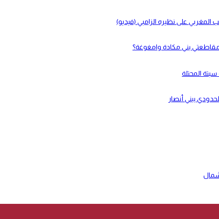
لحدودي ببني أنصار
شمال