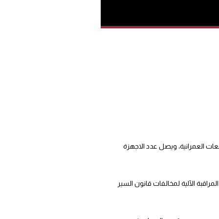
عات العمرانية، ويصل عدد الاجهزة
2021، يقضي بتحديد الأماكن التي تقام فيها أجهزة المراقبة الآلية لمخالفات قانون السير