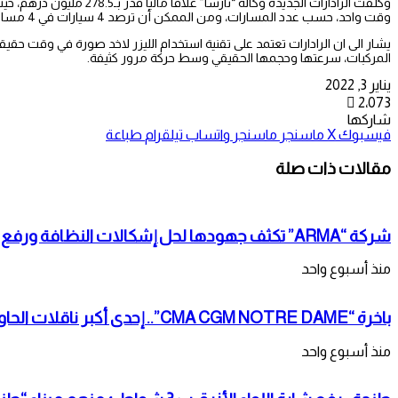
وكلفت الرادارات الجديدة
وقت واحد، حسب عدد المسارات، ومن الممكن أن ترصد 4 سيارات في 4 مسارات مختلفة، حيث سيتم توزيعها على مختلف المدن في 12 جهة بالمغرب.
المركبات، سرعتها وحجمها الحقيقي وسط حركة مرور كثيفة.
يناير 3, 2022
2٬073
شاركها
فيسبوك
‫X
ماسنجر
ماسنجر
واتساب
تيلقرام
طباعة
مقالات ذات صلة
شركة “ARMA” تكثف جهودها لحل إشكالات النظافة ورفع مستوى الخدمة بطنجة
منذ أسبوع واحد
باخرة “CMA CGM NOTRE DAME”.. إحدى أكبر ناقلات الحاويات، ترسو بميناء طنجة المتوسط
منذ أسبوع واحد