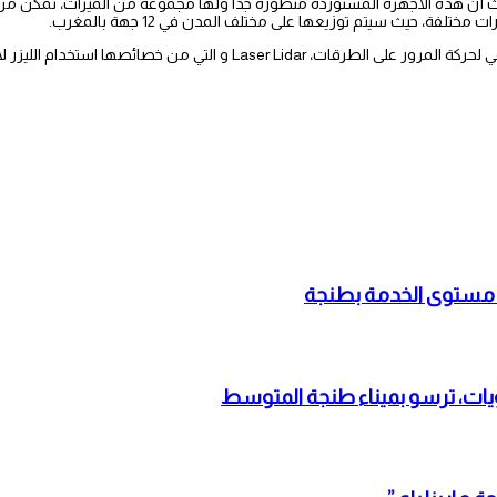
 وكالة “نارسا” غلافا ماليا قدر بـ278.5 مليون درهم، حيث أن هذه الأجهزة المستوردة متطورة جدا ولها مجموعة من
يشار الى ان الرادارات تعتمد على تقنية استخدام الليزر لاخد صورة في وقت حقيقي لحركة المرور على