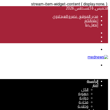
.stream-item-widget-content { display:none; }
الخميس, 6 أغسطس 2026
مدير الموقع : نصرو العبدلاوي
إعلاناتكم
إتصل بنا
فيسبوك
‫YouTube
انستقرام
القائمة
بحث
عن
الرئيسية
أخبار
الكل
جهوية
دوليـة
محليـة
وطنيـة