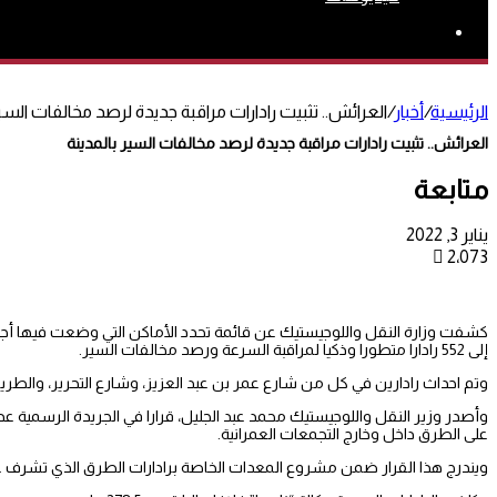
بحث
عن
الرئيسية
/
أخبار
/
العرائش.. تثبيت رادارات مراقبة جديدة لرصد مخالفات السير
العرائش.. تثبيت رادارات مراقبة جديدة لرصد مخالفات السير بالمدينة
متابعة
يناير 3, 2022
2٬073
كشفت وزارة النقل واللوجيستيك عن قائمة تحدد الأماكن التي وضعت فيها أجهزة 
إلى 552 رادارا متطورا وذكيا لمراقبة السرعة ورصد مخالفات السير.
وتم احداث رادارين في كل من شارع عمر بن عبد العزيز، وشارع التحرير، والطريق الإقليمية ر
على الطرق داخل وخارج التجمعات العمرانية.
ويندرج هذا القرار ضمن مشروع المعدات الخاصة برادارات الطرق الذي تشرف عليه الوكالة الوط