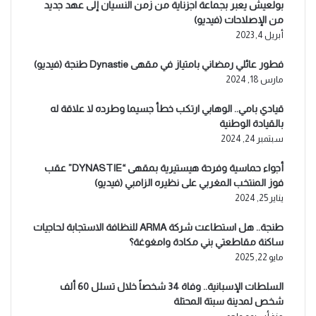
بولعيش يعبر بجماعة اجزناية من زمن النسيان إلى عهد جديد
من الإصلاحات (فيديو)
أبريل 4, 2023
فطور عائلي رمضاني بامتياز في مقهى Dynastie طنجة (فيديو)
مارس 18, 2024
قيادي بامي.. الوهابي ارتكب خطأ جسيما وطرده لا علاقة له
بالقيادة الوطنية
سبتمبر 24, 2024
أجواء حماسية وفرحة هيستيرية بمقهى “DYNASTIE” عقب
فوز المنتخب المغربي على نظيره الزامبي (فيديو)
يناير 25, 2024
طنجة.. هل استطاعت شركة ARMA للنظافة الاستجابة لحاجيات
ساكنة مقاطعتي بني مكادة وامغوغة؟
مايو 22, 2025
السلطات الإسبانية.. وفاة 34 شخصاً خلال تسلل 60 ألف
شخص لمدينة سبتة المحتلة