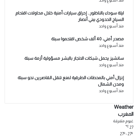
منذ أسبوع واحد
ليلة سوداء بالناظور.. إحراق سيارات أمنية خلال محاولات اقتحام
السياج الحدودي ببني أنصار
منذ أسبوع واحد
مصدر أمني: 40 ألف شخص اقتحموا سبتة
منذ أسبوع واحد
سانشيز يحمل شبكات الاتجار بالبشر مسؤولية أزمة سبتة
منذ أسبوع واحد
إنزال أمني بالمحطات الطرقية لمنع تنقل القاصرين نحو سبتة
ومدن الشمال
منذ أسبوع واحد
Weather
المغرب
غيوم متفرقة
℃
27
27º - 27º