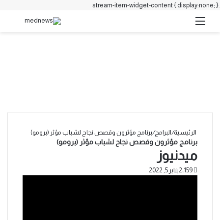
.stream-item-widget-content { display:none; }
القائمة
بحث 
الرئيسية
/
البرامج
/
برنامج مؤثرون وقصص نجاح لشباب مؤثر (برومو)
برنامج مؤثرون وقصص نجاح لشباب مؤثر (برومو)
ميدنيوز
2٬159
يناير 5, 2022