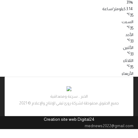
31%
3.14 كيلومتر/ساعة
℃
35
السبت
℃
35
الأحد
℃
33
الأثنين
℃
33
الثلاثاء
℃
35
الأربعاء
الخبر .. سرعة ومصداقية
جميع الحقوق محفوظة لشركة روئ تيفي للإنتاج والإعلام © 2021
Creation site web Digital24
mednews2022@gmail.com
‫X
ڤايبر
تيلقرام
واتساب
فيسبوك