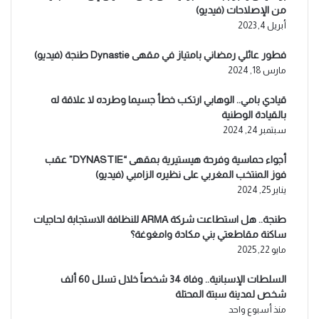
من الإصلاحات (فيديو)
أبريل 4, 2023
فطور عائلي رمضاني بامتياز في مقهى Dynastie طنجة (فيديو)
مارس 18, 2024
قيادي بامي.. الوهابي ارتكب خطأ جسيما وطرده لا علاقة له
بالقيادة الوطنية
سبتمبر 24, 2024
أجواء حماسية وفرحة هيستيرية بمقهى “DYNASTIE” عقب
فوز المنتخب المغربي على نظيره الزامبي (فيديو)
يناير 25, 2024
طنجة.. هل استطاعت شركة ARMA للنظافة الاستجابة لحاجيات
ساكنة مقاطعتي بني مكادة وامغوغة؟
مايو 22, 2025
السلطات الإسبانية.. وفاة 34 شخصاً خلال تسلل 60 ألف
شخص لمدينة سبتة المحتلة
منذ أسبوع واحد