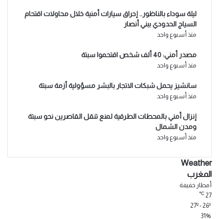
ليلة سوداء بالناظور.. إحراق سيارات أمنية خلال محاولات اقتحام
السياج الحدودي ببني أنصار
منذ أسبوع واحد
مصدر أمني: 40 ألف شخص اقتحموا سبتة
منذ أسبوع واحد
سانشيز يحمل شبكات الاتجار بالبشر مسؤولية أزمة سبتة
منذ أسبوع واحد
إنزال أمني بالمحطات الطرقية لمنع تنقل القاصرين نحو سبتة
ومدن الشمال
منذ أسبوع واحد
Weather
المغرب
أمطار خفيفة
℃
27
27º - 26º
31%