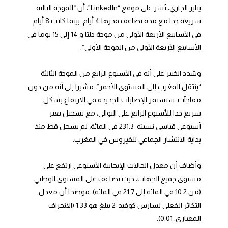
يناير الجاري، نُشر على موقع “LinkedIn”، أن “الموجة الثالثة
سريعة جدا مع مدة تضاعف قدرها 4 أيام، بينما كانت 8 أيام
في الأسابيع الأربعة الأولى من موجة دلتا و 14 إلى 15 يوما في
الأسابيع الأربعة الأولى من الموجة الأولى”.
وشدد الخبير على أنه في الأسبوع الرابع من الموجة الثالثة
“ينتقل المغرب إلى المستوى الأحمر”، مشيرا إلى أنه من دون
مفاجآت، ستستمر الإصابات الجديدة في الارتفاع بشكل
سريع جدا للأسبوع الرابع على التوالي، مع تسجيل تغير
أسبوعي قياسي نسبته 231.3 في المائة، لم يسجل قط منذ
بداية الانتشار الجماعي للفيروس في المغرب.
وأضاف أن معدل الحالات الإيجابية الأسبوعي ارتفع على
مستوى جميع الجهات، حيث تضاعف على المستوى الوطني
(من 10.2 في المائة إلى 21.7 في المائة)، موضحا أن معدل
التكاثر الفعلي لسارس كوفيد-2 يبلغ هو 1.33 (الانحراف
المعياري: 0.01).