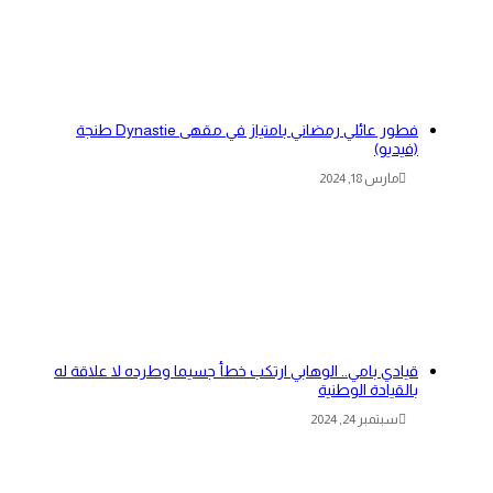
فطور عائلي رمضاني بامتياز في مقهى Dynastie طنجة
(فيديو)
مارس 18, 2024
قيادي بامي.. الوهابي ارتكب خطأ جسيما وطرده لا علاقة له
بالقيادة الوطنية
سبتمبر 24, 2024