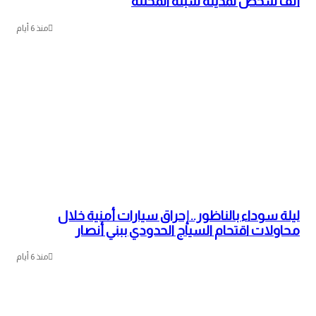
ألف شخص لمدينة سبتة المحتلة
منذ 6 أيام
ليلة سوداء بالناظور.. إحراق سيارات أمنية خلال
محاولات اقتحام السياج الحدودي ببني أنصار
منذ 6 أيام