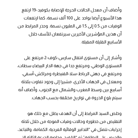
وأضاف أن معدل الحالات الحرجة للإصابة بكوفيد-19 ارتفع
هذا الأسبوع أيضا بواحد على 100 ألف نسمة، كما ارتفعات
الوفيات من 0.5 إلى 1.5 في المليون نسمة. وحذر المرابط من
أن هذين المؤشرين الأخيرين سيرتفعان للأسف خلال
الأسابيع القليلة المقبلة.
وأشار إلى أن مستوى انتقال سارس-كوف-2 مرتفع على
المستوى الوطني، ومرتفع جدا في جهة الدار البيضاء سطات،
ومرتفع في جهتي الرباط-سلا-القنيطرة ومراكش-آسفي،
ومعتدل في الجهات الأخرى، مشيرا إلى وجود تفاوت بثلاثة
أسابيع بين وسط المغرب والشمال مع الجنوب. وأضاف أنه
سيتم بلوغ الذروة في تواريخ مختلفة بحسب الجهات.
وخلص السيد المرابط إلى أن الهدف يظل مع ذلك هو
التقليص من خطورة وحالات وفيات الموجة من خلال ثلاثة
إجراءات تتمثل في “التدابير الوقائية الفردية: الكمامة، والتباعد،
والحرص على النظافة” ثم “التلقيح، وخاصة الجرعة الثالثة التي