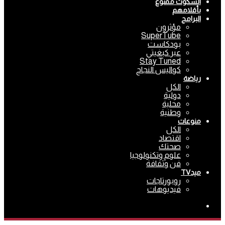
السكوت ممنوع
بأقلامهم
البرامج
مؤثرون
SuperTube
بودكاست
عبر كبغيتي
Stay Tuned
كواليس النجاح
رياضة
الكل
دولية
محلية
وطنية
منوعات
الكل
اقتصاد
صحتك
علوم وتكنولوجيا
فن وثقافة
ميدTV
روبورتاجات
فيديوهات
بحث
عن