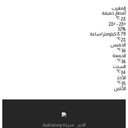
المغرب
أمطار خفيفة
℃
28
28º - 28º
32%
8.79 كيلومتر/ساعة
℃
28
الخميس
℃
36
الجمعة
℃
36
السبت
℃
34
الأحد
℃
35
الأثنين
الخبر .. سرعة ومصداقية