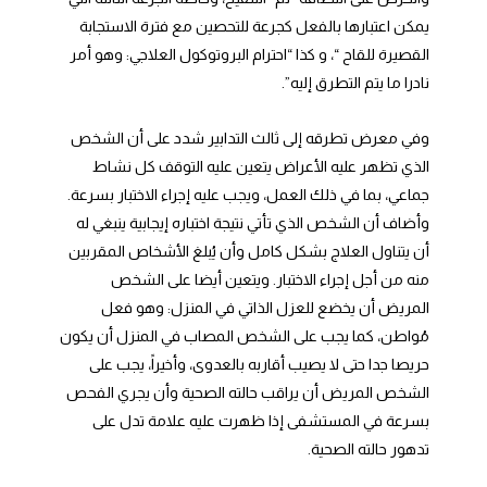
يمكن اعتبارها بالفعل كجرعة للتحصين مع فترة الاستجابة
القصيرة للقاح “، و كذا “احترام البروتوكول العلاجي: وهو أمر
نادرا ما يتم التطرق إليه”.
وفي معرض تطرقه إلى ثالث التدابير شدد على أن الشخص
الذي تظهر عليه الأعراض يتعين عليه التوقف كل نشاط
جماعي، بما في ذلك العمل، ويجب عليه إجراء الاختبار بسرعة.
وأضاف أن الشخص الذي تأتي نتيجة اختباره إيجابية ينبغي له
أن يتناول العلاج بشكل كامل وأن يُبلغ الأشخاص المقربين
منه من أجل إجراء الاختبار. ويتعين أيضا على الشخص
المريض أن يخضع للعزل الذاتي في المنزل: وهو فعل
مُواطن، كما يجب على الشخص المصاب في المنزل أن يكون
حريصا جدا حتى لا يصيب أقاربه بالعدوى، وأخيراً، يجب على
الشخص المريض أن يراقب حالته الصحية وأن يجري الفحص
بسرعة في المستشفى إذا ظهرت عليه علامة تدل على
تدهور حالته الصحية.