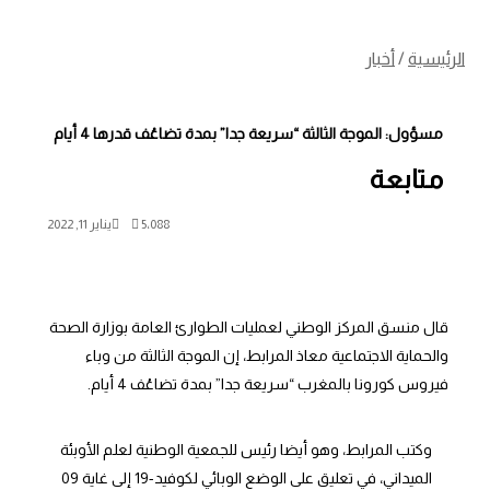
الرئيسية
/
أخبار
مسؤول: الموجة الثالثة “سريعة جدا” بمدة تضاعُف قدرها 4 أيام
متابعة
5٬088
يناير 11, 2022
قال منسق المركز الوطني لعمليات الطوارئ العامة بوزارة الصحة
والحماية الاجتماعية معاذ المرابط، إن الموجة الثالثة من وباء
فيروس كورونا بالمغرب “سريعة جدا” بمدة تضاعُف 4 أيام.
وكتب المرابط، وهو أيضا رئيس للجمعية الوطنية لعلم الأوبئة
الميداني، في تعليق على الوضع الوبائي لكوفيد-19 إلى غاية 09