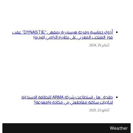
أجواء حماسية وفرحة هيستيرية بمقهى “DYNASTIE” عقب
فوز المنتخب المغربي على نظيره الزامبي (فيديو)
يناير 25, 2024
طنجة.. هل استطاعت شركة ARMA للنظافة الاستجابة
لحاجيات ساكنة مقاطعتي بني مكادة وامغوغة؟
مايو 22, 2025
Weather