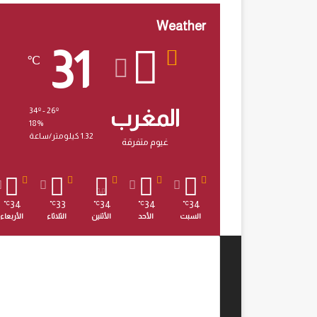
Weather
31
℃
المغرب
34º - 26º
18%
1.32 كيلومتر/ساعة
غيوم متفرقة
34
33
34
34
34
℃
℃
℃
℃
℃
السبت
الأحد
الأثنين
الثلاثاء
الأربعاء