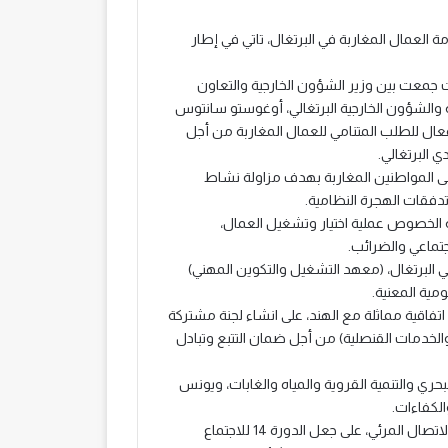
 العمال المغاربة في البرتغال، تاتي في إطار
ات جمعت بين وزير الشؤون الخارجية والتعاون
لة والشؤون الخارجية البرتغالي، أوغوستو سانتوس
 فعال للطلب المتنامي للعمال المغاربة من أجل
البرتغالي.
على المواطنين المغاربة بهدف مزاولة نشاط
 تدفقات الهجرة النظامية.
 الخصوص عملية اختيار وتشغيل العمال،
جتماعي والضرائب.
ي البرتغال، (معهد التشغيل والتكوين المهني)
مية المعنية.
 اتفاقية مماثلة مع الهند، على انشاء لجنة مشتركة
الخدمات القنصلية) من أجل ضمان التتبع وتبادل
حري والتنمية القروية والمياه والغابات، ويونس
لكفاءات.
واتفق بوريطة وأوغوستو سانتوس، عقب مباحثاتهما عبر تقنية الاتصال المرئي، على جعل الدورة 14 للاجتماع