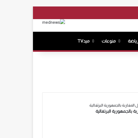
وك
‫YouTub
انستقرام
بحث عن
ياضة
منوعات
ميدTV
لمغاربة بالجمهورية البرتغالية
 بالجمهورية البرتغالية