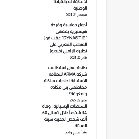
لا علاقة له بالقيادة
الوطنية
سبتمبر 24, 2024
أجواء حماسية وفرحة
هيستيرية بمقهى
“DYNASTIE” عقب فوز
المنتخب المغربي على
نظيره الزامبي (فيديو)
يناير 25, 2024
طنجة.. هل استطاعت
شركة ARMA للنظافة
الاستجابة لحاجيات ساكنة
مقاطعتي بني مكادة
وامغوغة؟
مايو 22, 2025
السلطات الإسبانية.. وفاة
34 شخصاً خلال تسلل 60
ألف شخص لمدينة سبتة
المحتلة
منذ أسبوع واحد