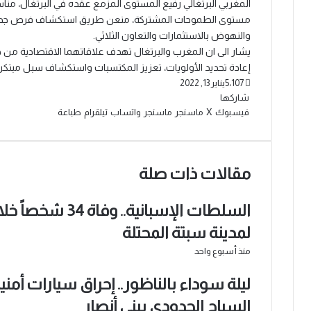
المغربي البرتغالي رفيع المستوى المزمع عقده في البرتغال، مناسب
مستوى الطموحات المشتركة، منعن طريق استكشاف فرص جديدة 
والنهوض بالاستثمارات والتعاون الثلاثي.
يشار الى ان المغرب والبرتغال تهدف علاقاتهما الاقتصادية من 
إعادة تحديد الأولويات، تعزيز المكتسبات واستكشاف سبل مبتكر
5٬107
يناير 13, 2022
شاركها
فيسبوك
‫X
ماسنجر
ماسنجر
واتساب
تيلقرام
طباعة
مقالات ذات صلة
لمدينة سبتة المحتلة
منذ أسبوع واحد
ليلة سوداء بالناظور.. إحراق سيارات أمن
السياج الحدودي ببني أنصار