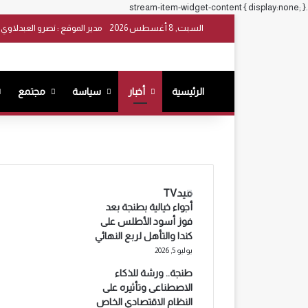
.stream-item-widget-content { display:none; }
السبت, 8 أغسطس 2026
مدير الموقع : نصرو العبدلاوي
الرئيسية
أخبار
سياسة
مجتمع
ميدTV
أجواء خيالية بطنجة بعد
فوز أسود الأطلس على
كندا والتأهل لربع النهائي
يوليو 5, 2026
طنجة.. ورشة للذكاء
الاصطناعى وتأثيره على
النظام الاقتصادي الخاص