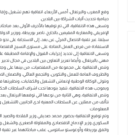
وقع المغرب والبرتغال، أمس الأربعاء، اتفاقية تهم تشغيل وإقامة
دينامية تحديث آليات الشراكة بين البلدين.
وتسعى هذه الاتفاقية، التي تم توقيها بالأحرف الأولى بعد مباحث
الإفريقي والمغاربة المقيمين بالخارج، ناصر بوريطة، ووزير الدو
سيلفا، عبر تقنية الاتصال المرئي عن بعد، إلى الاستجابة على نحو
الاستفادة من فرص العمل المتاحة على مستوى النسيج الاقتصادي 
وتسعى الاتفاقية إلى تحديد إجراءات القبول والإقامة المطبقة 
مهني بالبرتغال، وأيضا تعزيز التعاون بين البلدين في مجال تدبير
وتنص الاتفاقية على مجموعة من المقتضيات، من بينها على وجه
والظروف العامة للعمل والتكوين، والتجمع العائلي، والضمان الا
وتتولى الوكالة الوطنية لإنعاش التشغيل والكفاءات، ونظيرتها ف
وبموجب هذه الاتفاقية، تنفيذ بنودها تحت اشراف السلطات الحكو
وتنص الاتفاقية، وهي الثانية من نوعها التي توقعها البرتغال بعد
تتألف من ممثلين عن السلطات المعنية لدى الجانبين (التشغيل و
المعلومات
وتم توقيع الاتفاقية بحضور محمد صديقي وزير الفلاحة والصيد الب
السكوري وزير الإدماج الاقتصادي والمقاولة الصغرى والشغل وا