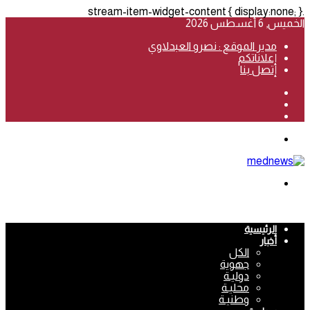
.stream-item-widget-content { display:none; }
الخميس, 6 أغسطس 2026
مدير الموقع : نصرو العبدلاوي
إعلاناتكم
إتصل بنا
فيسبوك
‫YouTube
انستقرام
القائمة
بحث
عن
الرئيسية
أخبار
الكل
جهوية
دوليـة
محليـة
وطنيـة