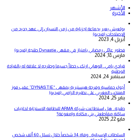
الأشهر
الأخيرة
بولعيش يعبر بجماعة اجزناية من زمن النسيان إلى عهد جديد من
الإصلاحات (فيديو)
أبريل 4, 2023
فطور عائلي رمضاني بامتياز في مقهى Dynastie طنجة (فيديو)
مارس 18, 2024
قيادي بامي.. الوهابي ارتكب خطأ جسيما وطرده لا علاقة له بالقيادة
الوطنية
سبتمبر 24, 2024
أجواء حماسية وفرحة هيستيرية بمقهى “DYNASTIE” عقب فوز
المنتخب المغربي على نظيره الزامبي (فيديو)
يناير 25, 2024
طنجة.. هل استطاعت شركة ARMA للنظافة الاستجابة لحاجيات
ساكنة مقاطعتي بني مكادة وامغوغة؟
مايو 22, 2025
السلطات الإسبانية.. وفاة 34 شخصاً خلال تسلل 60 ألف شخص