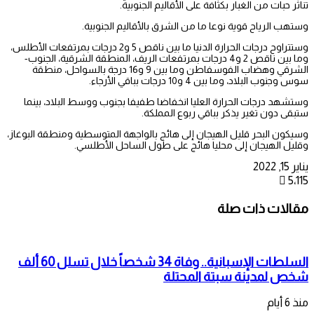
تناثر حبات من الغبار بكثافة على الأقاليم الجنوبية.
وستهب الرياح قوية نوعا ما من الشرق بالأقاليم الجنوبية.
وستتراوح درجات الحرارة الدنيا ما بين ناقص 5 و2 درجات بمرتفعات الأطلس،
وما بين ناقص 2 و4 درجات بمرتفعات الريف، المنطقة الشرقية، الجنوب-
الشرقي وهضاب الفوسفاطن وما بين 9 و16 درجة بالسواحل، منطقة
سوس وجنوب البلاد، وما بين 4 و10 درجات بباقي الأرجاء.
وستشهد درجات الحرارة العليا انخفاضا طفيفا بجنوب ووسط البلاد، بينما
ستبقى دون تغير يذكر بباقي ربوع المملكة.
وسيكون البحر قليل الهيجان إلى هائج بالواجهة المتوسطية ومنطقة البوغاز،
وقليل الهيجان إلى محليا هائج على طول الساحل الأطلسي.
يناير 15, 2022
5٬115
مقالات ذات صلة
السلطات الإسبانية.. وفاة 34 شخصاً خلال تسلل 60 ألف
شخص لمدينة سبتة المحتلة
منذ 6 أيام