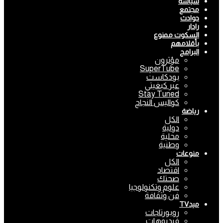
سياسة
مجتمع
حوادث
رادار
السكوت ممنوع
بأقلامهم
البرامج
مؤثرون
SuperTube
بودكاست
عبر كبغيتي
Stay Tuned
كواليس النجاح
رياضة
الكل
دولية
محلية
وطنية
منوعات
الكل
اقتصاد
صحتك
علوم وتكنولوجيا
فن وثقافة
ميدTV
روبورتاجات
فيديوهات