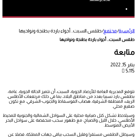
بحث
عن
الرئيسية
/
مجتمع
/
طقس السبت.. أجواء باردة بطنجة ونواحيها
طقس السبت.. أجواء باردة بطنجة ونواحيها
متابعة
يناير 15, 2022
5٬115
تتوقع المديرية العامة للأرصاد الجوية، السبت، أن تتميز الحالة الجوية، عامة،
بطقس بارد نسبيا بعدد من مناطق البلاد، بما في ذلك مرتفعات الأطلس،
الريف، المنطقة الشرقية، هضاب الفوسفاط والجنوب-الشرقي، مع تكون
صقيع محلي.
وسيلاحظ تشكل كتل ضبابية محلية على السواحل الشمالية والجنوبية للمحيط
الأطلسي، خلال الليل والصباح، مع ظهور سحب منخفضة على سواحل البحر
الأبيض المتوسط.
وسيظل الطقس مستقرا وقليل السحب بباقي جهات المملكة، فضلا عن