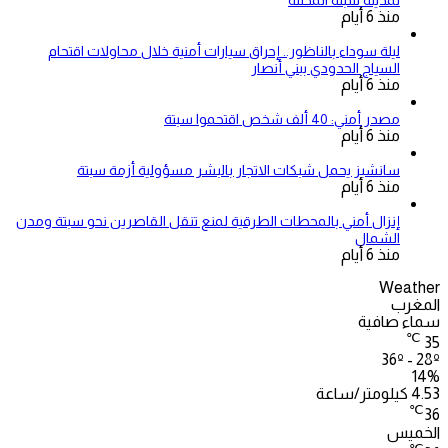
لمدينة سبتة المحتلة
منذ 6 أيام
ليلة سوداء بالناظور.. إحراق سيارات أمنية خلال محاولات اقتحام
السياج الحدودي ببني أنصار
منذ 6 أيام
مصدر أمني: 40 ألف شخص اقتحموا سبتة
منذ 6 أيام
سانشيز يحمل شبكات الاتجار بالبشر مسؤولية أزمة سبتة
منذ 6 أيام
إنزال أمني بالمحطات الطرقية لمنع تنقل القاصرين نحو سبتة ومدن
الشمال
منذ 6 أيام
Weather
المغرب
سماء صافية
℃
35
36º - 28º
14%
4.53 كيلومتر/ساعة
℃
36
الخميس