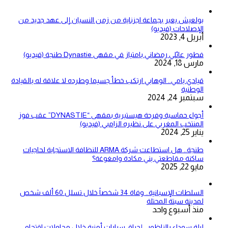
بولعيش يعبر بجماعة اجزناية من زمن النسيان إلى عهد جديد من
الإصلاحات (فيديو)
أبريل 4, 2023
فطور عائلي رمضاني بامتياز في مقهى Dynastie طنجة (فيديو)
مارس 18, 2024
قيادي بامي.. الوهابي ارتكب خطأ جسيما وطرده لا علاقة له بالقيادة
الوطنية
سبتمبر 24, 2024
أجواء حماسية وفرحة هيستيرية بمقهى “DYNASTIE” عقب فوز
المنتخب المغربي على نظيره الزامبي (فيديو)
يناير 25, 2024
طنجة.. هل استطاعت شركة ARMA للنظافة الاستجابة لحاجيات
ساكنة مقاطعتي بني مكادة وامغوغة؟
مايو 22, 2025
السلطات الإسبانية.. وفاة 34 شخصاً خلال تسلل 60 ألف شخص
لمدينة سبتة المحتلة
منذ أسبوع واحد
ليلة سوداء بالناظور.. إحراق سيارات أمنية خلال محاولات اقتحام