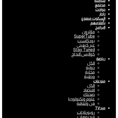
سياسة
مجتمع
حوادث
رادار
السكوت ممنوع
بأقلامهم
البرامج
مؤثرون
SuperTube
بودكاست
عبر كبغيتي
Stay Tuned
كواليس النجاح
رياضة
الكل
دولية
محلية
وطنية
منوعات
الكل
اقتصاد
صحتك
علوم وتكنولوجيا
فن وثقافة
ميدTV
روبورتاجات
فيديوهات