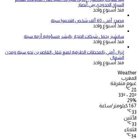
السياج الحدودي ببني أنصار
منذ أسبوع واحد
مصدر أمني: 40 ألف شخص اقتحموا سبتة
منذ أسبوع واحد
سانشيز يحمل شبكات الاتجار بالبشر مسؤولية أزمة سبتة
منذ أسبوع واحد
إنزال أمني بالمحطات الطرقية لمنع تنقل القاصرين نحو سبتة ومدن
الشمال
منذ أسبوع واحد
Weather
المغرب
غيوم متفرقة
℃
28
33º - 20º
29%
1.67 كيلومتر/ساعة
℃
33
الأثنين
℃
33
الثلاثاء
℃
34