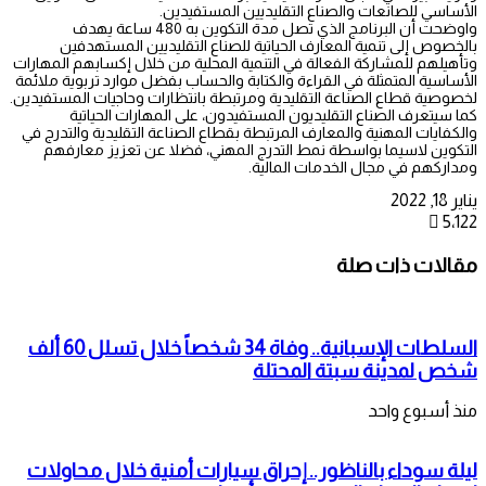
الأساسي للصانعات والصناع التقليديين المستفيدين.
واوضحت أن البرنامج الذي تصل مدة التكوين به 480 ساعة يهدف
بالخصوص إلى تنمية المعارف الحياتية للصناع التقليديين المستهدفين
وتأهيلهم للمشاركة الفعالة في التنمية المحلية من خلال إكسابهم المهارات
الأساسية المتمثلة في القراءة والكتابة والحساب بفضل موارد تربوية ملائمة
لخصوصية قطاع الصناعة التقليدية ومرتبطة بانتظارات وحاجيات المستفيدين.
كما سيتعرف الصناع التقليديون المستفيدون، على المهارات الحياتية
والكفايات المهنية والمعارف المرتبطة بقطاع الصناعة التقليدية والتدرج في
التكوين لاسيما بواسطة نمط التدرج المهني، فضلا عن تعزيز معارفهم
ومداركهم في مجال الخدمات المالية.
يناير 18, 2022
5٬122
مقالات ذات صلة
السلطات الإسبانية.. وفاة 34 شخصاً خلال تسلل 60 ألف
شخص لمدينة سبتة المحتلة
منذ أسبوع واحد
ليلة سوداء بالناظور.. إحراق سيارات أمنية خلال محاولات