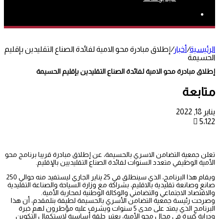
بحث
عن
الرئيسية
/
أخبار
/
إطلاق مبادرة محو الامية لفائدة الصناع التقليدين بإقليم
الحسيمة
إطلاق مبادرة محو الامية لفائدة الصناع التقليدين بإقليم الحسيمة
متابعة
يناير 18, 2022
5٬122
تعلن جمعية التضامن الاسري بالحسيمة، عن إطلاق مبادرة قريبا برنامج محو
الأمية الوظيفي متعدد السنوات لفائدة الصناع التقليديين بالإقليم.
ويقام هذا البرنامج، الذي سينطلق في 25 يناير الجاري ليستفيد منه حوالي 250
صانع وصانعة تقليدية بالاقليم، بشراكة مع وزارة السياحة والصناعة التقليدية
والاقتصاد الاجتماعي والتضامني والوكالة الوطنية لمحاربة الأمية.
وصرحت رئيسة جمعية التضامن الأسري بالحسيمة لطيفة بنلمقدم، أن هذا
البرنامج الذي يمتد على مدى 5 سنوات ويشرف عليه مؤطرون لهم خبرة
ودراية كبيرة في مجال محو الأمية، يعتبر حلقة أساسية لاستكمال التكوين