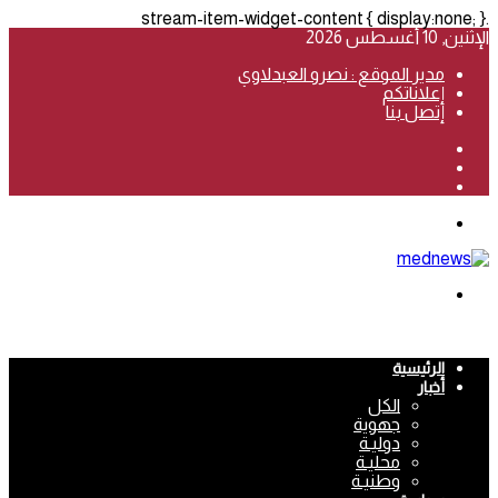
.stream-item-widget-content { display:none; }
الإثنين, 10 أغسطس 2026
مدير الموقع : نصرو العبدلاوي
إعلاناتكم
إتصل بنا
فيسبوك
‫YouTube
انستقرام
القائمة
بحث
عن
الرئيسية
أخبار
الكل
جهوية
دوليـة
محليـة
وطنيـة