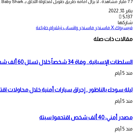
7.7 مليار مشاهدة ، لا يزال أمامه طريق طويل لمحاولة اللحاق بـ Baby Shark.
يناير 18, 2022
5٬137
شاركها
فيسبوك
‫X
ماسنجر
ماسنجر
واتساب
تيلقرام
طباعة
مقالات ذات صلة
السلطات الإسبانية.. وفاة 34 شخصاً خلال تسلل 60 ألف شخص لمدينة سبتة المحتلة
منذ 5 أيام
ليلة سوداء بالناظور.. إحراق سيارات أمنية خلال محاولات اقت
منذ 5 أيام
مصدر أمني: 40 ألف شخص اقتحموا سبتة
منذ 5 أيام