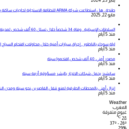
يناير 25, 2024
طنجة.. هل استطاعت شركة ARMA للنظافة الاستجابة لحاجيات ساكنة مقاطعتي بني مكادة وامغوغة؟
مايو 22, 2025
السلطات الإسبانية.. وفاة 34 شخصاً خلال تسلل 60 ألف شخص لمدينة سبتة المحتلة
منذ 5 أيام
ليلة سوداء بالناظور.. إحراق سيارات أمنية خلال محاولات اقتحام السياج ا
منذ 5 أيام
مصدر أمني: 40 ألف شخص اقتحموا سبتة
منذ 5 أيام
سانشيز يحمل شبكات الاتجار بالبشر مسؤولية أزمة سبتة
منذ 5 أيام
إنزال أمني بالمحطات الطرقية لمنع تنقل القاصرين نحو سبتة ومدن ال
منذ 5 أيام
Weather
المغرب
غيوم متفرقة
℃
28
37º - 26º
29%