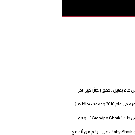
يو يوتيوب على الإطلاق، ويتعلق الأمر بفيديو “Baby Shark” الذي أطلق في نوفمبر 2020 ، وبعد أكثر من عام بقليل ، حقق إنجازًا كبيرًا آخر
وقالت وسائل إعلام إن أغنية الأطفال ، التي أنتجتها الشركة التعليمية الكورية الجنوبية Pinkfong وأداها المغني الأمريكي الكوري Hope Segoine ، ظهرت لأول مرة في عام 2016 وحققت نجاحًا كبيرًا
يصور مقطع الفيديو الأكثر مشاهدة على YouTube طفلين حقيقيين يوضحان “رقصة Baby Shark” بينما يسبح سمكة القرش المتحرك الفخري وعائلته – بما في ذلك “Grandpa Shark” – وهم
وبحسب موقع The Verge فإن ثاني أكثر المقاطع مشاهدة حتى كتابة هذه السطور هو فيديو كليب “Despacito” للويس فونسي ، والذي حمل التاج قبل فيديو Baby Shark ، على الرغم من أنه مع