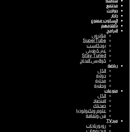
سياسة
مجتمع
حوادث
رادار
السكوت ممنوع
بأقلامهم
البرامج
مؤثرون
SuperTube
بودكاست
عبر كبغيتي
Stay Tuned
كواليس النجاح
رياضة
الكل
دولية
محلية
وطنية
منوعات
الكل
اقتصاد
صحتك
علوم وتكنولوجيا
فن وثقافة
ميدTV
روبورتاجات
فيديوهات