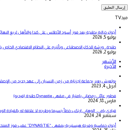
ميدTV
أجواء خيالية بطنجة بعد فوز أسود الأطلس على كندا والتأهل لربع النهائ
يوليو 5, 2026
طنجة.. ورشة للذكاء الاصطناعى وتأثيره على النظام الاقتصادي الخاص 
يوليو 2, 2026
الأشهر
الأخيرة
بولعيش يعبر بجماعة اجزناية من زمن النسيان إلى عهد جديد من الإصلا
أبريل 4, 2023
فطور عائلي رمضاني بامتياز في مقهى Dynastie طنجة (فيديو)
مارس 18, 2024
قيادي بامي.. الوهابي ارتكب خطأ جسيما وطرده لا علاقة له بالقيادة الو
سبتمبر 24, 2024
أجواء حماسية وفرحة هيستيرية بمقهى “DYNASTIE” عقب فوز المنتخب المغربي على نظيره الزامبي (فيديو)