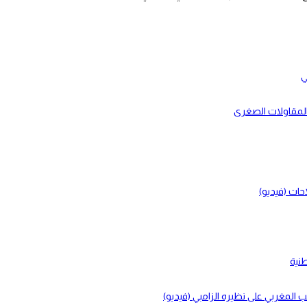
ي
بالمقاولات الصغرى
حات (فيديو)
طنية