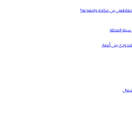
لحدودي ببني أنصار
شمال