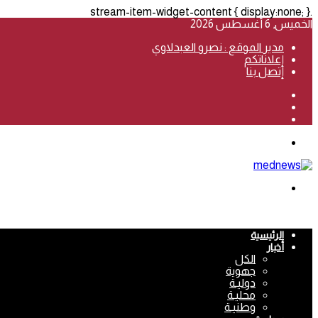
.stream-item-widget-content { display:none; }
الخميس, 6 أغسطس 2026
مدير الموقع : نصرو العبدلاوي
إعلاناتكم
إتصل بنا
فيسبوك
‫YouTube
انستقرام
القائمة
بحث
عن
الرئيسية
أخبار
الكل
جهوية
دوليـة
محليـة
وطنيـة