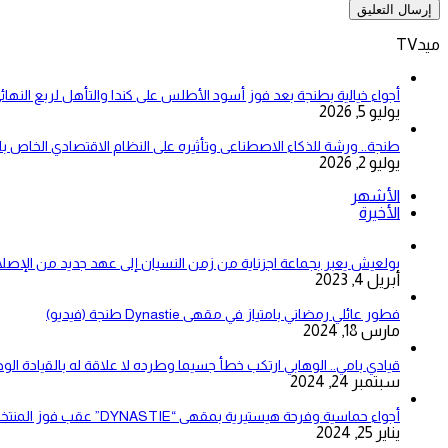
ميدTV
أجواء خيالية بطنجة بعد فوز أسود الأطلس على كندا والتأهل لربع النهائ
يوليو 5, 2026
طنجة.. ورشة للذكاء الاصطناعى وتأثيره على النظام الاقتصادي الخاص 
يوليو 2, 2026
الأشهر
الأخيرة
بولعيش يعبر بجماعة اجزناية من زمن النسيان إلى عهد جديد من الإصلا
أبريل 4, 2023
فطور عائلي رمضاني بامتياز في مقهى Dynastie طنجة (فيديو)
مارس 18, 2024
قيادي بامي.. الوهابي ارتكب خطأ جسيما وطرده لا علاقة له بالقيادة الو
سبتمبر 24, 2024
أجواء حماسية وفرحة هيستيرية بمقهى “DYNASTIE” عقب فوز المنتخب المغربي على نظيره الزامبي (فيديو)
يناير 25, 2024