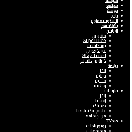
سياسة
مجتمع
حوادث
رادار
السكوت ممنوع
بأقلامهم
البرامج
مؤثرون
SuperTube
بودكاست
عبر كبغيتي
Stay Tuned
كواليس النجاح
رياضة
الكل
دولية
محلية
وطنية
منوعات
الكل
اقتصاد
صحتك
علوم وتكنولوجيا
فن وثقافة
ميدTV
روبورتاجات
فيديوهات