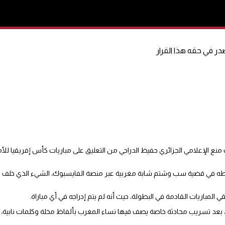
ر في حقه هذا القرار
ر 2022، أن قنوات “بين سبورت” قررت منع الإعلامي الجزائري حفيظ الدراجي من التعليق على مباريات كأس إفر
ة تورطه في قضية سب وشتم شابة مغربية عبر منصة الفايسبوك، الشيء الذي خل
باريات القادمة في البطولة، حيث أنه لم يتم إدراجه في أي مباراة.
، بعد تسريب محادثة خاصة يصف فيها نساء المغرب بألفاظ مخلة وكلمات نابية،