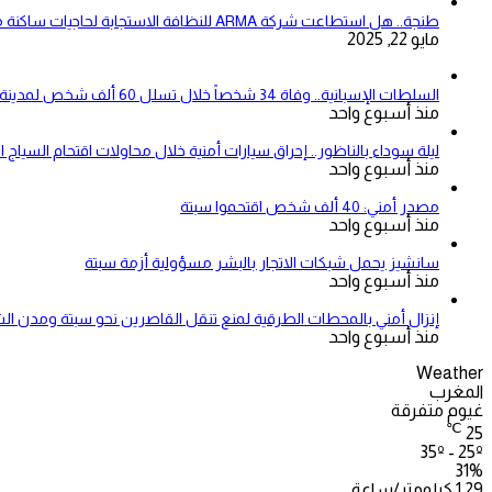
طنجة.. هل استطاعت شركة ARMA للنظافة الاستجابة لحاجيات ساكنة مقاطعتي بني مكادة وامغوغة؟
مايو 22, 2025
السلطات الإسبانية.. وفاة 34 شخصاً خلال تسلل 60 ألف شخص لمدينة سبتة المحتلة
منذ أسبوع واحد
ليلة سوداء بالناظور.. إحراق سيارات أمنية خلال محاولات اقتحام السياج ا
منذ أسبوع واحد
مصدر أمني: 40 ألف شخص اقتحموا سبتة
منذ أسبوع واحد
سانشيز يحمل شبكات الاتجار بالبشر مسؤولية أزمة سبتة
منذ أسبوع واحد
إنزال أمني بالمحطات الطرقية لمنع تنقل القاصرين نحو سبتة ومدن ال
منذ أسبوع واحد
Weather
المغرب
غيوم متفرقة
℃
25
35º - 25º
31%
1.29 كيلومتر/ساعة