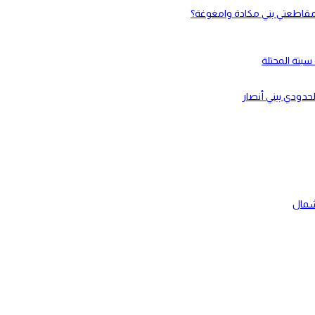
لحدودي ببني أنصار
شمال