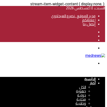
.stream-item-widget-content { display:none; }
السبت, 8 أغسطس 2026
مدير الموقع : نصرو العبدلاوي
إعلاناتكم
إتصل بنا
فيسبوك
‫YouTube
انستقرام
القائمة
بحث
عن
الرئيسية
أخبار
الكل
جهوية
دوليـة
محليـة
وطنيـة