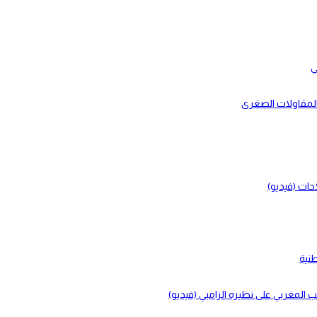
ي
بالمقاولات الصغرى
حات (فيديو)
طنية