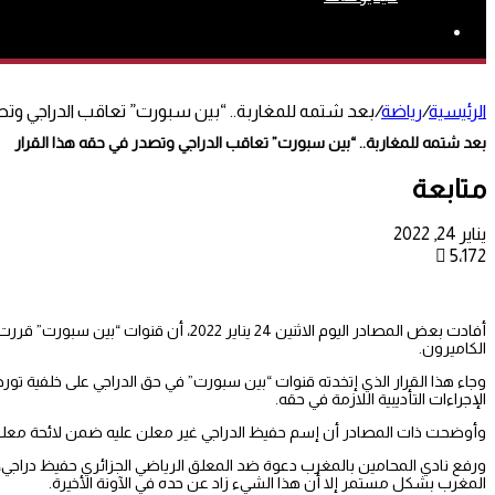
بحث
عن
الرئيسية
/
رياضة
/
بعد شتمه للمغاربة.. “بين سبورت” تعاقب الدراجي وتصد
بعد شتمه للمغاربة.. “بين سبورت” تعاقب الدراجي وتصدر في حقه هذا القرار
متابعة
يناير 24, 2022
5٬172
أفادت بعض المصادر اليوم الاثنين 24 يناي
الكاميرون.
وجاء هذا القرار الذي إتخدته قنوات “بين سبورت” في حق الدراجي على خلفي
الإجراءات التأديبية اللازمة في حقه.
وأوضحت ذات المصادر أن إسم حفيظ الدراجي غير معلن عليه ضمن لائحة معلقي الم
ورفع نادي المحامين بالمغرب دعوة ضد المعلق الرياضي الجزائري حفيظ دراجي
المغرب بشكل مستمر إلا أن هذا الشيء زاد عن حده في الآونة الأخيرة.