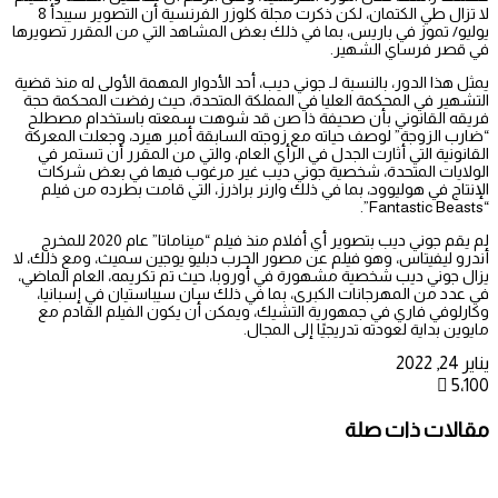
لا تزال طي الكتمان، لكن ذكرت مجلة كلوزر الفرنسية أن التصوير سيبدأ 8
يوليو/ تموز في باريس، بما في ذلك بعض المشاهد التي من المقرر تصويرها
في قصر فرساي الشهير.
يمثل هذا الدور، بالنسبة لـ جوني ديب، أحد الأدوار المهمة الأولى له منذ قضية
التشهير في المحكمة العليا في المملكة المتحدة، حيث رفضت المحكمة حجة
فريقه القانوني بأن صحيفة ذا صن قد شوهت سمعته باستخدام مصطلح
“ضارب الزوجة” لوصف حياته مع زوجته السابقة أمبر هيرد، وجعلت المعركة
القانونية التي أثارت الجدل في الرأي العام، والتي من المقرر أن تستمر في
الولايات المتحدة، شخصية جوني ديب غير مرغوب فيها في بعض شركات
الإنتاج في هوليوود، بما في ذلك وارنر براذرز، التي قامت بطرده من فيلم
“Fantastic Beasts”.
لم يقم جوني ديب بتصوير أي أفلام منذ فيلم “ميناماتا” عام 2020 للمخرج
أندرو ليفيتاس، وهو فيلم عن مصور الحرب دبليو يوجين سميث، ومع ذلك، لا
يزال جوني ديب شخصية مشهورة في أوروبا، حيث تم تكريمه، العام الماضي،
في عدد من المهرجانات الكبرى، بما في ذلك سان سيباستيان في إسبانيا،
وكارلوفي فاري في جمهورية التشيك، ويمكن أن يكون الفيلم القادم مع
مايوين بداية لعودته تدريجيًا إلى المجال.
يناير 24, 2022
5٬100
مقالات ذات صلة