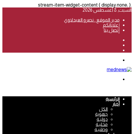
.stream-item-widget-content { display:none; }
السبت, 8 أغسطس 2026
مدير الموقع : نصرو العبدلاوي
إعلاناتكم
إتصل بنا
فيسبوك
‫YouTube
انستقرام
القائمة
بحث
عن
الرئيسية
أخبار
الكل
جهوية
دوليـة
محليـة
وطنيـة