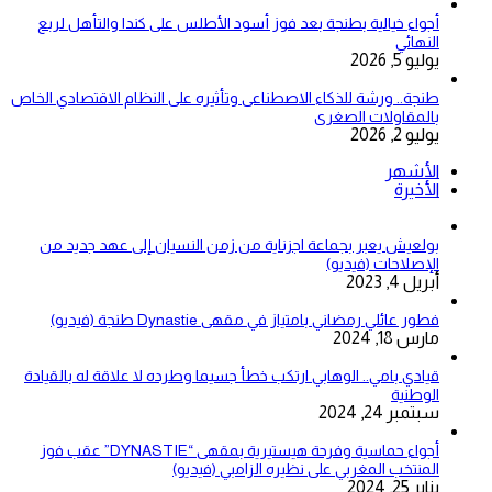
أجواء خيالية بطنجة بعد فوز أسود الأطلس على كندا والتأهل لربع
النهائي
يوليو 5, 2026
طنجة.. ورشة للذكاء الاصطناعى وتأثيره على النظام الاقتصادي الخاص
بالمقاولات الصغرى
يوليو 2, 2026
الأشهر
الأخيرة
بولعيش يعبر بجماعة اجزناية من زمن النسيان إلى عهد جديد من
الإصلاحات (فيديو)
أبريل 4, 2023
فطور عائلي رمضاني بامتياز في مقهى Dynastie طنجة (فيديو)
مارس 18, 2024
قيادي بامي.. الوهابي ارتكب خطأ جسيما وطرده لا علاقة له بالقيادة
الوطنية
سبتمبر 24, 2024
أجواء حماسية وفرحة هيستيرية بمقهى “DYNASTIE” عقب فوز
المنتخب المغربي على نظيره الزامبي (فيديو)
يناير 25, 2024