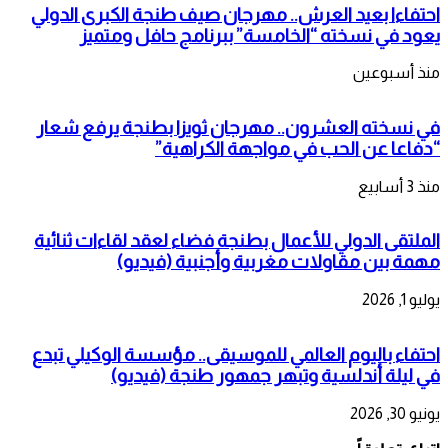
احتفاءا بعيد العرش.. مهرجان صيف طنجة الكبرى الدولي
يعود في نسخته “الخامسة” ببرنامج حافل ومتميز
منذ أسبوعين
في نسخته العشرون.. مهرجان ثويزا بطنجة يرفع شعار
“دفاعا عن الحب في مواجهة الكراهية”
منذ 3 أسابيع
الملتقى الدولي للأعمال بطنجة فضاء لعقد لقاءات ثنائية
مهمة بين مقاولات مغربية وأجنبية (فيديو)
يوليو 1, 2026
احتفاء باليوم العالمي للموسيقى.. مؤسسة الوكيلي تبدع
في ليلة أندلسية وتبهر جمهور طنجة (فيديو)
يونيو 30, 2026