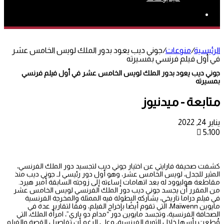
بحث
عن
الرئيسية
/
منوعات
/
جوني ديب يعود بدور الملك لويس الخامس عشر
في أول فيلم فرنسي بمسيرته
جوني ديب يعود بدور الملك لويس الخامس عشر في أول فيلم فرنسي
بمسيرته
متابعة - ميدنيوز
يناير 24, 2022
5٬100
كشفت صحيفة فارايتي عن اختيار جوني ديب لتجسيد دور الملك الفرنسي،
المثير للجدل، لويس الخامس عشر، وهو أول دور رئيسي لـ جوني ديب منذ
مقاطعة هوليوود له بعد اتهامات إساءته إلى زوجته السابقة أمبر هيرد.
من المقرر أن يجسد جوني ديب دور الملك الفرنسي لويس الخامس عشر
في فيلم دراما تاريخي، يشاركه البطولة فيه الممثلة والمخرجة الفرنسية
مايوين Maïwenn، التي تقوم أيضًا بإخراج الفيلم، وفقًا لتقارير عدة في
الصحافة الفرنسية، وتجسد مايوين دور “مدام دو باري”، امرأة الملك، التي
قُطعت رأسها خلال الثورة الفرنسية، وعلى الرغم أن تفاصيل القصة والفيلم