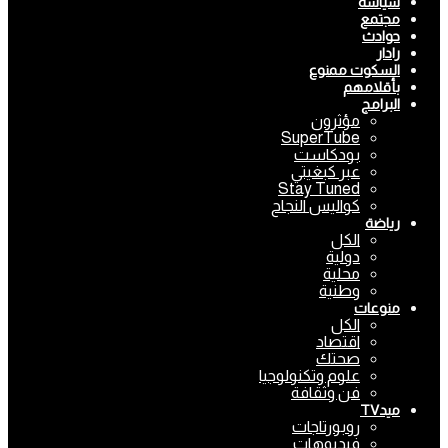
سياسة
مجتمع
حوادث
رادار
السكوت ممنوع
بأقلامهم
البرامج
مؤثرون
SuperTube
بودكاست
عبر كبغيتي
Stay Tuned
كواليس النجاح
رياضة
الكل
دولية
محلية
وطنية
منوعات
الكل
اقتصاد
صحتك
علوم وتكنولوجيا
فن وثقافة
ميدTV
روبورتاجات
فيديوهات