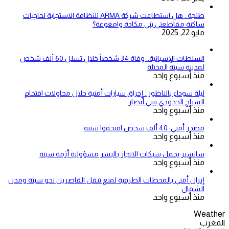
طنجة.. هل استطاعت شركة ARMA للنظافة الاستجابة لحاجيات
ساكنة مقاطعتي بني مكادة وامغوغة؟
مايو 22, 2025
السلطات الإسبانية.. وفاة 34 شخصاً خلال تسلل 60 ألف شخص
لمدينة سبتة المحتلة
منذ أسبوع واحد
ليلة سوداء بالناظور.. إحراق سيارات أمنية خلال محاولات اقتحام
السياج الحدودي ببني أنصار
منذ أسبوع واحد
مصدر أمني: 40 ألف شخص اقتحموا سبتة
منذ أسبوع واحد
سانشيز يحمل شبكات الاتجار بالبشر مسؤولية أزمة سبتة
منذ أسبوع واحد
إنزال أمني بالمحطات الطرقية لمنع تنقل القاصرين نحو سبتة ومدن
الشمال
منذ أسبوع واحد
Weather
المغرب