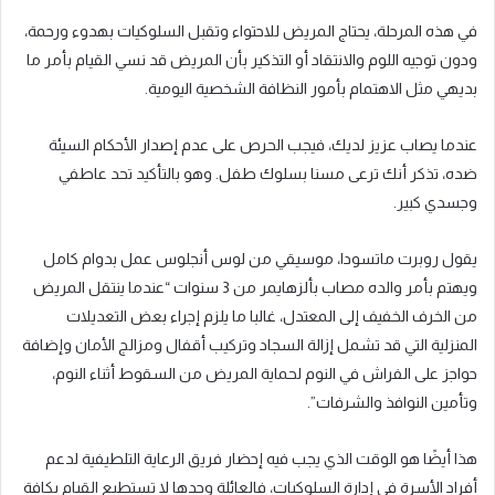
في هذه المرحلة، يحتاج المريض للاحتواء وتقبل السلوكيات بهدوء ورحمة،
ودون توجيه اللوم والانتقاد أو التذكير بأن المريض قد نسي القيام بأمر ما
بديهي مثل الاهتمام بأمور النظافة الشخصية اليومية.
عندما يصاب عزيز لديك، فيجب الحرص على عدم إصدار الأحكام السيئة
ضده، تذكر أنك ترعى مسنا بسلوك طفل. وهو بالتأكيد تحد عاطفي
وجسدي كبير.
يقول روبرت ماتسودا، موسيقي من لوس أنجلوس عمل بدوام كامل
ويهتم بأمر والده مصاب بألزهايمر من 3 سنوات “عندما ينتقل المريض
من الخرف الخفيف إلى المعتدل، غالبا ما يلزم إجراء بعض التعديلات
المنزلية التي قد تشمل إزالة السجاد وتركيب أقفال ومزالج الأمان وإضافة
حواجز على الفراش في النوم لحماية المريض من السقوط أثناء النوم،
وتأمين النوافذ والشرفات”.
هذا أيضًا هو الوقت الذي يجب فيه إحضار فريق الرعاية التلطيفية لدعم
أفراد الأسرة في إدارة السلوكيات، فالعائلة وحدها لا تستطيع القيام بكافة