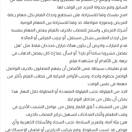
السابق وقم بجدولة المزيد من الوقت لها.
امنح نفسك وقتا للاستراحة، فلن تستطيع وحدك القيام بكل مهام رعاية
المريض وبصورة متواصلة، خذ وقتا للاستراحة بين المهام اليومية.
أشرك المريض، واسمح للمصاب بالخرف بالقيام ببعض المهام بنفسه
مثل ارتداء الملابس بشكل مستقل، أو ترتيب الفراش أو المائدة.
قدم اختيارات، واحرص أن يكون هناك خياران محددان فقط مثل “هل
تفضل مشروبا ساخنا أم باردا” أو اسأل عما إذا كان يفضل الذهاب في
نزهة على الأقدام أو مشاهدة فيلم.
قدم تعليمات بسيطة، فمن الأفضل أن يفهم المصابون بالخرف التواصل
الواضح بخطوة واحدة. وتجنب الأوامر المركبة التي تتطلب القيام بأكثر من
مهمة في نفس الوقت.
الحد من القيلولة، تجنب القيلولة المتعددة أو المطولة خلال النهار. هذا
يمكن أن يقلل من مخاطر النوم ليلا.
قلل من المشتتات، أغلق التلفاز وقلل من عوامل التشتيت الأخرى في
وقت الطعام وأثناء المحادثات لتسهيل تركيز المصاب بالخرف.
هيئ بيئة آمنة، ولتعزيز السلامة: تجنب السجاد والأسلاك الكهربية وأي
فوضى قد تسبب السقوط، وقم بتركيب الدرابزين أو قضبان الإمساك في