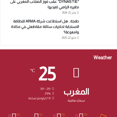
“DYNASTIE” عقب فوز المنتخب المغربي على
نظيره الزامبي (فيديو)
يناير 25, 2024
طنجة.. هل استطاعت شركة ARMA للنظافة
الاستجابة لحاجيات ساكنة مقاطعتي بني مكادة
وامغوغة؟
مايو 22, 2025
Weather
25
℃
المغرب
35º - 25º
29%
1.9 كيلومتر/ساعة
سماء صافية