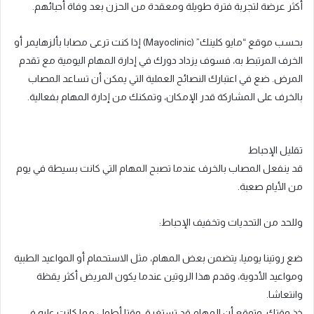
أكثر عرضة لتجربة فترة طويلة ومعقدة من الحزن بعد وفاة أحبائهم.
بحسب موقع “مايو كلينك” (Mayoclinic) إذا كنت ترعى مصابا بألزهايمر أو
الخرف المرتبط به، فسوف يزداد دورك في إدارة المهام اليومية مع تقدم
المرض. ضع في اعتبارك النصائح العملية التي يمكن أن تساعد المصاب
بالخرف على المشاركة قدر الإمكان، وتمكنك من إدارة المهام بفعالية.
تقليل الإحباط
قد ينفعل المصاب بالخرف عندما تصبح المهام التي كانت بسيطة في يوم
من الأيام صعبة.
وللحد من التحديات وتخفيف الإحباط:
ضع روتينا يوميا، يتضمن بعض المهام، مثل الاستحمام أو المواعيد الطبية
ومواعيد الأدوية، وقدم هذا الروتين عندما يكون المريض أكثر يقظة
وانتعاشا.
خذ وقتك، وتوقع أن المهام قد تستغرق وقتا أطول مما كانت عليه في