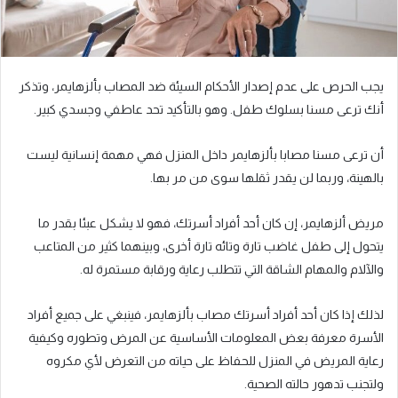
يجب الحرص على عدم إصدار الأحكام السيئة ضد المصاب بألزهايمر، وتذكر
أنك ترعى مسنا بسلوك طفل. وهو بالتأكيد تحد عاطفي وجسدي كبير.
أن ترعى مسنا مصابا بألزهايمر داخل المنزل فهي مهمة إنسانية ليست
بالهينة، وربما لن يقدر ثقلها سوى من مر بها.
مريض ألزهايمر، إن كان أحد أفراد أسرتك، فهو لا يشكل عبئا بقدر ما
يتحول إلى طفل غاضب تارة وتائه تارة أخرى، وبينهما كثير من المتاعب
والآلام والمهام الشاقة التي تتطلب رعاية ورقابة مستمرة له.
لذلك إذا كان أحد أفراد أسرتك مصاب بألزهايمر، فينبغي على جميع أفراد
الأسرة معرفة بعض المعلومات الأساسية عن المرض وتطوره وكيفية
رعاية المريض في المنزل للحفاظ على حياته من التعرض لأي مكروه
ولتجنب تدهور حالته الصحية.