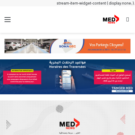
.stream-item-widget-content { display:none; }
بحث عن
الق