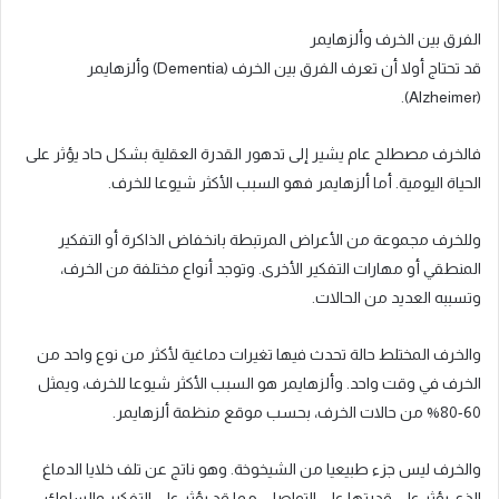
الفرق بين الخرف وألزهايمر
قد تحتاج أولا أن تعرف الفرق بين الخرف (Dementia) وألزهايمر
(Alzheimer).
فالخرف مصطلح عام يشير إلى تدهور القدرة العقلية بشكل حاد يؤثر على
الحياة اليومية. أما ألزهايمر فهو السبب الأكثر شيوعا للخرف.
وللخرف مجموعة من الأعراض المرتبطة بانخفاض الذاكرة أو التفكير
المنطقي أو مهارات التفكير الأخرى. وتوجد أنواع مختلفة من الخرف،
وتسببه العديد من الحالات.
والخرف المختلط حالة تحدث فيها تغيرات دماغية لأكثر من نوع واحد من
الخرف في وقت واحد. وألزهايمر هو السبب الأكثر شيوعا للخرف، ويمثل
60-80% من حالات الخرف، بحسب موقع منظمة ألزهايمر.
والخرف ليس جزء طبيعيا من الشيخوخة. وهو ناتج عن تلف خلايا الدماغ
الذي يؤثر على قدرتها على التواصل، مما قد يؤثر على التفكير والسلوك