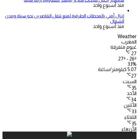
سانشيز يحمل شبكات الاتجار بالبشر مسؤولية أزمة سبتة
منذ أسبوع واحد
إنزال أمني بالمحطات الطرقية لمنع تنقل القاصرين نحو سبتة ومدن
الشمال
منذ أسبوع واحد
Weather
المغرب
غيوم متفرقة
℃
27
27º - 26º
33%
5.07 كيلومتر/ساعة
℃
27
السبت
℃
35
الأحد
℃
34
الأثنين
℃
33
الثلاثاء
℃
35
الأربعاء