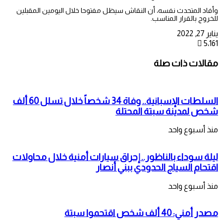
وأفاد المتحدث نفسه، أن النقاش سيظل مفتوحا خلال اليومين المقبلين
للخروج بالقرار المناسب.
يناير 27, 2022
5٬161
مقالات ذات صلة
السلطات الإسبانية.. وفاة 34 شخصاً خلال تسلل 60 ألف
شخص لمدينة سبتة المحتلة
منذ أسبوع واحد
ليلة سوداء بالناظور.. إحراق سيارات أمنية خلال محاولات
اقتحام السياج الحدودي ببني أنصار
منذ أسبوع واحد
مصدر أمني: 40 ألف شخص اقتحموا سبتة