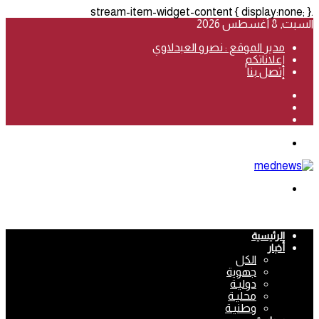
.stream-item-widget-content { display:none; }
السبت, 8 أغسطس 2026
مدير الموقع : نصرو العبدلاوي
إعلاناتكم
إتصل بنا
فيسبوك
‫YouTube
انستقرام
القائمة
بحث
عن
الرئيسية
أخبار
الكل
جهوية
دوليـة
محليـة
وطنيـة