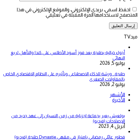
احفظ اسمي، بريدي الإلكتروني، والموقع الإلكتروني في هذا
المتصفح لاستخدامها المرة المقبلة في تعليقي.
ميدTV
أجواء خيالية بطنجة بعد فوز أسود الأطلس على كندا والتأهل لربع
النهائي
يوليو 5, 2026
طنجة.. ورشة للذكاء الاصطناعى وتأثيره على النظام الاقتصادي الخاص
بالمقاولات الصغرى
يوليو 2, 2026
الأشهر
الأخيرة
بولعيش يعبر بجماعة اجزناية من زمن النسيان إلى عهد جديد من
الإصلاحات (فيديو)
أبريل 4, 2023
فطور عائلي رمضاني بامتياز في مقهى Dynastie طنجة (فيديو)