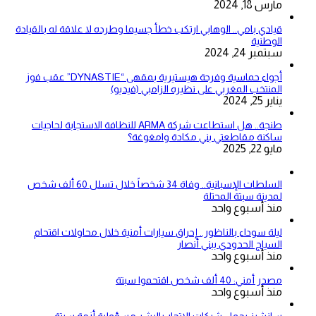
مارس 18, 2024
قيادي بامي.. الوهابي ارتكب خطأ جسيما وطرده لا علاقة له بالقيادة
الوطنية
سبتمبر 24, 2024
أجواء حماسية وفرحة هيستيرية بمقهى “DYNASTIE” عقب فوز
المنتخب المغربي على نظيره الزامبي (فيديو)
يناير 25, 2024
طنجة.. هل استطاعت شركة ARMA للنظافة الاستجابة لحاجيات
ساكنة مقاطعتي بني مكادة وامغوغة؟
مايو 22, 2025
السلطات الإسبانية.. وفاة 34 شخصاً خلال تسلل 60 ألف شخص
لمدينة سبتة المحتلة
منذ أسبوع واحد
ليلة سوداء بالناظور.. إحراق سيارات أمنية خلال محاولات اقتحام
السياج الحدودي ببني أنصار
منذ أسبوع واحد
مصدر أمني: 40 ألف شخص اقتحموا سبتة
منذ أسبوع واحد