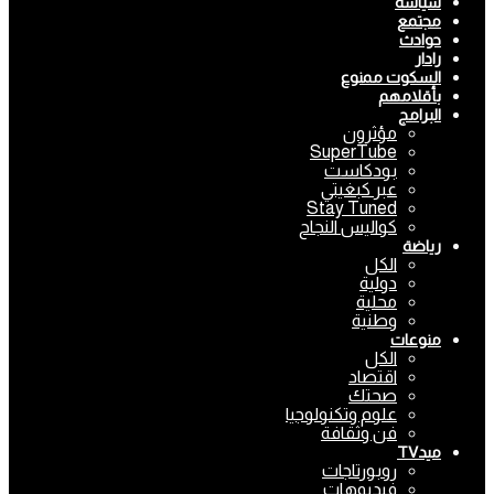
سياسة
مجتمع
حوادث
رادار
السكوت ممنوع
بأقلامهم
البرامج
مؤثرون
SuperTube
بودكاست
عبر كبغيتي
Stay Tuned
كواليس النجاح
رياضة
الكل
دولية
محلية
وطنية
منوعات
الكل
اقتصاد
صحتك
علوم وتكنولوجيا
فن وثقافة
ميدTV
روبورتاجات
فيديوهات