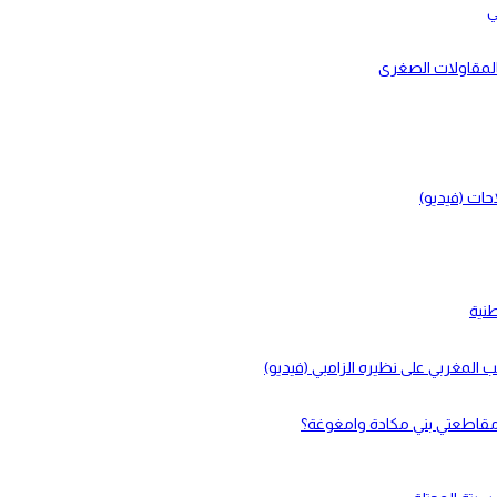
ي
بالمقاولات الصغرى
حات (فيديو)
طنية