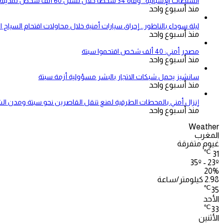
السلطات الإسبانية.. وفاة 34 شخصاً خلال تسلل 60 ألف شخص لمدينة سبتة المحتلة
منذ أسبوع واحد
ليلة سوداء بالناظور.. إحراق سيارات أمنية خلال محاولات اقتحام السياج ا
منذ أسبوع واحد
مصدر أمني: 40 ألف شخص اقتحموا سبتة
منذ أسبوع واحد
سانشيز يحمل شبكات الاتجار بالبشر مسؤولية أزمة سبتة
منذ أسبوع واحد
إنزال أمني بالمحطات الطرقية لمنع تنقل القاصرين نحو سبتة ومدن ال
منذ أسبوع واحد
Weather
المغرب
غيوم متفرقة
℃
31
35º - 23º
20%
2.98 كيلومتر/ساعة
℃
35
الأحد
℃
33
الأثنين