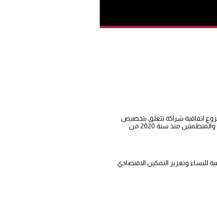
تعاون،خصص لمناقشة مشروع اتفاقية شراكة تتعلق بتخصيص
منح تشجيعية لفائدة التعاونيات التابعة لعمالات وأقاليم جهة طنجة تطوان الحسيمة المنتقاة في إطار الجائزتين الوطنيتين ” لالة المتعاونة” و”الجيل المتضامن” والمنظمتين منذ سنة 2020 من
 للنساء وتعزيز التمكين الاقتصادي