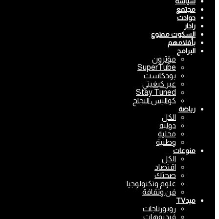
سياسة
مجتمع
حوادث
رادار
السكوت ممنوع
بأقلامهم
البرامج
مؤثرون
SuperTube
بودكاست
عبر كبغيتي
Stay Tuned
كواليس النجاح
رياضة
الكل
دولية
محلية
وطنية
منوعات
الكل
اقتصاد
صحتك
علوم وتكنولوجيا
فن وثقافة
ميدTV
روبورتاجات
فيديوهات