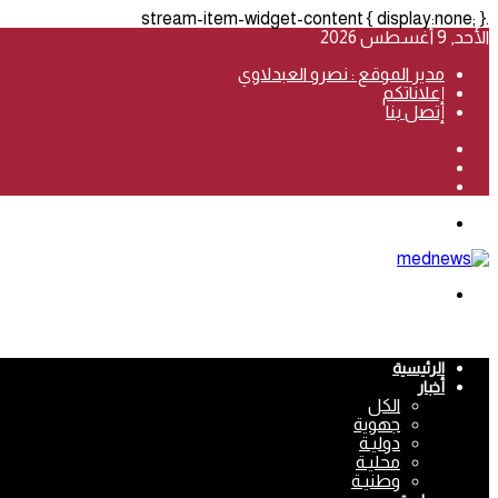
.stream-item-widget-content { display:none; }
الأحد, 9 أغسطس 2026
مدير الموقع : نصرو العبدلاوي
إعلاناتكم
إتصل بنا
فيسبوك
‫YouTube
انستقرام
القائمة
بحث
عن
الرئيسية
أخبار
الكل
جهوية
دوليـة
محليـة
وطنيـة