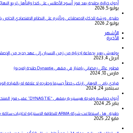
أجواء خيالية بطنجة بعد فوز أسود الأطلس على كندا والتأهل لربع النهائ
يوليو 5, 2026
طنجة.. ورشة للذكاء الاصطناعى وتأثيره على النظام الاقتصادي الخاص 
يوليو 2, 2026
الأشهر
الأخيرة
بولعيش يعبر بجماعة اجزناية من زمن النسيان إلى عهد جديد من الإصلا
أبريل 4, 2023
فطور عائلي رمضاني بامتياز في مقهى Dynastie طنجة (فيديو)
مارس 18, 2024
قيادي بامي.. الوهابي ارتكب خطأ جسيما وطرده لا علاقة له بالقيادة الو
سبتمبر 24, 2024
أجواء حماسية وفرحة هيستيرية بمقهى “DYNASTIE” عقب فوز المنتخب المغربي على نظيره الزامبي (فيديو)
يناير 25, 2024
طنجة.. هل استطاعت شركة ARMA للنظافة الاستجابة لحاجيات ساكنة مقاطعتي بني مكادة وامغوغة؟
مايو 22, 2025