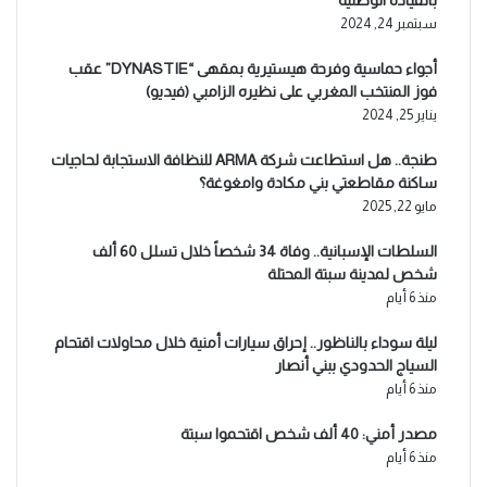
بالقيادة الوطنية
سبتمبر 24, 2024
أجواء حماسية وفرحة هيستيرية بمقهى “DYNASTIE” عقب
فوز المنتخب المغربي على نظيره الزامبي (فيديو)
يناير 25, 2024
طنجة.. هل استطاعت شركة ARMA للنظافة الاستجابة لحاجيات
ساكنة مقاطعتي بني مكادة وامغوغة؟
مايو 22, 2025
السلطات الإسبانية.. وفاة 34 شخصاً خلال تسلل 60 ألف
شخص لمدينة سبتة المحتلة
منذ 6 أيام
ليلة سوداء بالناظور.. إحراق سيارات أمنية خلال محاولات اقتحام
السياج الحدودي ببني أنصار
منذ 6 أيام
مصدر أمني: 40 ألف شخص اقتحموا سبتة
منذ 6 أيام