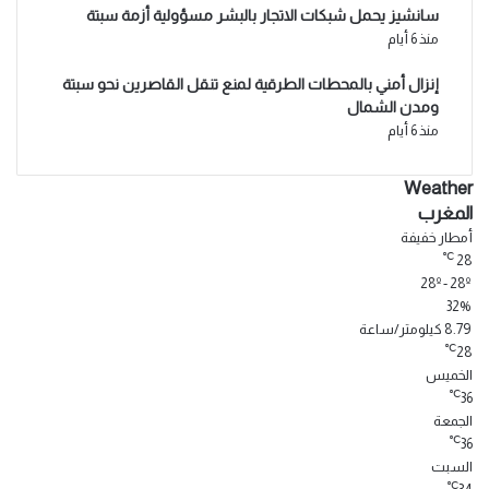
سانشيز يحمل شبكات الاتجار بالبشر مسؤولية أزمة سبتة
منذ 6 أيام
إنزال أمني بالمحطات الطرقية لمنع تنقل القاصرين نحو سبتة
ومدن الشمال
منذ 6 أيام
Weather
المغرب
أمطار خفيفة
℃
28
28º - 28º
32%
8.79 كيلومتر/ساعة
℃
28
الخميس
℃
36
الجمعة
℃
36
السبت
℃