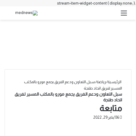
.stream-item-widget-content { display:none; }
القائمة
بحث 
الرئيسية
/
رياضة
/
سبل التعاون ودعم الفريق يجمع مورو بالمكتب
المسير لفريق اتحاد طنجة
سبل التعاون ودعم الفريق يجمع مورو بالمكتب المسير لفريق
اتحاد طنجة
متابعة
136
يناير 29, 2022