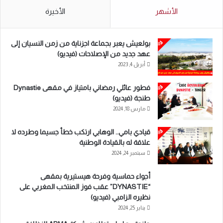
الأشهر
الأخيرة
بولعيش يعبر بجماعة اجزناية من زمن النسيان إلى
عهد جديد من الإصلاحات (فيديو)
أبريل 4, 2023
فطور عائلي رمضاني بامتياز في مقهى Dynastie
طنجة (فيديو)
مارس 18, 2024
قيادي بامي.. الوهابي ارتكب خطأ جسيما وطرده لا
علاقة له بالقيادة الوطنية
سبتمبر 24, 2024
أجواء حماسية وفرحة هيستيرية بمقهى
“DYNASTIE” عقب فوز المنتخب المغربي على
نظيره الزامبي (فيديو)
يناير 25, 2024