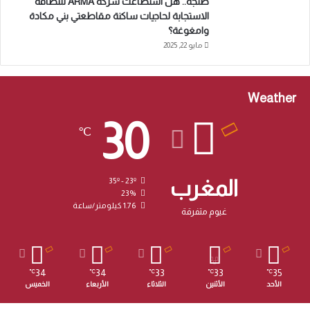
طنجة.. هل استطاعت شركة ARMA للنظافة
الاستجابة لحاجيات ساكنة مقاطعتي بني مكادة
وامغوغة؟
مايو 22, 2025
Weather
30
℃
المغرب
35º - 23º
23%
1.76 كيلومتر/ساعة
غيوم متفرقة
34
34
33
33
35
℃
℃
℃
℃
℃
الأحد
الأثنين
الثلاثاء
الأربعاء
الخميس