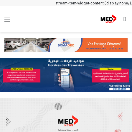
.stream-item-widget-content { display:none; }
بحث عن
الق