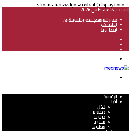
.stream-item-widget-content { display:none; }
السبت, 8 أغسطس 2026
مدير الموقع : نصرو العبدلاوي
إعلاناتكم
إتصل بنا
فيسبوك
‫YouTube
انستقرام
القائمة
بحث
عن
الرئيسية
أخبار
الكل
جهوية
دوليـة
محليـة
وطنيـة