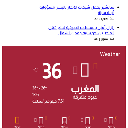
سانشيز يحمل شبكات الاتجار بالبشر مسؤولية
أزمة سبتة
منذ أسبوع واحد
إنزال أمني بالمحطات الطرقية لمنع تنقل
القاصرين نحو سبتة ومدن الشمال
منذ أسبوع واحد
Weather
36
℃
المغرب
36º - 26º
13%
غيوم متفرقة
7.51 كيلومتر/ساعة
℃
℃
℃
℃
℃