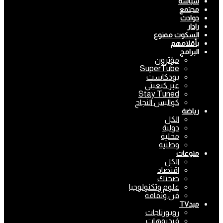
سياسة
مجتمع
حوادث
رادار
السكوت ممنوع
بأقلامهم
البرامج
مؤثرون
SuperTube
بودكاست
عبر كبغيتي
Stay Tuned
كواليس النجاح
رياضة
الكل
دولية
محلية
وطنية
منوعات
الكل
اقتصاد
صحتك
علوم وتكنولوجيا
فن وثقافة
ميدTV
روبورتاجات
فيديوهات