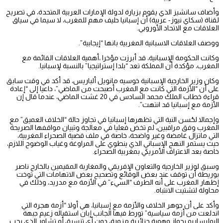
وأضاف سانشيز الذي يقوم بزيارة لدولة الإمارات العربية المتحدة، في تصريح
لقناة (سكاي نيوز- عربية) أن إسبانيا حليف مهم للمغرب، لا سيما في سياق
العلاقات مع الاتحاد الأوروبي.
ووصف العلاقات الاسبانية المغربية بانها “إيجابية”.
وكانت الحكومة الإسبانية، قد أبرزت مؤخرا ،أهمية العلاقات القائمة مع
المغرب، مؤكدة أن المملكة تعد “بلدا إستراتيجيا” بالنسبة لإسبانيا.
وكان وزير الخارجية الإسبانية خوسيه مانويل ألباريس، قد أكد في وقت سابق
على أن “الأزمة التي كانت مع المغرب أصبحت من الماضي”، داعيا إلى “إعادة
قراءة خطاب الملك محمد السادس في 20 غشت الماضي، عندما قال إن
الأزمة مع إسبانيا قد انتهت”.
وإجمالا لحُسن النية التي تظهرها إسبانيا في تجاوز حالة “الخلاف العميق” مع
المغرب وفق مراقبين، لم تخض فعليا في معالجة وتبيان مواقفها الصريحة
التي ماتزال غامضة وغير واضحة، خاصة في ملف قضية الصحراء المغربية،
حيث يستمر النهج الإسباني الذي ينطوي على المراوغة وغياب الوضوح اللازم،
خاصة بعد الاعتراف الأمريكي بمغربية الصحراء.
وسبق لوزير الخارجية والتعاون الإفريقي والمغاربة المقيمين بالخارج ناصر
بوريطة أن توقف عند بعض الوقائع وتصحيح بعض الاتهامات التي توخت
إظهار المغرب على أنه الطرف “السيء” في الأزمة مع مدريد، وذلك في
محاولة لتشتيت الانتباه.
وأكد على أن جوهر الخلاف والأزمة مع إسبانيا، هي أولا “أزمة هجرة التي
اندلعت من أزمة سياسية” تورط فيها الجانب إبان استقباله زعيم جبهة
البوليساريو بجواز وهوية جزائرية مزورة، دون أي تنسيق أو تشاور الذي يجب