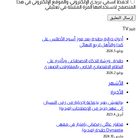
احفظ اسمي، بريدي الإلكتروني، والموقع الإلكتروني في هذا
المتصفح لاستخدامها المرة المقبلة في تعليقي.
ميدTV
أجواء خيالية بطنجة بعد فوز أسود الأطلس على
كندا والتأهل لربع النهائي
يوليو 5, 2026
طنجة.. ورشة للذكاء الاصطناعى وتأثيره على
النظام الاقتصادي الخاص بالمقاولات الصغرى
يوليو 2, 2026
الأشهر
الأخيرة
بولعيش يعبر بجماعة اجزناية من زمن النسيان
إلى عهد جديد من الإصلاحات (فيديو)
أبريل 4, 2023
فطور عائلي رمضاني بامتياز في مقهى
Dynastie طنجة (فيديو)
مارس 18, 2024