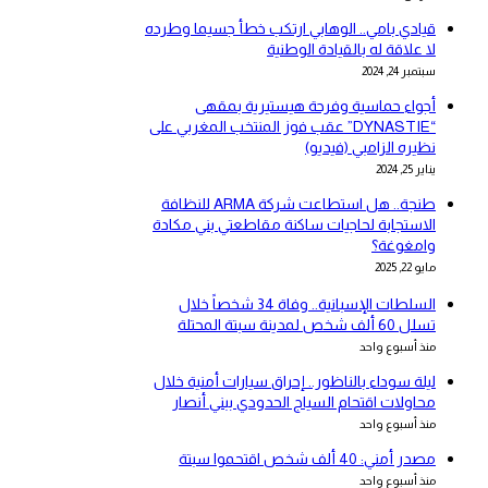
قيادي بامي.. الوهابي ارتكب خطأ جسيما وطرده
لا علاقة له بالقيادة الوطنية
سبتمبر 24, 2024
أجواء حماسية وفرحة هيستيرية بمقهى
“DYNASTIE” عقب فوز المنتخب المغربي على
نظيره الزامبي (فيديو)
يناير 25, 2024
طنجة.. هل استطاعت شركة ARMA للنظافة
الاستجابة لحاجيات ساكنة مقاطعتي بني مكادة
وامغوغة؟
مايو 22, 2025
السلطات الإسبانية.. وفاة 34 شخصاً خلال
تسلل 60 ألف شخص لمدينة سبتة المحتلة
منذ أسبوع واحد
ليلة سوداء بالناظور.. إحراق سيارات أمنية خلال
محاولات اقتحام السياج الحدودي ببني أنصار
منذ أسبوع واحد
مصدر أمني: 40 ألف شخص اقتحموا سبتة
منذ أسبوع واحد