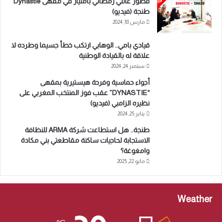
فطور عائلي رمضاني بامتياز في مقهى Dynastie
طنجة (فيديو)
مارس 18, 2024
قيادي بامي.. الوهابي ارتكب خطأ جسيما وطرده لا
علاقة له بالقيادة الوطنية
سبتمبر 24, 2024
أجواء حماسية وفرحة هيستيرية بمقهى
“DYNASTIE” عقب فوز المنتخب المغربي على
نظيره الزامبي (فيديو)
يناير 25, 2024
طنجة.. هل استطاعت شركة ARMA للنظافة
الاستجابة لحاجيات ساكنة مقاطعتي بني مكادة
وامغوغة؟
مايو 22, 2025
Weather