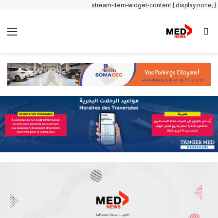
.stream-item-widget-content { display:none; }
بحث عن
الق