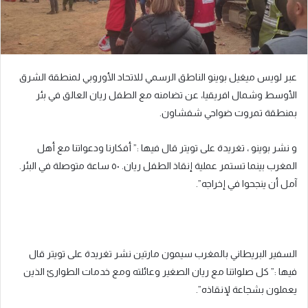
عبر لويس ميغيل بوينو الناطق الرسمي للاتحاد الأوروبي لمنطقة الشرق
الأوسط وشمال افريقيا، عن تضامنه مع الطفل ريان العالق في بئر
بمنطقة تمروت ضواحي شفشاون.
و نشر بوينو ، تغريدة على تويتر قال فيها :” أفكارنا ودعواتنا مع أهل
المغرب بينما تستمر عملية إنقاذ الطفل ريان. ٥٠ ساعة متوصلة في البئر.
آمل أن ينجحوا في إخراجه”.
السفير البريطاني بالمغرب سيمون مارتين نشر تغريدة على تويتر قال
فيها :” كل صلواتنا مع ريان الصغير وعائلته ومع خدمات الطوارئ الذين
يعملون بشجاعة لإنقاذه”.