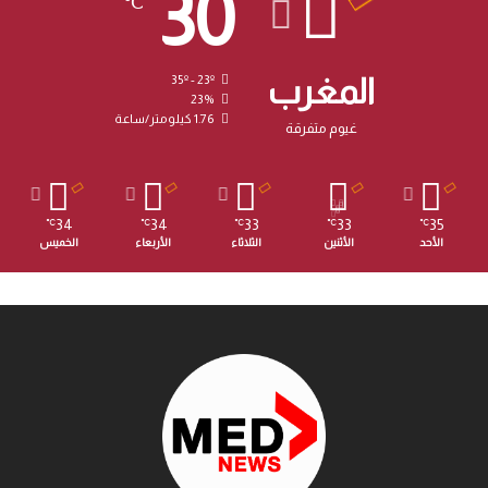
30
℃
المغرب
35º - 23º
23%
1.76 كيلومتر/ساعة
غيوم متفرقة
34
34
33
33
35
℃
℃
℃
℃
℃
الأحد
الأثنين
الثلاثاء
الأربعاء
الخميس