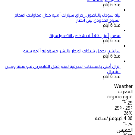
منذ 6 أيام
ليلة سوداء بالناظور.. إحراق سيارات أمنية خلال محاولات اقتحام
السياج الحدودي ببني أنصار
منذ 6 أيام
مصدر أمني: 40 ألف شخص اقتحموا سبتة
منذ 6 أيام
سانشيز يحمل شبكات الاتجار بالبشر مسؤولية أزمة سبتة
منذ 6 أيام
إنزال أمني بالمحطات الطرقية لمنع تنقل القاصرين نحو سبتة ومدن
الشمال
منذ 6 أيام
Weather
المغرب
غيوم متفرقة
℃
29
29º - 29º
26%
4.38 كيلومتر/ساعة
℃
29
الخميس
℃