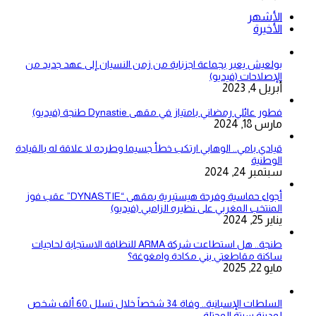
الأشهر
الأخيرة
بولعيش يعبر بجماعة اجزناية من زمن النسيان إلى عهد جديد من
الإصلاحات (فيديو)
أبريل 4, 2023
فطور عائلي رمضاني بامتياز في مقهى Dynastie طنجة (فيديو)
مارس 18, 2024
قيادي بامي.. الوهابي ارتكب خطأ جسيما وطرده لا علاقة له بالقيادة
الوطنية
سبتمبر 24, 2024
أجواء حماسية وفرحة هيستيرية بمقهى “DYNASTIE” عقب فوز
المنتخب المغربي على نظيره الزامبي (فيديو)
يناير 25, 2024
طنجة.. هل استطاعت شركة ARMA للنظافة الاستجابة لحاجيات
ساكنة مقاطعتي بني مكادة وامغوغة؟
مايو 22, 2025
السلطات الإسبانية.. وفاة 34 شخصاً خلال تسلل 60 ألف شخص
لمدينة سبتة المحتلة