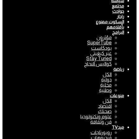
سياسة
مجتمع
حوادث
رادار
السكوت ممنوع
بأقلامهم
البرامج
مؤثرون
SuperTube
بودكاست
عبر كبغيتي
Stay Tuned
كواليس النجاح
رياضة
الكل
دولية
محلية
وطنية
منوعات
الكل
اقتصاد
صحتك
علوم وتكنولوجيا
فن وثقافة
ميدTV
روبورتاجات
فيديوهات