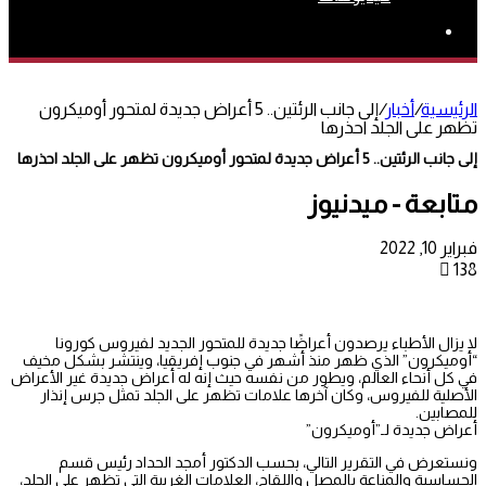
بحث
عن
الرئيسية
/
أخبار
/
إلى جانب الرئتين.. 5 أعراض جديدة لمتحور أوميكرون
تظهر على الجلد احذرها
إلى جانب الرئتين.. 5 أعراض جديدة لمتحور أوميكرون تظهر على الجلد احذرها
متابعة - ميدنيوز
فبراير 10, 2022
138
لا يزال الأطباء يرصدون أعراضًا جديدة للمتحور الجديد لفيروس كورونا
“أوميكرون” الذي ظهر منذ أشهر في جنوب إفريقيا، وينتشر بشكل مخيف
في كل أنحاء العالم، ويطور من نفسه حيث إنه له أعراض جديدة غير الأعراض
الأصلية للفيروس، وكان آخرها علامات تظهر على الجلد تمثل جرس إنذار
للمصابين.
أعراض جديدة لـ”أوميكرون”
ونستعرض في التقرير التالي، بحسب الدكتور أمجد الحداد رئيس قسم
الحساسية والمناعة بالمصل واللقاح، العلامات الغربية التي تظهر على الجلد،