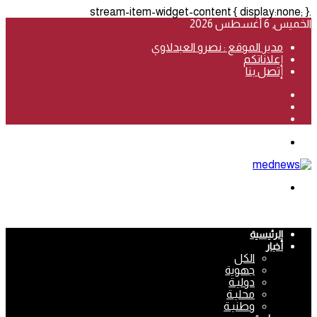
.stream-item-widget-content { display:none; }
الخميس, 6 أغسطس 2026
مدير الموقع : نصرو العبدلاوي
إعلاناتكم
إتصل بنا
فيسبوك
‫YouTube
انستقرام
القائمة
بحث
عن
الرئيسية
أخبار
الكل
جهوية
دوليـة
محليـة
وطنيـة