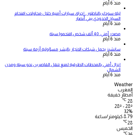
منذ 6 أيام
ليلة سوداء بالناظور.. إحراق سيارات أمنية خلال محاولات اقتحام
السياج الحدودي ببني أنصار
منذ 6 أيام
مصدر أمني: 40 ألف شخص اقتحموا سبتة
منذ 6 أيام
سانشيز يحمل شبكات الاتجار بالبشر مسؤولية أزمة سبتة
منذ 6 أيام
إنزال أمني بالمحطات الطرقية لمنع تنقل القاصرين نحو سبتة ومدن
الشمال
منذ 6 أيام
Weather
المغرب
أمطار خفيفة
℃
28
28º - 28º
32%
8.79 كيلومتر/ساعة
℃
28
الخميس
℃
36