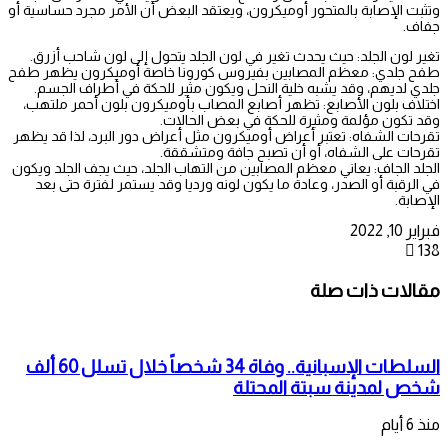
وتثبت الإصابة بالمتحور أوميكرون، ويعتقد البعض أن الأمر مجرد حساسية أو
جفاف.
تغير لون الجلد: حيث يحدث تغير في لون الجلد يتحول إلى لون شاحب أزرق.
طفح جلدي: معظم المصابين بفيروس كورونا خاصة أوميكرون يظهر طفح
جلدي لديهم، وقد يشبه خلية النحل ويكون مثير للحكة في أطراف الجسم.
اختلاف بلون الأصابع: تظهر أصابع المصاب بأوميكرون بلون أحمر ملتهب،
وقد تكون مؤلمة ومثيرة للحكة في بعض الحالات.
تقرحات الشفاه: تعتبر أعراض أوميكرون مثل أعراض دور البرد، لذا قد يظهر
تقرحات على الشفاه، أو أن تصبح جافة ومتشققة.
الجلد الجاف: يعاني معظم المصابين من التهاب الجلد، حيث يجف الجلد ويكون
في الرقبة أو الصدر، وعادة ما يكون لونه ورديا وقد يستمر لفترة حتى بعد
الإصابة.
فبراير 10, 2022
138
مقالات ذات صلة
السلطات الإسبانية.. وفاة 34 شخصاً خلال تسلل 60 ألف
شخص لمدينة سبتة المحتلة
منذ 6 أيام