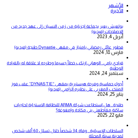
الأشهر
الأخيرة
بولعيش يعبر بجماعة اجزناية من زمن النسيان إلى عهد جديد من
الإصلاحات (فيديو)
أبريل 4, 2023
فطور عائلي رمضاني بامتياز في مقهى Dynastie طنجة (فيديو)
مارس 18, 2024
قيادي بامي.. الوهابي ارتكب خطأ جسيما وطرده لا علاقة له بالقيادة
الوطنية
سبتمبر 24, 2024
أجواء حماسية وفرحة هيستيرية بمقهى “DYNASTIE” عقب فوز
المنتخب المغربي على نظيره الزامبي (فيديو)
يناير 25, 2024
طنجة.. هل استطاعت شركة ARMA للنظافة الاستجابة لحاجيات
ساكنة مقاطعتي بني مكادة وامغوغة؟
مايو 22, 2025
السلطات الإسبانية.. وفاة 34 شخصاً خلال تسلل 60 ألف شخص
لمدينة سبتة المحتلة