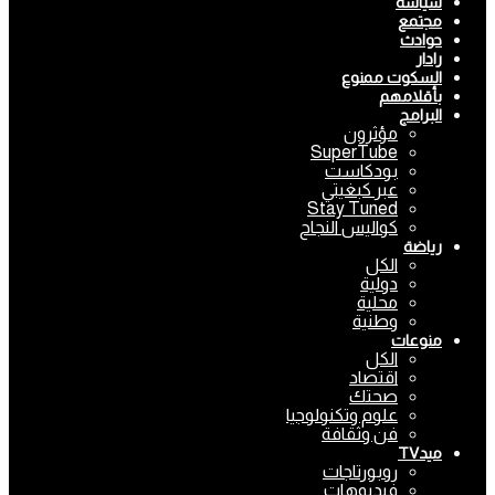
سياسة
مجتمع
حوادث
رادار
السكوت ممنوع
بأقلامهم
البرامج
مؤثرون
SuperTube
بودكاست
عبر كبغيتي
Stay Tuned
كواليس النجاح
رياضة
الكل
دولية
محلية
وطنية
منوعات
الكل
اقتصاد
صحتك
علوم وتكنولوجيا
فن وثقافة
ميدTV
روبورتاجات
فيديوهات