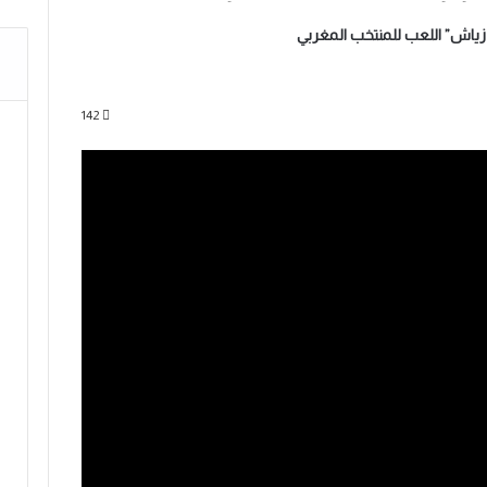
“زياش” اللعب للمنتخب المغربي
142