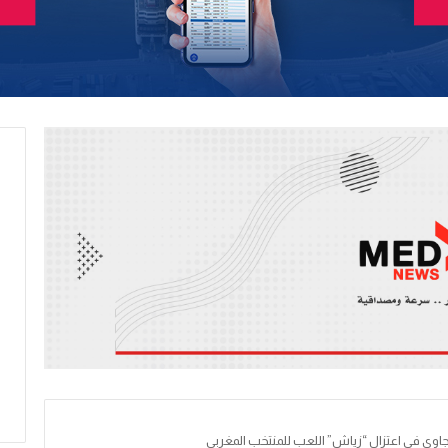
نجاوي في اعتزال “زياش” اللعب للمنتخب المغربي