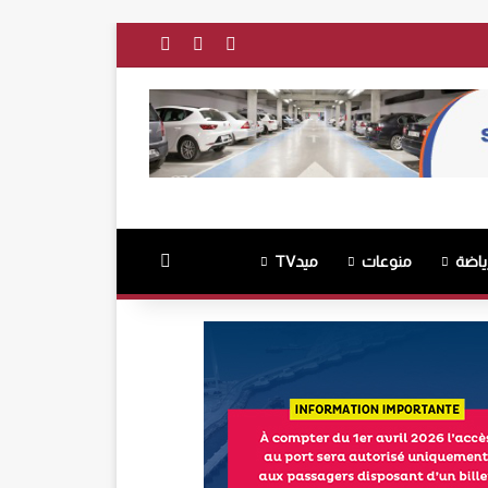
فيسبوك
‫YouTube
انستقرام
بحث عن
ياضة
منوعات
ميدTV