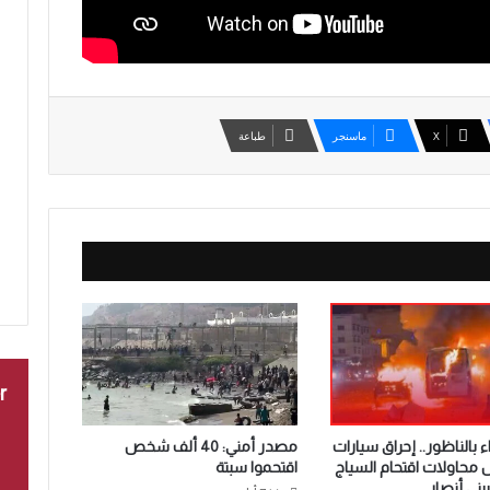
‫X
ماسنجر
طباعة
r
 بالناظور.. إحراق سيارات
مصدر أمني: 40 ألف شخص
ل محاولات اقتحام السياج
اقتحموا سبتة
بني أنصار