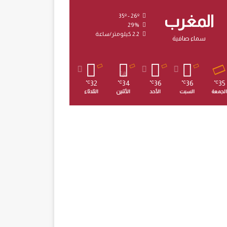
المغرب
35º - 26º
29%
2.2 كيلومتر/ساعة
سماء صافية
32
34
36
36
35
℃
℃
℃
℃
℃
الجمعة
السبت
الأحد
الأثنين
الثلاثاء