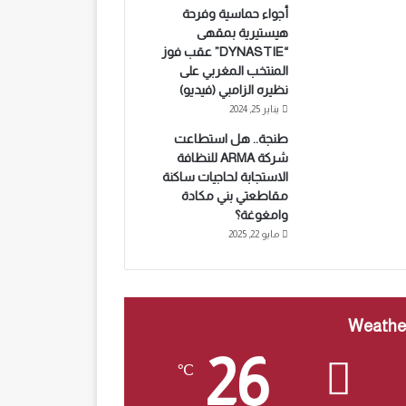
أجواء حماسية وفرحة
هيستيرية بمقهى
“DYNASTIE” عقب فوز
المنتخب المغربي على
نظيره الزامبي (فيديو)
يناير 25, 2024
طنجة.. هل استطاعت
شركة ARMA للنظافة
الاستجابة لحاجيات ساكنة
مقاطعتي بني مكادة
وامغوغة؟
مايو 22, 2025
Weathe
26
℃