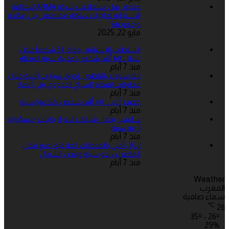
طنجة.. هل استطاعت شركة ARMA للنظافة
الاستجابة لحاجيات ساكنة مقاطعتي بني مكادة
وامغوغة؟
مايو 22, 2025
السلطات الإسبانية.. وفاة 34 شخصاً خلال
تسلل 60 ألف شخص لمدينة سبتة المحتلة
منذ 7 أيام
ليلة سوداء بالناظور.. إحراق سيارات أمنية خلال
محاولات اقتحام السياج الحدودي ببني أنصار
منذ 7 أيام
مصدر أمني: 40 ألف شخص اقتحموا سبتة
منذ 7 أيام
سانشيز يحمل شبكات الاتجار بالبشر مسؤولية
أزمة سبتة
منذ 7 أيام
إنزال أمني بالمحطات الطرقية لمنع تنقل
القاصرين نحو سبتة ومدن الشمال
منذ 7 أيام
Weather
المغرب
سماء صافية
℃
26
35º - 26º
29%