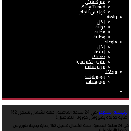
عبر كبغيتي
Stay Tuned
كواليس النجاح
رياضة
الكل
دولية
محلية
وطنية
منوعات
الكل
اقتصاد
صحتك
علوم وتكنولوجيا
فن وثقافة
ميدTV
روبورتاجات
فيديوهات
بحث
عن
الرئيسية
/
سلايدر
/
في 24 ساعة الماضية.. جهة الشمال تسجل 162
إصابة جديدة بفيروس كورونا (التفاصيل)
في 24 ساعة الماضية.. جهة الشمال تسجل 162 إصابة جديدة بفيروس
كورونا (التفاصيل)