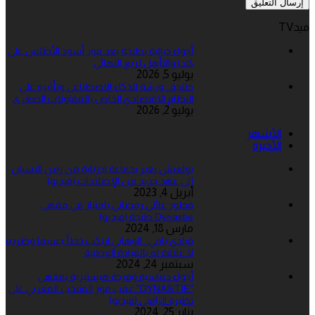
ميدTV
أجواء خيالية بطنجة بعد فوز أسود الأطلس على
كندا والتأهل لربع النهائي
يوليو 5, 2026
طنجة.. ورشة للذكاء الاصطناعى وتأثيره على
النظام الاقتصادي الخاص بالمقاولات الصغرى
يوليو 2, 2026
الأشهر
الأخيرة
بولعيش يعبر بجماعة اجزناية من زمن النسيان
إلى عهد جديد من الإصلاحات (فيديو)
أبريل 4, 2023
فطور عائلي رمضاني بامتياز في مقهى
Dynastie طنجة (فيديو)
مارس 18, 2024
قيادي بامي.. الوهابي ارتكب خطأ جسيما وطرده
لا علاقة له بالقيادة الوطنية
سبتمبر 24, 2024
أجواء حماسية وفرحة هيستيرية بمقهى
“DYNASTIE” عقب فوز المنتخب المغربي على
نظيره الزامبي (فيديو)
يناير 25, 2024