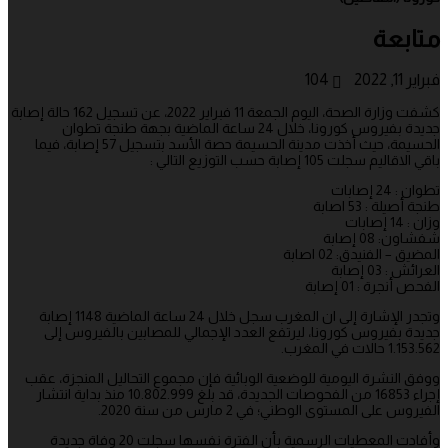
متابعة
فبراير 11, 2022
104
كشفت وزارة الصحة، اليوم الجمعة 11 فبراير 2022، عن تسجيل 162 حالة إصابة
جديدة بفيروس كورونا، خلال 24 ساعة الماضية بجهة طنجة تطوان
الحسيمة، حيث أخذت مدينة الحسيمة حصة الأسد بتسجيل 57 إصابة، فيما
باقي الاقاليم سجلت 105 إصابة حسب التوزيع التالي :
تطوان : 24 إصابات
طنجة أصيلة : 53 اصابة
وزان : 14 إصابات
شفشاون: 08 إصابة
المضيق – الفنيدق: 02 اصابة
العرائش : 03 إصابة
الفحص أنجرة : 01 إصابة
وتجدر الإشارة إلى ان المغرب سجل خلال 24 ساعة الماضية 1148 إصابة
جديدة بفيروس كورونا، ليرتفع العدد الإجمالي للمصابين بالفيروس إلى
1.153.562 حالات في المغرب.
ووفق النشرة اليومية للوضعية الوبائية فإن مجموع التحاليل المنجزة، عقب
إجراء 16853 من الفحوصات الجديدة، قد بلغ 10.802.999 منذ بداية انتشار
الفيروس على المستوى الوطني؛ في 2 مارس من سنة 2020.
وأفادت المعطيات الرسمية بأن الفترة نفسها سجلت 20 وفاة جديدة