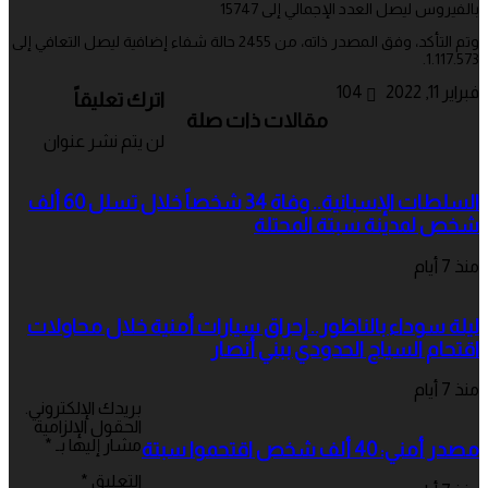
بالفيروس ليصل العدد الإجمالي إلى 15747
وتم التأكد، وفق المصدر ذاته، من 2455 حالة شفاء إضافية ليصل التعافي إلى
1.117.573.
فبراير 11, 2022
104
اترك تعليقاً
مقالات ذات صلة
لن يتم نشر عنوان
السلطات الإسبانية.. وفاة 34 شخصاً خلال تسلل 60 ألف
شخص لمدينة سبتة المحتلة
منذ 7 أيام
ليلة سوداء بالناظور.. إحراق سيارات أمنية خلال محاولات
اقتحام السياج الحدودي ببني أنصار
منذ 7 أيام
بريدك الإلكتروني.
الحقول الإلزامية
مشار إليها بـ
*
مصدر أمني: 40 ألف شخص اقتحموا سبتة
التعليق
*