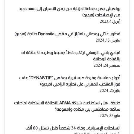
بولعيش يعبر بجماعة اجزناية من زمن النسيان إلى عهد جديد
من الإصلاحات (فيديو)
أبريل 4, 2023
فطور عائلي رمضاني بامتياز في مقهى Dynastie طنجة (فيديو)
مارس 18, 2024
قيادي بامي.. الوهابي ارتكب خطأ جسيما وطرده لا علاقة له
بالقيادة الوطنية
سبتمبر 24, 2024
أجواء حماسية وفرحة هيستيرية بمقهى “DYNASTIE” عقب
فوز المنتخب المغربي على نظيره الزامبي (فيديو)
يناير 25, 2024
طنجة.. هل استطاعت شركة ARMA للنظافة الاستجابة لحاجيات
ساكنة مقاطعتي بني مكادة وامغوغة؟
مايو 22, 2025
السلطات الإسبانية.. وفاة 34 شخصاً خلال تسلل 60 ألف