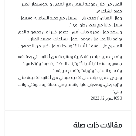
الفني من خلال عودته للعمل مع المغني والموسيقار الكبير
حميد الشاعري.
وقال الفنان: “رجعت تاني أشتغل مع حميد الشاعري وبنعمل
شغل حاليا مع بعض حلو أوي”.
وشهد حفل عمرو دياب أمس حضورا كبيرا من جمهوره الذي
توافد بالآلاف قبل موعد الحفل بساعات، وصعد الفنان
للمسرح على أغنية “يا أنا يا لأ” وسط تفاعل كبير من الجمهور.
وقدم عمرو دياب باقة كبيرة ومتنوعة من أغانيه التي يعشقها
جمهوره، منها “يا أنا يا لأ” و”إنت الحظ”، و”بحبه” و”يتعلموا”
و”ده لو اتساب” و”وياه” و”قدام مرايتها”.
وحرص عمرو دياب على تقديم ميدلي من أغانيه القديمة مثل
و”إيه يعني، وصعبان عليا، ونندم، وهي عاملة إيه دلوقتي، وانت
ياللي”.
105
فبراير 12, 2022
مقالات ذات صلة