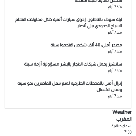
شخص لمدينة سبتة المحتلة
منذ 7 أيام
ليلة سوداء بالناظور.. إحراق سيارات أمنية خلال محاولات اقتحام
السياج الحدودي ببني أنصار
منذ 7 أيام
مصدر أمني: 40 ألف شخص اقتحموا سبتة
منذ 7 أيام
سانشيز يحمل شبكات الاتجار بالبشر مسؤولية أزمة سبتة
منذ 7 أيام
إنزال أمني بالمحطات الطرقية لمنع تنقل القاصرين نحو سبتة
ومدن الشمال
منذ 7 أيام
Weather
المغرب
سماء صافية
℃
30