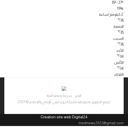
35º - 27º
19%
2 كيلومتر/ساعة
℃
35
الجمعة
℃
35
السبت
℃
35
الأحد
℃
34
الأثنين
℃
34
الثلاثاء
الخبر .. سرعة ومصداقية
جميع الحقوق محفوظة لشركة روئ تيفي للإنتاج والإعلام © 2021
Creation site web Digital24
mednews2022@gmail.com