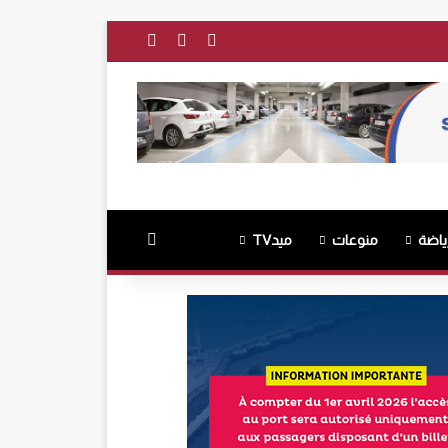
فيسبوك
‫YouTube
انستقرام
بحث عن
ياضة
منوعات
ميدTV