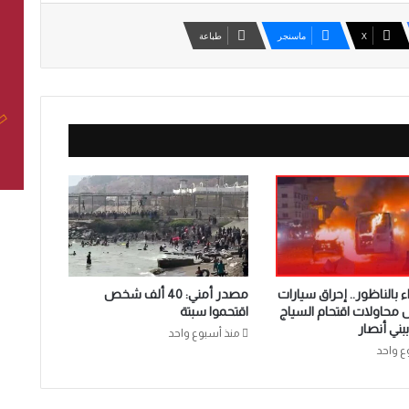
‫X
ماسنجر
طباعة
 بالناظور.. إحراق سيارات
مصدر أمني: 40 ألف شخص
ل محاولات اقتحام السياج
اقتحموا سبتة
بني أنصار
منذ أسبوع واحد
ع واحد