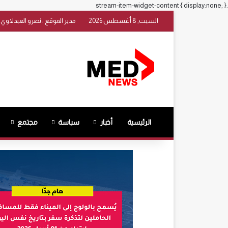
.stream-item-widget-content { display:none; }
السبت, 8 أغسطس 2026
مدير الموقع : نصرو العبدلاوي
الرئيسية
أخبار
سياسة
مجتمع