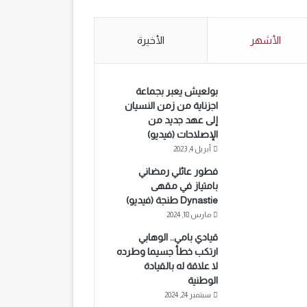
الأشهر
الأخيرة
بولعيش يعبر بجماعة
اجزناية من زمن النسيان
إلى عهد جديد من
الإصلاحات (فيديو)
أبريل 4, 2023
فطور عائلي رمضاني
بامتياز في مقهى
Dynastie طنجة (فيديو)
مارس 18, 2024
قيادي بامي.. الوهابي
ارتكب خطأ جسيما وطرده
لا علاقة له بالقيادة
الوطنية
سبتمبر 24, 2024