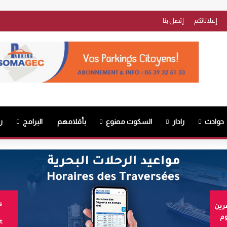
إعلاناتكم
إتصل بنا
حوادث
رادار
السكوت ممنوع
بأقلامهم
البرامج
ر