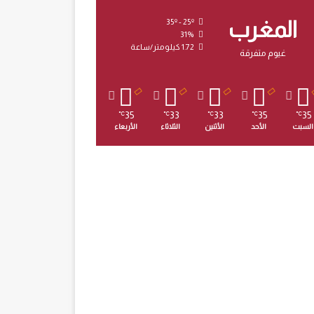
المغرب
35º - 25º
31%
1.72 كيلومتر/ساعة
غيوم متفرقة
35
33
33
35
35
℃
℃
℃
℃
℃
السبت
الأحد
الأثنين
الثلاثاء
الأربعاء