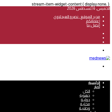
.stream-item-widget-content { display:none; }
الخميس, 6 أغسطس 2026
مدير الموقع : نصرو العبدلاوي
إعلاناتكم
إتصل بنا
فيسبوك
‫YouTube
انستقرام
القائمة
بحث
عن
الرئيسية
أخبار
الكل
جهوية
دوليـة
محليـة
وطنيـة