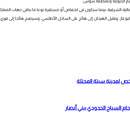
لية-الشرقية، بينما ستكون في انخفاض أو مستقرة نوعا ما بباقي جهات المملكة
وغاز، وقليل الهيجان إلى هائج على الساحل الأطلسي، وسيصبح هائجا إلى قوي اله
حام السياج الحدودي ببني أنصار