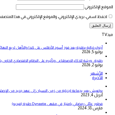
الموقع الإلكتروني
احفظ اسمي، بريدي الإلكتروني، والموقع الإلكتروني في هذا المتصفح
ميدTV
أجواء خيالية بطنجة بعد فوز أسود الأطلس على كندا والتأهل لربع النهائ
يوليو 5, 2026
طنجة.. ورشة للذكاء الاصطناعى وتأثيره على النظام الاقتصادي الخاص 
يوليو 2, 2026
الأشهر
الأخيرة
بولعيش يعبر بجماعة اجزناية من زمن النسيان إلى عهد جديد من الإصلا
أبريل 4, 2023
فطور عائلي رمضاني بامتياز في مقهى Dynastie طنجة (فيديو)
مارس 18, 2024