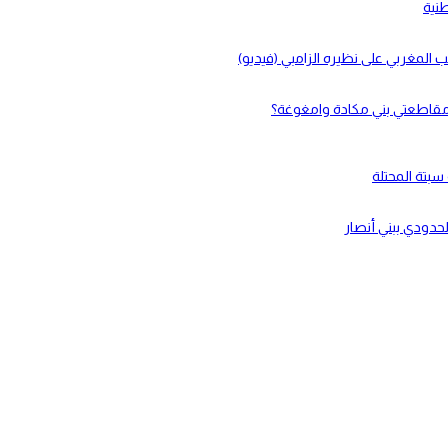
طنية
لحدودي ببني أنصار