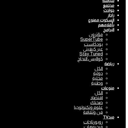
سياسة
مجتمع
حوادث
رادار
السكوت ممنوع
بأقلامهم
البرامج
مؤثرون
SuperTube
بودكاست
عبر كبغيتي
Stay Tuned
كواليس النجاح
رياضة
الكل
دولية
محلية
وطنية
منوعات
الكل
اقتصاد
صحتك
علوم وتكنولوجيا
فن وثقافة
ميدTV
روبورتاجات
فيديوهات