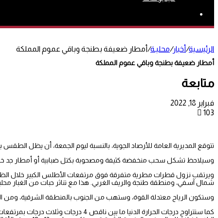
بحث
عن
الرئيسية
/
أخبار
/
محليـة
/
أمطار ضعيفة بطنجة وباقي عموم المملكة
أمطار ضعيفة بطنجة وباقي عموم المملكة
متابعة
فبراير 18, 2022
103
تتوقع المديرية العامة للأرصاد الجوية، بالنسبة ليوم الجمعة، أن يظل الطقس 
وسيلاحظ تشكل سحب منخفضة كثيفة ومصحوبة بكتل ضبابية أو أمطار جد خفيف
ويرتقب نزول قطرات مطرية متفرقة فوق مرتفعات الأطلس الكبير خلال الظهي
شمال آسفي، ومنطقة طنجة والريف الغربي. هذا مع تناثر حبات من الغبار محليا بد
وستكون الرياح معتدلة القوة، وستهب من الجنوب بالمنطقة الشرقية، ومن الش