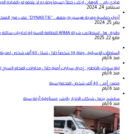
قيادي بامي.. الوهابي ارتكب خطأ جسيما وطرده لا علاقة له بالقيادة الو
سبتمبر 24, 2024
أجواء حماسية وفرحة هيستيرية بمقهى “DYNASTIE” عقب فوز المنتخب المغربي على نظيره الزامبي (فيديو)
يناير 25, 2024
طنجة.. هل استطاعت شركة ARMA للنظافة الاستجابة لحاجيات ساكنة مقاطعتي بني مكادة وامغوغة؟
مايو 22, 2025
السلطات الإسبانية.. وفاة 34 شخصاً خلال تسلل 60 ألف شخص لمدينة سبتة المحتلة
منذ 6 أيام
ليلة سوداء بالناظور.. إحراق سيارات أمنية خلال محاولات اقتحام السياج ا
منذ 6 أيام
مصدر أمني: 40 ألف شخص اقتحموا سبتة
منذ 6 أيام
سانشيز يحمل شبكات الاتجار بالبشر مسؤولية أزمة سبتة
منذ 6 أيام