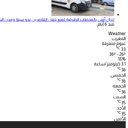
إنزال أمني بالمحطات الطرقية لمنع تنقل القاصرين نحو سبتة ومدن ال
منذ 6 أيام
Weather
المغرب
غيوم متفرقة
℃
33
36º - 26º
18%
3.1 كيلومتر/ساعة
℃
36
الخميس
℃
36
الجمعة
℃
36
السبت
℃
35
الأحد
℃
35
الأثنين