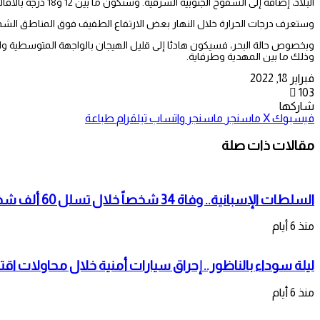
البلاد، إضافة إلى السفوح الجنوبية الشرقية. وستكون ما بين 12 و18 درجة بالأقاليم الجنوبية وبمنطقة سوس.
وستعرف درجات الحرارة خلال النهار بعض الارتفاع الطفيف فوق المناطق الشما
وبخصوص حالة البحر، فسيكون هادئا إلى قليل الهيجان بالواجهة المتوسطية والب
وذلك ما بين المهدية وطرفاية.
فبراير 18, 2022
103
شاركها
فيسبوك
‫X
ماسنجر
ماسنجر
واتساب
تيلقرام
طباعة
مقالات ذات صلة
السلطات الإسبانية.. وفاة 34 شخصاً خلال تسلل 60 ألف شخص لمدينة سبتة المحتلة
منذ 6 أيام
ليلة سوداء بالناظور.. إحراق سيارات أمنية خلال محاولات اقت
منذ 6 أيام