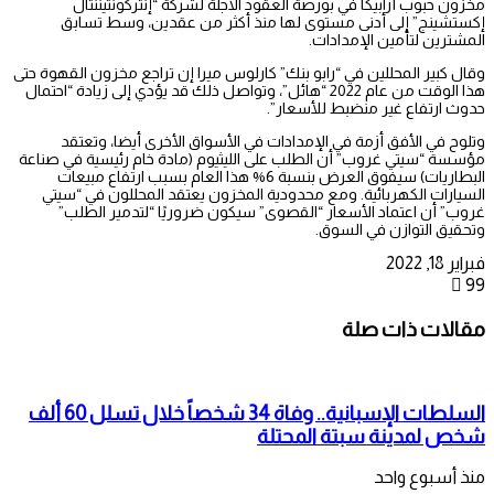
مخزون حبوب أرابيكا في بورصة العقود الآجلة لشركة “إنتركونتيننتال
إكستشينج” إلى أدنى مستوى لها منذ أكثر من عقدين، وسط تسابق
المشترين لتأمين الإمدادات.
وقال كبير المحللين في “رابو بنك” كارلوس ميرا إن تراجع مخزون القهوة حتى
هذا الوقت من عام 2022 “هائل”، وتواصل ذلك قد يؤدي إلى زيادة “احتمال
حدوث ارتفاع غير منضبط للأسعار”.
وتلوح في الأفق أزمة في الإمدادات في الأسواق الأخرى أيضا، وتعتقد
مؤسسة “سيتي غروب” أن الطلب على الليثيوم (مادة خام رئيسية في صناعة
البطاريات) سيفوق العرض بنسبة 6% هذا العام بسبب ارتفاع مبيعات
السيارات الكهربائية. ومع محدودية المخزون يعتقد المحللون في “سيتي
غروب” أن اعتماد الأسعار “القصوى” سيكون ضروريًا “لتدمير الطلب”
وتحقيق التوازن في السوق.
فبراير 18, 2022
99
مقالات ذات صلة
السلطات الإسبانية.. وفاة 34 شخصاً خلال تسلل 60 ألف
شخص لمدينة سبتة المحتلة
منذ أسبوع واحد