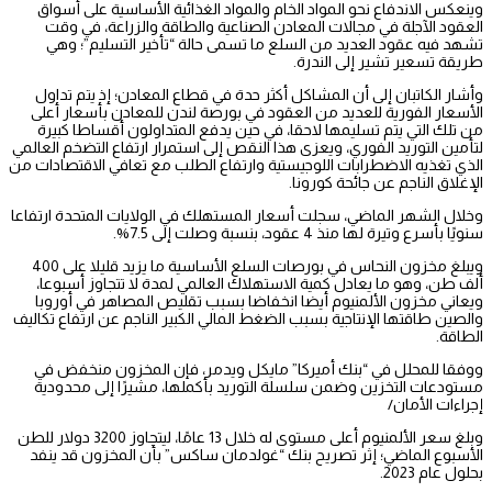
وينعكس الاندفاع نحو المواد الخام والمواد الغذائية الأساسية على أسواق
العقود الآجلة في مجالات المعادن الصناعية والطاقة والزراعة، في وقت
تشهد فيه عقود العديد من السلع ما تسمى حالة “تأخير التسليم”؛ وهي
طريقة تسعير تشير إلى الندرة.
وأشار الكاتبان إلى أن المشاكل أكثر حدة في قطاع المعادن؛ إذ يتم تداول
الأسعار الفورية للعديد من العقود في بورصة لندن للمعادن بأسعار أعلى
من تلك التي يتم تسليمها لاحقا، في حين يدفع المتداولون أقساطا كبيرة
لتأمين التوريد الفوري، ويعزى هذا النقص إلى استمرار ارتفاع التضخم العالمي
الذي تغذيه الاضطرابات اللوجيستية وارتفاع الطلب مع تعافي الاقتصادات من
الإغلاق الناجم عن جائحة كورونا.
وخلال الشهر الماضي، سجلت أسعار المستهلك في الولايات المتحدة ارتفاعا
سنويًا بأسرع وتيرة لها منذ 4 عقود، بنسبة وصلت إلى 7.5%.
ويبلغ مخزون النحاس في بورصات السلع الأساسية ما يزيد قليلا على 400
ألف طن، وهو ما يعادل كمية الاستهلاك العالمي لمدة لا تتجاوز أسبوعا،
ويعاني مخزون الألمنيوم أيضا انخفاضا بسبب تقليص المصاهر في أوروبا
والصين طاقتها الإنتاجية بسبب الضغط المالي الكبير الناجم عن ارتفاع تكاليف
الطاقة.
ووفقا للمحلل في “بنك أميركا” مايكل ويدمر، فإن المخزون منخفض في
مستودعات التخزين وضمن سلسلة التوريد بأكملها، مشيرًا إلى محدودية
إجراءات الأمان/
وبلغ سعر الألمنيوم أعلى مستوى له خلال 13 عامًا، ليتجاوز 3200 دولار للطن
الأسبوع الماضي؛ إثر تصريح بنك “غولدمان ساكس” بأن المخزون قد ينفد
بحلول عام 2023.