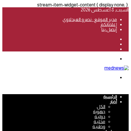
.stream-item-widget-content { display:none; }
السبت, 8 أغسطس 2026
مدير الموقع : نصرو العبدلاوي
إعلاناتكم
إتصل بنا
فيسبوك
‫YouTube
انستقرام
القائمة
بحث
عن
الرئيسية
أخبار
الكل
جهوية
دوليـة
محليـة
وطنيـة