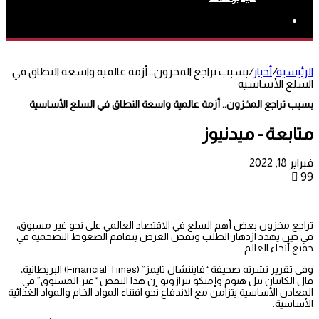
بحث
عن
الرئيسية
/
أخبار
/
بسبب تراجع المخزون.. أزمة عالمية واسعة النطاق في
السلع الأساسية
بسبب تراجع المخزون.. أزمة عالمية واسعة النطاق في السلع الأساسية
متابعة - ميدنيوز
فبراير 18, 2022
99
تراجع مخزون بعض أهم السلع في الاقتصاد العالمي على نحو غير مسبوق،
في حين يهدد ازدهار الطلب ونقص العرض بتفاقم الضغوط التضخمية في
جميع أنحاء العالم.
وفي تقرير نشرته صحيفة “فايننشال تايمز” (Financial Times) البريطانية،
قال الكاتبان نيل هيوم وإميكو تيرازونو إن هذا النقص “غير المسبوق” في
المعادن الأساسية يتزامن مع الاندفاع نحو اقتناء المواد الخام والمواد الغذائية
الأساسية.