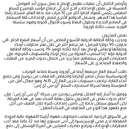
وأوضح الكاتبان أن عمليات تقليص الإنتاج لا تمثل سوى أحد العوامل
المتسببة في نقص الإمدادات، الذي أدى إلى ارتفاع مؤشر بلومبيرغ للسلع
(مقياس رئيسي للمواد الخام) أكثر من 10 مرات منذ بداية العام، مسجلا رقما
قياسيا هذا الشهر، وتشمل الدوافع الأخرى لنقص الإمدادات قلة الاستثمار
في المناجم الجديدة وحقول النفط وسوء الأحوال الجوية وقيود سلسلة
التوريد بسبب جائحة كورونا.
نقص المخزون
وحذرت وكالة الطاقة الدولية الأسبوع الماضي من أن أسعار النفط الخام -التي
تجاوزت 90 دولارا للبرميل- قد ترتفع أكثر في ظل تعثر محاولات أوبك
وحلفائها لإنعاش الإنتاج بعد أزمة جائحة كوفيد-19، وحسب وكالة الطاقة
الدولية فإنه “إذا استمرت الفجوة بين إنتاج أوبك والمستويات المرجوة، فإن
اضطرابات العرض ستتفاقم؛ مما يزيد من احتمال حدوث المزيد من التقلبات
والضغط التصاعدي على الأسعار”.
ظلت أسعار الغاز مرتفعة أيضا في أوروبا، وسط تصاعد التوترات
الجيوسياسية بشأن مصير أوكرانيا وانخفاض التدفقات من روسيا. وفي جميع
أنحاء القارة، تراجعت مستويات تخزين الغاز إلى 35%، وهو معدّل أقل من
المتوسط وفقا لشركة استشارات السلع “آي سي آي إس”.
ووفق ما أشار إليه المحلل توماس رودجرز من شركة “آي سي آي إس”، فإن
“خطر حدوث نقص في المخزون بحلول نهاية الشتاء بعيد في هذه المرحلة،
لكن السوق سيظل بحاجة إلى تأمين إمدادات كبيرة خلال الصيف من أجل
منع ظهور هذا النوع من المخاوف في الشتاء المقبل”.
في الأسواق الزراعية، انخفضت احتياطيات قهوة أرابيكا (القهوة عالية الجودة
المفضلة لدى محبي الإسبريسو) إلى أدنى مستوى لها منذ 22 عاما، فقد أدت
اضطرابات الإمدادات وتراجع صادرات المنتجين في أميركا الوسطى إلى دفع