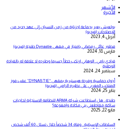
الأشهر
الأخيرة
بولعيش يعبر بجماعة اجزناية من زمن النسيان إلى عهد جديد من
الإصلاحات (فيديو)
أبريل 4, 2023
فطور عائلي رمضاني بامتياز في مقهى Dynastie طنجة (فيديو)
مارس 18, 2024
قيادي بامي.. الوهابي ارتكب خطأ جسيما وطرده لا علاقة له بالقيادة
الوطنية
سبتمبر 24, 2024
أجواء حماسية وفرحة هيستيرية بمقهى “DYNASTIE” عقب فوز
المنتخب المغربي على نظيره الزامبي (فيديو)
يناير 25, 2024
طنجة.. هل استطاعت شركة ARMA للنظافة الاستجابة لحاجيات
ساكنة مقاطعتي بني مكادة وامغوغة؟
مايو 22, 2025
السلطات الإسبانية.. وفاة 34 شخصاً خلال تسلل 60 ألف شخص