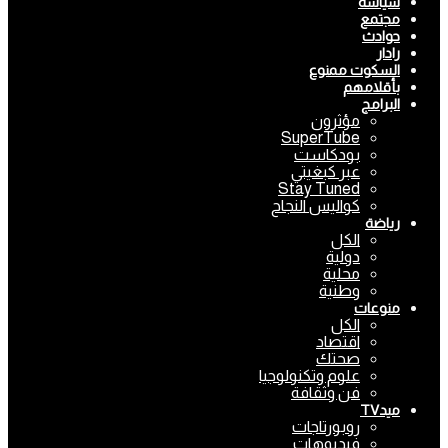
سياسة
مجتمع
حوادث
رادار
السكوت ممنوع
بأقلامهم
البرامج
مؤثرون
SuperTube
بودكاست
عبر كبغيتي
Stay Tuned
كواليس النجاح
رياضة
الكل
دولية
محلية
وطنية
منوعات
الكل
اقتصاد
صحتك
علوم وتكنولوجيا
فن وثقافة
ميدTV
روبورتاجات
فيديوهات