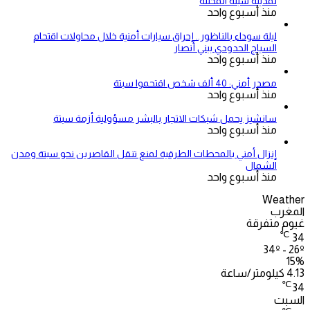
لمدينة سبتة المحتلة
منذ أسبوع واحد
ليلة سوداء بالناظور.. إحراق سيارات أمنية خلال محاولات اقتحام
السياج الحدودي ببني أنصار
منذ أسبوع واحد
مصدر أمني: 40 ألف شخص اقتحموا سبتة
منذ أسبوع واحد
سانشيز يحمل شبكات الاتجار بالبشر مسؤولية أزمة سبتة
منذ أسبوع واحد
إنزال أمني بالمحطات الطرقية لمنع تنقل القاصرين نحو سبتة ومدن
الشمال
منذ أسبوع واحد
Weather
المغرب
غيوم متفرقة
℃
34
34º - 26º
15%
4.13 كيلومتر/ساعة
℃
34
السبت