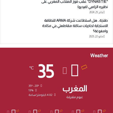
“DYNASTIE” عقب فوز المنتخب المغربي على
نظيره الزامبي (فيديو)
يناير 25, 2024
طنجة.. هل استطاعت شركة ARMA للنظافة
الاستجابة لحاجيات ساكنة مقاطعتي بني مكادة
وامغوغة؟
مايو 22, 2025
Weather
35
℃
المغرب
35º - 28º
13%
4.02 كيلومتر/ساعة
غيوم متفرقة