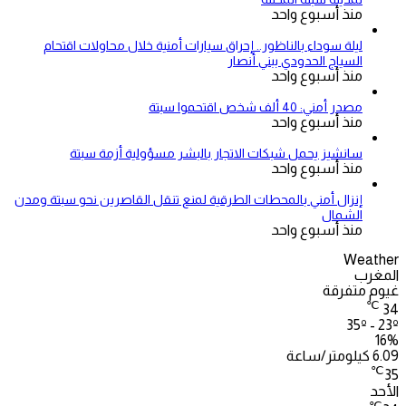
منذ أسبوع واحد
ليلة سوداء بالناظور.. إحراق سيارات أمنية خلال محاولات اقتحام
السياج الحدودي ببني أنصار
منذ أسبوع واحد
مصدر أمني: 40 ألف شخص اقتحموا سبتة
منذ أسبوع واحد
سانشيز يحمل شبكات الاتجار بالبشر مسؤولية أزمة سبتة
منذ أسبوع واحد
إنزال أمني بالمحطات الطرقية لمنع تنقل القاصرين نحو سبتة ومدن
الشمال
منذ أسبوع واحد
Weather
المغرب
غيوم متفرقة
℃
34
35º - 23º
16%
6.09 كيلومتر/ساعة
℃
35
الأحد
℃