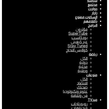
سياسة
مجتمع
حوادث
رادار
السكوت ممنوع
بأقلامهم
البرامج
مؤثرون
SuperTube
بودكاست
عبر كبغيتي
Stay Tuned
كواليس النجاح
رياضة
الكل
دولية
محلية
وطنية
منوعات
الكل
اقتصاد
صحتك
علوم وتكنولوجيا
فن وثقافة
ميدTV
روبورتاجات
فيديوهات