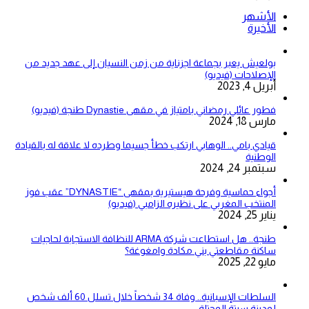
الأشهر
الأخيرة
بولعيش يعبر بجماعة اجزناية من زمن النسيان إلى عهد جديد من
الإصلاحات (فيديو)
أبريل 4, 2023
فطور عائلي رمضاني بامتياز في مقهى Dynastie طنجة (فيديو)
مارس 18, 2024
قيادي بامي.. الوهابي ارتكب خطأ جسيما وطرده لا علاقة له بالقيادة
الوطنية
سبتمبر 24, 2024
أجواء حماسية وفرحة هيستيرية بمقهى “DYNASTIE” عقب فوز
المنتخب المغربي على نظيره الزامبي (فيديو)
يناير 25, 2024
طنجة.. هل استطاعت شركة ARMA للنظافة الاستجابة لحاجيات
ساكنة مقاطعتي بني مكادة وامغوغة؟
مايو 22, 2025
السلطات الإسبانية.. وفاة 34 شخصاً خلال تسلل 60 ألف شخص
لمدينة سبتة المحتلة