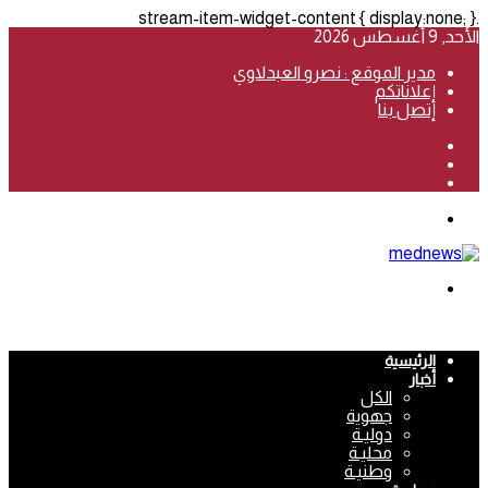
.stream-item-widget-content { display:none; }
الأحد, 9 أغسطس 2026
مدير الموقع : نصرو العبدلاوي
إعلاناتكم
إتصل بنا
فيسبوك
‫YouTube
انستقرام
القائمة
بحث
عن
الرئيسية
أخبار
الكل
جهوية
دوليـة
محليـة
وطنيـة