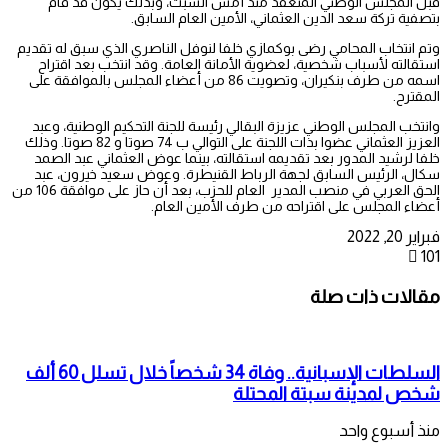
قبل المجلس الوطني المنعقد منذ أمس السبت، وبذلك يكون قد قام
بتصفية تركة سعد الدين العثماني، الأمين العام السابق.
وتم انتخاب المحامي رضى بوكمازي خلفا لنوفل الناصري الذي سبق له تقديم
استقالته لأسباب شخصية، لعضوية الأمانة العامة. وقد انتخب بعد اقتراح
اسمه من طرف بنكيران، وتصويت 86 من أعضاء المجلس بالموافقة على
المقترح.
وانتخب المجلس الوطني عزيزة البقالي رئيسة للجنة التحكيم الوطنية، وعبد
العزيز العثماني عضوا بذات اللجنة على التوالي ب 74 صوتا و 82 صوتا. وذلك
خلفا لرشيد المدور بعد تقديمه استقالته، بينما عوض العثماني عبد الصمد
سكال، الرئيس السابق لجهة الرباط القنيطرة. وعوض سعيد خيرون، عبد
الحق العربي في منصب المدير العام للحزب، بعد أن حاز على موافقة 106 من
أعضاء المجلس على اقتراحه من طرف الأمين العام.
فبراير 20, 2022
101
مقالات ذات صلة
السلطات الإسبانية.. وفاة 34 شخصاً خلال تسلل 60 ألف
شخص لمدينة سبتة المحتلة
منذ أسبوع واحد