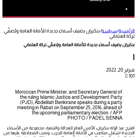
بحث
عن
الرئيسية
/
سياسة
/
بنكيران يضيف أسماء جديدة للأمانة العامة ويُصفّي
تركة العثماني
بنكيران يضيف أسماء جديدة للأمانة العامة ويُصفّي تركة العثماني
l
فبراير 20, 2022
101
Moroccan Prime Minister, and Secretary General of
the ruling Islamic Justice and Development Party
(PJD), Abdelilah Benkirane speaks during a party
meeting in Rabat on September 25, 2016, ahead of
the upcoming parliamentary election. / AFP
PHOTO / FADEL SENNA
اقترح عبد الإله بنكيران، الأمين العام للعدالة والتنمية، مجموعة من الأسماء
الجديدة لشغل مناصب في الأمانة العامة للحزب، وتمت المصادقة عليها من