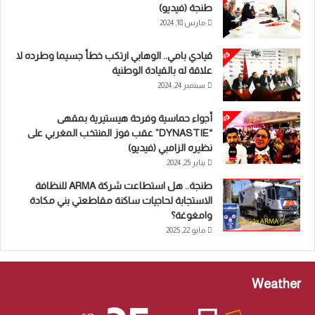
طنجة (فيديو)
مارس 18, 2024
قيادي بامي.. الوهابي ارتكب خطأ جسيما وطرده لا
علاقة له بالقيادة الوطنية
سبتمبر 24, 2024
أجواء حماسية وفرحة هيستيرية بمقهى
“DYNASTIE” عقب فوز المنتخب المغربي على
نظيره الزامبي (فيديو)
يناير 25, 2024
طنجة.. هل استطاعت شركة ARMA للنظافة
الاستجابة لحاجيات ساكنة مقاطعتي بني مكادة
وامغوغة؟
مايو 22, 2025
Weather