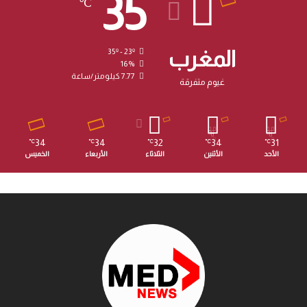
35
℃
المغرب
35º - 23º
16%
7.77 كيلومتر/ساعة
غيوم متفرقة
34
34
32
34
31
℃
℃
℃
℃
℃
الأحد
الأثنين
الثلاثاء
الأربعاء
الخميس