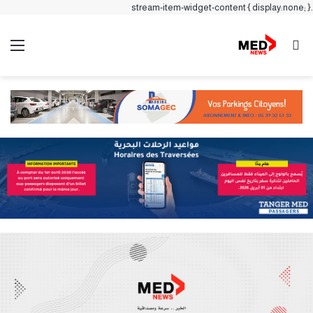
.stream-item-widget-content { display:none; }
بحث عن
الق