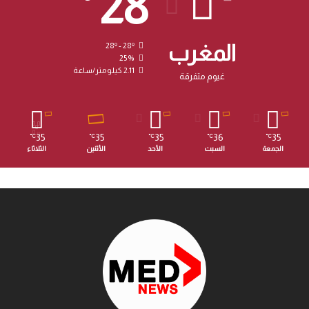
28
المغرب
28º - 28º
25%
2.11 كيلومتر/ساعة
غيوم متفرقة
35
35
35
36
35
℃
℃
℃
℃
℃
الجمعة
السبت
الأحد
الأثنين
الثلاثاء