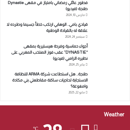
فطور عائلي رمضاني بامتياز في مقهى Dynastie
طنجة (فيديو)
مارس 18, 2024
قيادي بامي.. الوهابي ارتكب خطأ جسيما وطرده لا
علاقة له بالقيادة الوطنية
سبتمبر 24, 2024
أجواء حماسية وفرحة هيستيرية بمقهى
“DYNASTIE” عقب فوز المنتخب المغربي على
نظيره الزامبي (فيديو)
يناير 25, 2024
طنجة.. هل استطاعت شركة ARMA للنظافة
الاستجابة لحاجيات ساكنة مقاطعتي بني مكادة
وامغوغة؟
مايو 22, 2025
Weather
℃