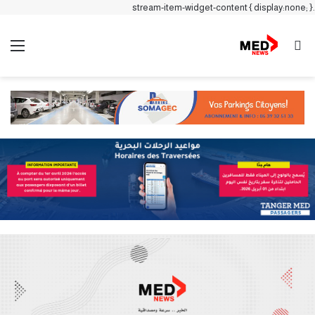
.stream-item-widget-content { display:none; }
بحث عن
الق