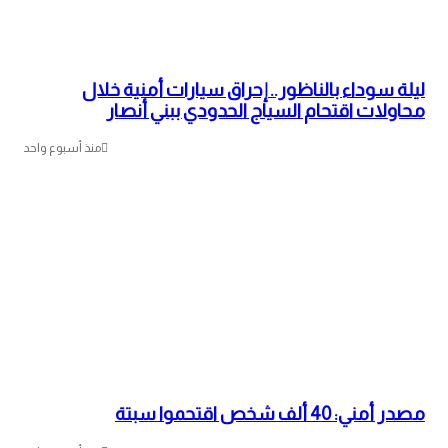
ليلة سوداء بالناظور.. إحراق سيارات أمنية خلال
محاولات اقتحام السياج الحدودي ببني أنصار
منذ أسبوع واحد
مصدر أمني: 40 ألف شخص اقتحموا سبتة