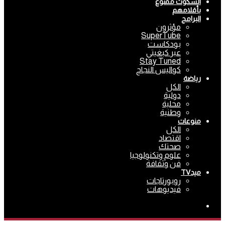
السكوت ممنوع
بأقلامهم
البرامج
مؤثرون
SuperTube
بودكاست
عبر كبغيتي
Stay Tuned
كواليس النجاح
رياضة
الكل
دولية
محلية
وطنية
منوعات
الكل
اقتصاد
صحتك
علوم وتكنولوجيا
فن وثقافة
ميدTV
روبورتاجات
فيديوهات
بحث
عن