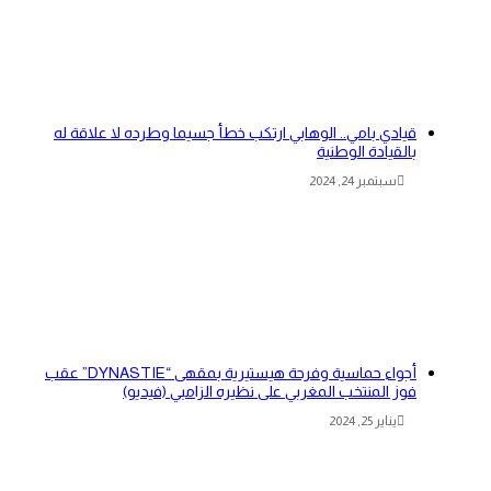
قيادي بامي.. الوهابي ارتكب خطأ جسيما وطرده لا علاقة له
بالقيادة الوطنية
سبتمبر 24, 2024
أجواء حماسية وفرحة هيستيرية بمقهى “DYNASTIE” عقب
فوز المنتخب المغربي على نظيره الزامبي (فيديو)
يناير 25, 2024