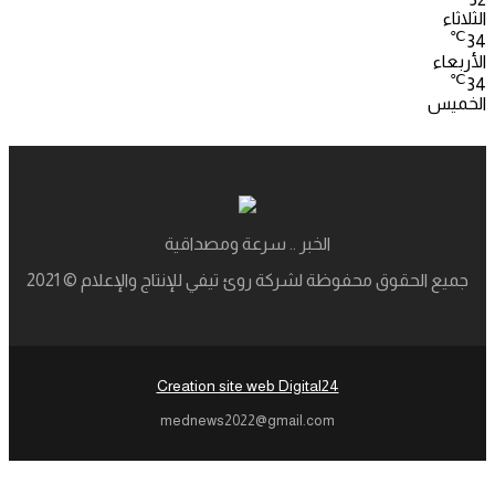
الثلاثاء
℃
34
الأربعاء
℃
34
الخميس
الخبر .. سرعة ومصداقية
جميع الحقوق محفوظة لشركة روئ تيفي للإنتاج والإعلام © 2021
Creation site web Digital24
mednews2022@gmail.com
‫X
ڤايبر
تيلقرام
واتساب
فيسبوك