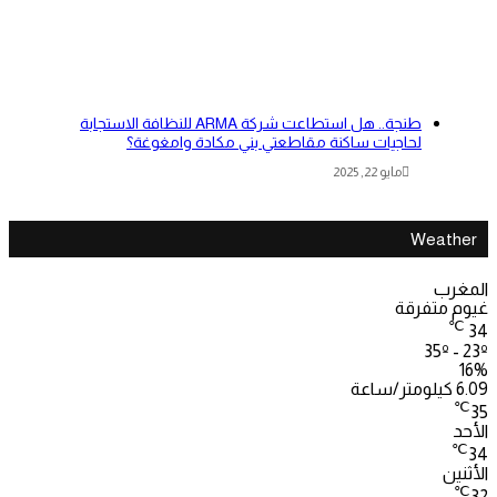
طنجة.. هل استطاعت شركة ARMA للنظافة الاستجابة
لحاجيات ساكنة مقاطعتي بني مكادة وامغوغة؟
مايو 22, 2025
Weather
المغرب
غيوم متفرقة
℃
34
35º - 23º
16%
6.09 كيلومتر/ساعة
℃
35
الأحد
℃
34
الأثنين
℃
32