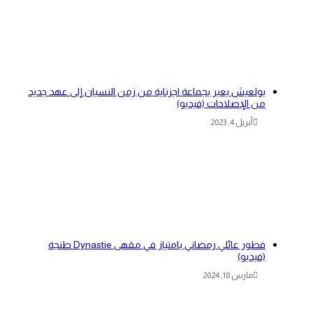
بولعيش يعبر بجماعة اجزناية من زمن النسيان إلى عهد جديد
من الإصلاحات (فيديو)
أبريل 4, 2023
فطور عائلي رمضاني بامتياز في مقهى Dynastie طنجة
(فيديو)
مارس 18, 2024