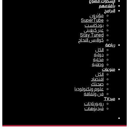
السكوت ممنوع
بأقلامهم
البرامج
مؤثرون
SuperTube
بودكاست
عبر كبغيتي
Stay Tuned
كواليس النجاح
رياضة
الكل
دولية
محلية
وطنية
منوعات
الكل
اقتصاد
صحتك
علوم وتكنولوجيا
فن وثقافة
ميدTV
روبورتاجات
فيديوهات
بحث
عن