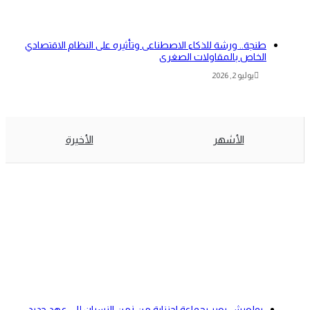
طنجة.. ورشة للذكاء الاصطناعى وتأثيره على النظام الاقتصادي
الخاص بالمقاولات الصغرى
يوليو 2, 2026
الأشهر
الأخيرة
بولعيش يعبر بجماعة اجزناية من زمن النسيان إلى عهد جديد