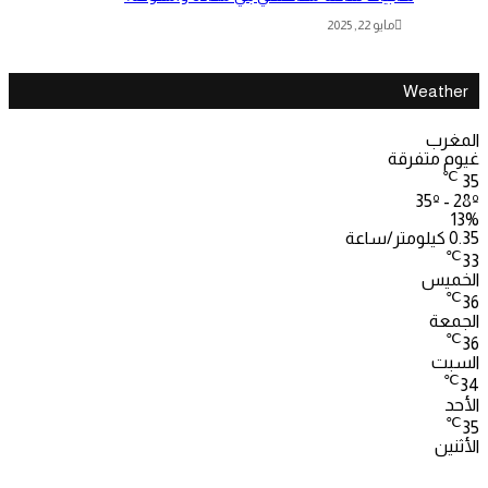
مايو 22, 2025
Weather
المغرب
غيوم متفرقة
℃
35
35º - 28º
13%
0.35 كيلومتر/ساعة
℃
33
الخميس
℃
36
الجمعة
℃
36
السبت
℃
34
الأحد
℃
35
الأثنين