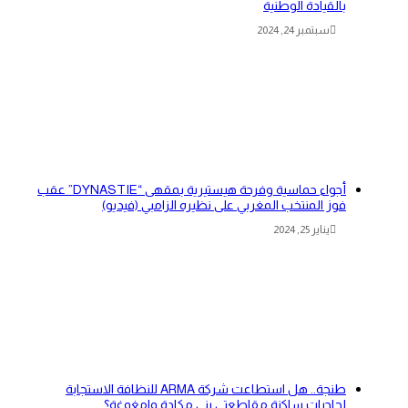
بالقيادة الوطنية
سبتمبر 24, 2024
أجواء حماسية وفرحة هيستيرية بمقهى “DYNASTIE” عقب
فوز المنتخب المغربي على نظيره الزامبي (فيديو)
يناير 25, 2024
طنجة.. هل استطاعت شركة ARMA للنظافة الاستجابة
لحاجيات ساكنة مقاطعتي بني مكادة وامغوغة؟