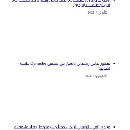
من الإصلاحات (فيديو)
أبريل 4, 2023
فطور عائلي رمضاني بامتياز في مقهى Dynastie طنجة
(فيديو)
مارس 18, 2024
قيادي بامي.. الوهابي ارتكب خطأ جسيما وطرده لا علاقة له