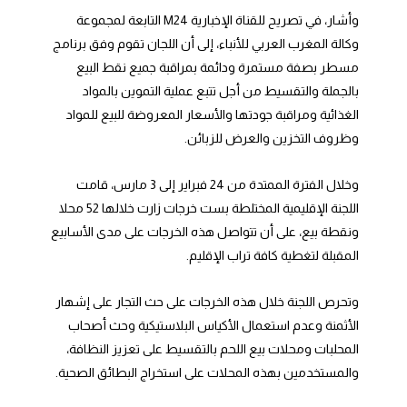
وأشار، في تصريح للقناة الإخبارية M24 التابعة لمجموعة
وكالة المغرب العربي للأنباء، إلى أن اللجان تقوم وفق برنامج
مسطر بصفة مستمرة ودائمة بمراقبة جميع نقط البيع
بالجملة والتقسيط من أجل تتبع عملية التموين بالمواد
الغذائية ومراقبة جودتها والأسعار المعروضة للبيع للمواد
وظروف التخزين والعرض للزبائن.
وخلال الفترة الممتدة من 24 فبراير إلى 3 مارس، قامت
اللجنة الإقليمية المختلطة بست خرجات زارت خلالها 52 محلا
ونقطة بيع، على أن تتواصل هذه الخرجات على مدى الأسابيع
المقبلة لتغطية كافة تراب الإقليم.
وتحرص اللجنة خلال هذه الخرجات على حث التجار على إشهار
الأثمنة وعدم استعمال الأكياس البلاستيكية وحث أصحاب
المحلبات ومحلات بيع اللحم بالتقسيط على تعزيز النظافة،
والمستخدمين بهذه المحلات على استخراج البطائق الصحية.