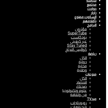
سياسة
مجتمع
حوادث
رادار
السكوت ممنوع
بأقلامهم
البرامج
مؤثرون
SuperTube
بودكاست
عبر كبغيتي
Stay Tuned
كواليس النجاح
رياضة
الكل
دولية
محلية
وطنية
منوعات
الكل
اقتصاد
صحتك
علوم وتكنولوجيا
فن وثقافة
ميدTV
روبورتاجات
فيديوهات