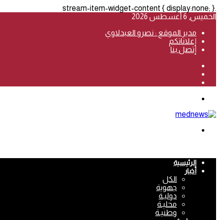
.stream-item-widget-content { display:none; }
الخميس, 6 أغسطس 2026
مدير الموقع : نصرو العبدلاوي
إعلاناتكم
إتصل بنا
فيسبوك
‫YouTube
انستقرام
القائمة
بحث
عن
الرئيسية
أخبار
الكل
جهوية
دوليـة
محليـة
وطنيـة