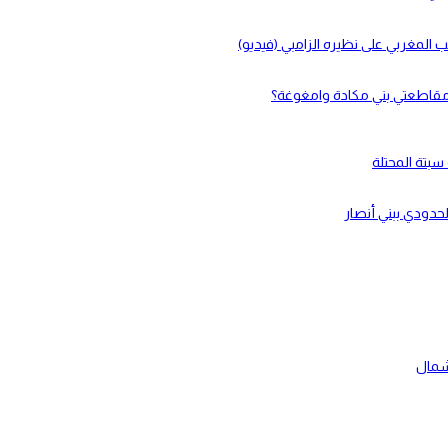
لحدودي ببني أنصار
شمال