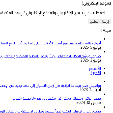
الموقع الإلكتروني
احفظ اسمي، بريدي الإلكتروني، والموقع الإلكتروني في هذا المتصفح
ميدTV
أجواء خيالية بطنجة بعد فوز أسود الأطلس على كندا والتأهل لربع النهائ
يوليو 5, 2026
طنجة.. ورشة للذكاء الاصطناعى وتأثيره على النظام الاقتصادي الخاص 
يوليو 2, 2026
الأشهر
الأخيرة
بولعيش يعبر بجماعة اجزناية من زمن النسيان إلى عهد جديد من الإصلا
أبريل 4, 2023
فطور عائلي رمضاني بامتياز في مقهى Dynastie طنجة (فيديو)
مارس 18, 2024
قيادي بامي.. الوهابي ارتكب خطأ جسيما وطرده لا علاقة له بالقيادة الو