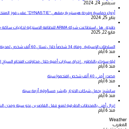
سبتمبر 24, 2024
أجواء حماسية وفرحة هيستيرية بمقهى “DYNASTIE” عقب فوز المنتخب المغربي على نظيره الزامبي (فيديو)
يناير 25, 2024
طنجة.. هل استطاعت شركة ARMA للنظافة الاستجابة لحاجيات ساكنة مقاطعتي بني مكادة وامغوغة؟
مايو 22, 2025
السلطات الإسبانية.. وفاة 34 شخصاً خلال تسلل 60 ألف شخص لمدينة سبتة المحتلة
منذ 6 أيام
ليلة سوداء بالناظور.. إحراق سيارات أمنية خلال محاولات اقتحام السياج ا
منذ 6 أيام
مصدر أمني: 40 ألف شخص اقتحموا سبتة
منذ 6 أيام
سانشيز يحمل شبكات الاتجار بالبشر مسؤولية أزمة سبتة
منذ 6 أيام
إنزال أمني بالمحطات الطرقية لمنع تنقل القاصرين نحو سبتة ومدن ال
منذ 6 أيام
Weather
المغرب