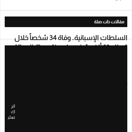
مقالات ذات صلة
السلطات الإسبانية.. وفاة 34 شخصاً خلال
تسلل 60 ألف شخص لمدينة سبتة المحتلة
منذ أسبوع واحد
ليلة سوداء بالناظور.. إحراق سيارات أمنية
خلال محاولات اقتحام السياج الحدودي ببني
أنصار
منذ أسبوع واحد
اتر
مصدر أمني: 40 ألف شخص اقتحموا سبتة
ك
تعلي
منذ أسبوع واحد
سانشيز يحمل شبكات الاتجار بالبشر