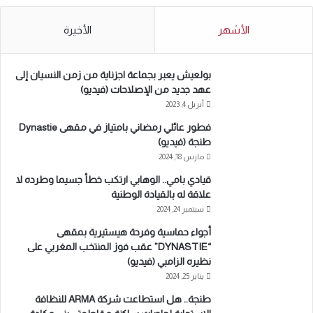
الأشهر
الأخيرة
بولعيش يعبر بجماعة اجزناية من زمن النسيان إلى
عهد جديد من الإصلاحات (فيديو)
أبريل 4, 2023
فطور عائلي رمضاني بامتياز في مقهى Dynastie
طنجة (فيديو)
مارس 18, 2024
قيادي بامي.. الوهابي ارتكب خطأ جسيما وطرده لا
علاقة له بالقيادة الوطنية
سبتمبر 24, 2024
أجواء حماسية وفرحة هيستيرية بمقهى
“DYNASTIE” عقب فوز المنتخب المغربي على
نظيره الزامبي (فيديو)
يناير 25, 2024
طنجة.. هل استطاعت شركة ARMA للنظافة