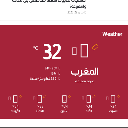
الاستجابة لحاجيات ساكنة مقاطعتي بني مكادة
وامغوغة؟
مايو 22, 2025
Weather
32
℃
المغرب
34º - 26º
16%
2.39 كيلومتر/ساعة
غيوم متفرقة
34
33
34
34
34
℃
℃
℃
℃
℃
السبت
الأحد
الأثنين
الثلاثاء
الأربعاء