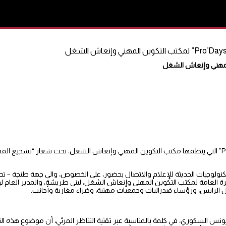
افتتحت اليوم الإثنين بطنجة أشغال الدورة الرابعة للأيام الموضوعاتية “Pro’Days” التي ينظمها مكتب التكوين المهني وإنعاش الشغل، ت
ولوجيات الحديثة للإعلام والاتصال بحضور، على الخصوص، والي جهة طنجة – ت
 العامة لمكتب التكوين المهني وإنعاش الشغل، لبنى طريشة، والمدير العام لو
 الرايس، ورؤساء فيدراليات وجمعيات مهنية، وخبراء مغاربة وأجانب.
ونس السكوري، في كلمة بالمناسبة عبر تقنية التناظر المرئي، أن موضوع هذه ال