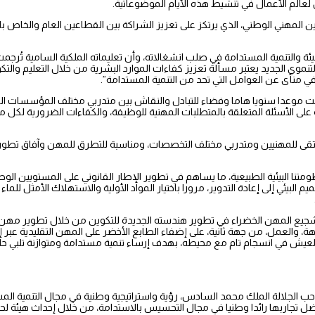
لعالم الأعمال في تنشيط هذه الأيام الموضوعاتية.
ين المهني الوطني، الذي يرتكز على تعزيز الشراكة بين القطاعين العام والخاص با
 والتنمية المستدامة في صلب انشغالاته، وأن تعليماته الملكية السامية تُرجمت
موي الجديد يعتبر مسألة تعزيز كفاءات الموارد البشرية من خلال التعليم والتك
ي منأى عن العوامل التي تحد من التنمية المستدامة”.
 أكدت السيدة لبنى طريشة أن الأيام الموضوعاتية “Pro’Days” أضحت موعدا سنويا هاما وفضاء للتبادل والنقاش بين متدرب
 الأسئلة المتعلقة بالمتطلبات المهنية للوظيفة، والكفاءات الضرورية لكل م
قى للمهنيين ومتدربي مختلف التخصصات، ومناسبة للتطرق للمهن وآفاق تطور
تنا البيئية الطبيعية، ما يساهم في تطوير الإطار القانوني على المستويين الوط
 البيئي إلى إعادة التدوير، مرورا باختيار المواد الأولية والاستهلاك الأمثل للما
يع المهن الخضراء في تطوير هندسته الجديدة للتكوين من خلال تطوير مهن ذ
 جهة، والعمل، من جهة ثانية، على إضفاء الطابع الأخضر على المهن التقليدية عبر
العيش في انسجام تام مع محيطه، بهدف إرساء تنمية مستدامة ومتوازنة تلبي ح