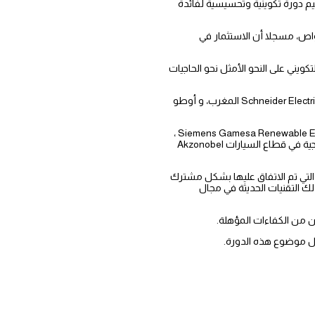
يم دورة تكوينية وتحسيسية لفائدة
واص، مسجلا أن الاستثمار في
يني على النحو الأمثل نحو الحاجيات
وتميز هذا اللقاء بالتوقيع على أربع اتفاقيات إطار للشراكة بين مكتب التكوين المهني وإنعاش الشغل من جهة، وSiemens Gamesa Renewable Energy و Schneider Electric المغرب، و أوطو
وتهدف هذه الاتفاقيات إلى تحديد مجالات التعاون في ما يخص تطوير العرض التكويني الأساسي والمستمر في قطاعات متنوعة هي الطاقات المتجددة Siemens Gamesa Renewable Energy ،
والكهرباء والتشغيل الآلي Schneider Electric المغرب، وتشجيع المهن الخضراء واحترام المعايير التي ترمي إلى مكافحة التلوث Auto Nejma، والصباغة الإيكولوجية في قطاع السيارات Akzonobel
التي تم الاتفاق عليها بشكل مشترك
لك التقنيات الحديثة في مجال
ن من الكفاءات المؤهلة.