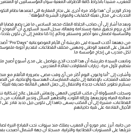
للمغرب، مشيدا بانخراط كافة الأطراف المعنية سواء المؤسساتيين أو المنتمين 
وذكر الوزير أن “هذا يؤكد مرة أخرى على نجاح المقاربة التي اعتمدها نظام التكو
التحديات في مجال تعبئة الكفاءات والموارد البشرية المؤهلة”.
وبعدما أشار إلى أن صاحب الجلالة الملك محمد السادس ما فتئ يضع قضايا البيئة
الذي يروم تحقيق تنمية مستدامة وفعالة، سجل السيد السكوري أن “النموذج التن
والأساسية لضمان نمو أخضر ومستقر ودائم، إذا كنا نطمح إلى أن تكون بلادنا ف
من جهتها،
الشغل على الصعيد الوطني ومهنيي مختلف القطاعات، لتقديم أجوبة ملموسة على
لكل متدرب في إنجاح مؤسسة ما.
وتابعت السيدة طريشة أن هذا الحدث الذي يتواصل على مدى أسبوع أصبح ملت
بتنظيم، لأول مرة ، زيارات للمقاولات لفائدة المتدربين.
وأشارت إلى “أننا واعون، اليوم أكثر من أي وقت مضى، بضرورة التأقلم مع منظوم
مختلف المنتجات، بالإضافة إلى تكييف الممارسات الهندسية والإنتاجية، من التصميم
يستلزم تطوير كفاءات جديدة والانتقال إلى جعل المهن القائمة صديقة للبيئة”.
وسجلت المسؤولة أن مكتب التكوين المهني وإنعاش الشغل عالج إشكالية تشج
معالجة المياه وتوزيعها، وإزالة التلوث، والتطهير السائل وتدبير النفايات، من
القطاعات، مشيرة إلى أن المكتب يسعى جاهدا إلى تكوين جيل جديد قادر على 
الأجيال القادمة على تلبية حاجياتهم.