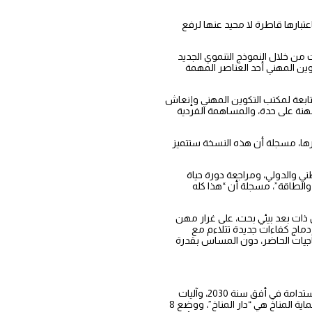
عتبارها قاطرة لا محيد عنها لرفع
 من خلال النموذج التنموي الجديد
وين المهني أحد العناصر المهمة
ي مختلف المؤسسات التابعة لمكتب التكوين المهني وإنعاش
هنة على حدة، والمساهمة الفردية
ها، مسجلة أن هذه النسخة ستتميز
ني والدولي، ومراجعة دورة حياة
ء والطاقة”، مسجلة أن “هذا كله
ات بعد بيئي بحت، على غرار مهن
 إدماج كفاءات جديدة تتلاءم مع
اجيات الحاضر، دون المساس بقدرة
من جانبه، أبرز عمر مورو أن المغرب يمتلك منذ سنوات، تحت القيادة النيرة لصاحب الجلالة الملك محمد السادس، رؤية واستراتيجية وطنية في مجال التنمية المستدامة في أفق سنة 2030، وآليات
تنزيلها على المستويات القطاعية والترابية، مسجلا أن جهة الشمال أصبحت بفضل تجاربها رائدا وطنيا في مجال التحسيس بالاستدامة، من خلال إحداث هيئة لحماية المناخ هي “دار المناخ”، ووضع 8