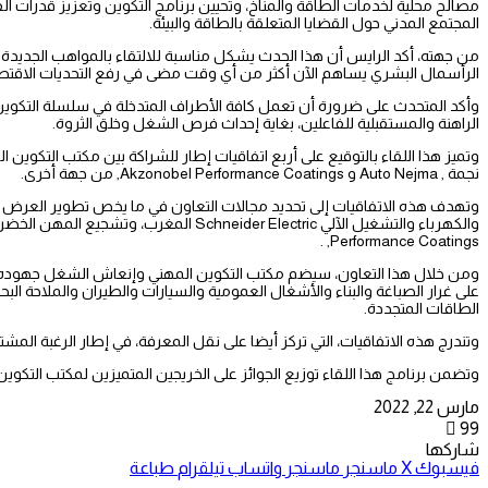
مصالح محلية لخدمات الطاقة والمناخ، وتحيين برنامج التكوين وتعزيز قدرات ال
المجتمع المدني حول القضايا المتعلقة بالطاقة والبيئة.
من جهته، أكد الرايس أن هذا الحدث يشكل مناسبة للالتقاء بالمواهب الجديدة 
الرأسمال البشري يساهم الآن أكثر من أي وقت مضى في رفع التحديات الاقتص
وأكد المتحدث على ضرورة أن تعمل كافة الأطراف المتدخلة في سلسلة التكوين (ا
الراهنة والمستقبلية للفاعلين، بغاية إحداث فرص الشغل وخلق الثروة.
نجمة , Auto Nejma و Akzonobel Performance Coatings, من جهة أخرى.
Performance Coatings, .
ومن خلال هذا التعاون، سيضم مكتب التكوين المهني وإنعاش الشغل جهوده إلى
على غرار الصباغة والبناء والأشغال العمومية والسيارات والطيران والملاحة الب
الطاقات المتجددة.
وتندرج هذه الاتفاقيات، التي تركز أيضا على نقل المعرفة، في إطار الرغبة ال
وتضمن برنامج هذا اللقاء توزيع الجوائز على الخريجين المتميزين لمكتب التكوين المهني وإنعاش الشغل برس
مارس 22, 2022
99
شاركها
فيسبوك
‫X
ماسنجر
ماسنجر
واتساب
تيلقرام
طباعة