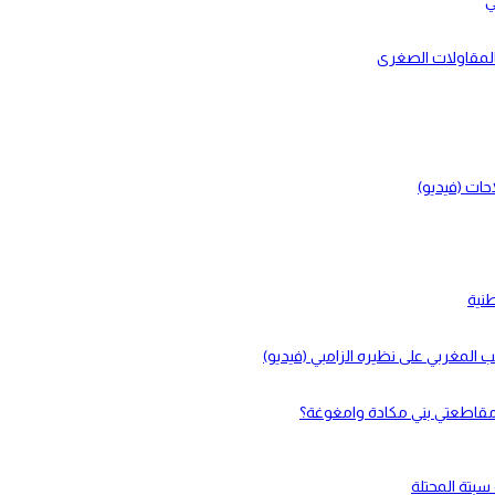
ي
بالمقاولات الصغرى
حات (فيديو)
طنية