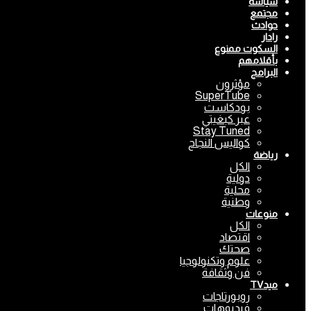
سياسة
مجتمع
حوادث
رادار
السكوت ممنوع
بأقلامهم
البرامج
مؤثرون
SuperTube
بودكاست
عبر كبغيتي
Stay Tuned
كواليس النجاح
رياضة
الكل
دولية
محلية
وطنية
منوعات
الكل
اقتصاد
صحتك
علوم وتكنولوجيا
فن وثقافة
ميدTV
روبورتاجات
فيديوهات