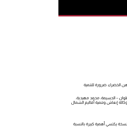
حت شعار “تشجيع المهن الخضراء: ضرورة للتنمية
طوان – الحسيمة، محمد مهيدية،
كالة إنعاش وتنمية أقاليم الشمال
نسخة يكتسي أهمية كبيرة بالنسبة