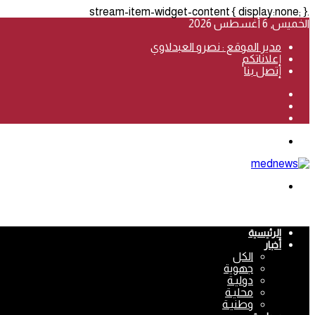
.stream-item-widget-content { display:none; }
الخميس, 6 أغسطس 2026
مدير الموقع : نصرو العبدلاوي
إعلاناتكم
إتصل بنا
فيسبوك
‫YouTube
انستقرام
القائمة
بحث
عن
الرئيسية
أخبار
الكل
جهوية
دوليـة
محليـة
وطنيـة