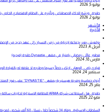
أجواء خيالية بطنجة بعد فوز أسود الأطلس على كندا والتأهل لربع النهائ
يوليو 5, 2026
طنجة.. ورشة للذكاء الاصطناعى وتأثيره على النظام الاقتصادي الخاص 
يوليو 2, 2026
الأشهر
الأخيرة
بولعيش يعبر بجماعة اجزناية من زمن النسيان إلى عهد جديد من الإصلا
أبريل 4, 2023
فطور عائلي رمضاني بامتياز في مقهى Dynastie طنجة (فيديو)
مارس 18, 2024
قيادي بامي.. الوهابي ارتكب خطأ جسيما وطرده لا علاقة له بالقيادة الو
سبتمبر 24, 2024
أجواء حماسية وفرحة هيستيرية بمقهى “DYNASTIE” عقب فوز المنتخب المغربي على نظيره الزامبي (فيديو)
يناير 25, 2024
طنجة.. هل استطاعت شركة ARMA للنظافة الاستجابة لحاجيات ساكنة مقاطعتي بني مكادة وامغوغة؟
مايو 22, 2025
السلطات الإسبانية.. وفاة 34 شخصاً خلال تسلل 60 ألف شخص لمدينة سبتة المحتلة