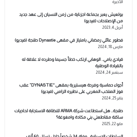
الأخيرة
بولعيش يعبر بجماعة اجزناية من زمن النسيان إلى عهد جديد
من الإصلاحات (فيديو)
أبريل 4, 2023
فطور عائلي رمضاني بامتياز في مقهى Dynastie طنجة (فيديو)
مارس 18, 2024
قيادي بامي.. الوهابي ارتكب خطأ جسيما وطرده لا علاقة له
بالقيادة الوطنية
سبتمبر 24, 2024
أجواء حماسية وفرحة هيستيرية بمقهى “DYNASTIE” عقب
فوز المنتخب المغربي على نظيره الزامبي (فيديو)
يناير 25, 2024
طنجة.. هل استطاعت شركة ARMA للنظافة الاستجابة لحاجيات
ساكنة مقاطعتي بني مكادة وامغوغة؟
مايو 22, 2025
السلطات الإسبانية.. وفاة 34 شخصاً خلال تسلل 60 ألف