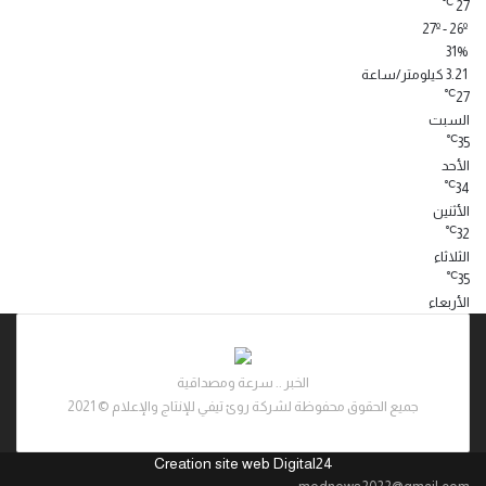
℃
27
27º - 26º
31%
3.21 كيلومتر/ساعة
℃
27
السبت
℃
35
الأحد
℃
34
الأثنين
℃
32
الثلاثاء
℃
35
الأربعاء
الخبر .. سرعة ومصداقية
جميع الحقوق محفوظة لشركة روئ تيفي للإنتاج والإعلام © 2021
Creation site web Digital24