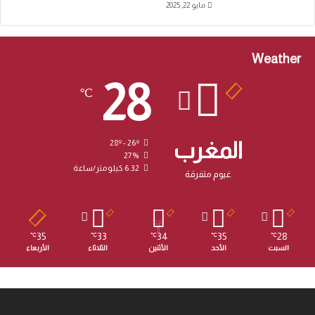
مايو 22, 2025
Weather
28
℃
المغرب
28º - 26º
27%
6.32 كيلومتر/ساعة
غيوم متفرقة
35
33
34
35
28
℃
℃
℃
℃
℃
السبت
الأحد
الأثنين
الثلاثاء
الأربعاء