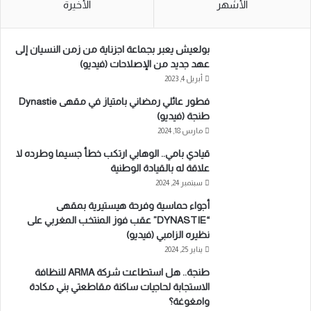
الأشهر
الأخيرة
بولعيش يعبر بجماعة اجزناية من زمن النسيان إلى
عهد جديد من الإصلاحات (فيديو)
أبريل 4, 2023
فطور عائلي رمضاني بامتياز في مقهى Dynastie
طنجة (فيديو)
مارس 18, 2024
قيادي بامي.. الوهابي ارتكب خطأ جسيما وطرده لا
علاقة له بالقيادة الوطنية
سبتمبر 24, 2024
أجواء حماسية وفرحة هيستيرية بمقهى
“DYNASTIE” عقب فوز المنتخب المغربي على
نظيره الزامبي (فيديو)
يناير 25, 2024
طنجة.. هل استطاعت شركة ARMA للنظافة
الاستجابة لحاجيات ساكنة مقاطعتي بني مكادة
وامغوغة؟