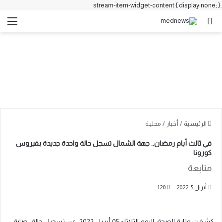
.stream-item-widget-content { display:none; }
بحث عن
الق
الرئيسية
/
أخبار
/
محليـة
في ثالث أيام رمضان.. جهة الشمال تسجل حالة واحدة جديدة بفيروس
كورونا
متابعة
أبريل 5, 2022
120
كشفت وزارة الصحة، اليوم الثلاثاء 05 أبريل 2022، عن تسجيل حالة إصابة