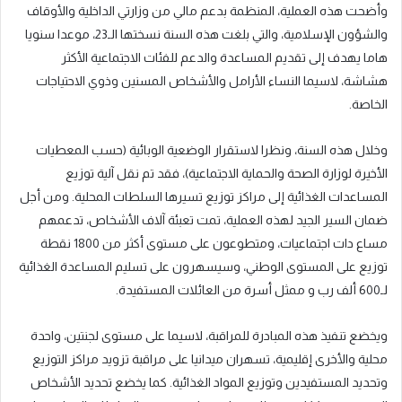
وأضحت هذه العملية، المنظمة بدعم مالي من وزارتي الداخلية والأوقاف
والشؤون الإسلامية، والتي بلغت هذه السنة نسختها الـ23، موعدا سنويا
هاما يهدف إلى تقديم المساعدة والدعم للفئات الاجتماعية الأكثر
هشاشة، لاسيما النساء الأرامل والأشخاص المسنين وذوي الاحتياجات
الخاصة.
وخلال هذه السنة، ونظرا لاستقرار الوضعية الوبائية (حسب المعطيات
الأخيرة لوزارة الصحة والحماية الاجتماعية)، فقد تم نقل آلية توزيع
المساعدات الغذائية إلى مراكز توزيع تسيرها السلطات المحلية. ومن أجل
ضمان السير الجيد لهذه العملية، تمت تعبئة آلاف الأشخاص، تدعمهم
مساع دات اجتماعيات، ومتطوعون على مستوى أكثر من 1800 نقطة
توزيع على المستوى الوطني، وسيسهرون على تسليم المساعدة الغذائية
لـ600 ألف رب و ممثل أسرة من العائلات المستفيدة.
ويخضع تنفيذ هذه المبادرة للمراقبة، لاسيما على مستوى لجنتين، واحدة
محلية والأخرى إقليمية، تسهران ميدانيا على مراقبة تزويد مراكز التوزيع
وتحديد المستفيدين وتوزيع المواد الغذائية. كما يخضع تحديد الأشخاص