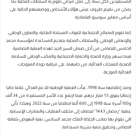
المستفيدين ككل سنة، إلى عمل ميداني تقوم به السلطات المحلية بما
يمكن من تقييم ظروف عيش هؤلاء الأشخاص ووضعيتهم الحالية على
أساس معايير سوسيو-اقتصادية.
كما تقوم المصالح الاجتماعية للقوات المسلحة الملكية، والتعاون الوطني،
والإنعاش الوطني، والسلطات المحلية بتقديم المساعدة لمؤسسة محمد
الخامس للتضامن من أجل ضمان السير الجيد لهذه العملية التضامنية.
فيما تسهر وزارة الصحة والحماية الاجتماعية والمكتب الوطني للسلامة
الصحية للمنتجات الغذائية، من جانبهما، على مراقبة جودة المنتوجات
الغذائية الموزعة.
ومنذ إطلاقها سنة 1998، عبأت العملية الوطنية للدعم الغذائي غلافا ماليا
إجماليا يفوق 1,5 مليار درهم، فيما ارتفع عدد الأسر المستفيدة من 34 ألف
و100 أسرة سنة 1998 إلى 600 ألفا انطلاقا من سنة 2022. وهكذا، تأتي
عملية “رمضان 1443” لتنضاف إلى مختلف العمليات والمبادرات الإنسانية،
التي يقوم بها صاحب الجلالة الملك محمد السادس، بغية النهوض بثقافة
التضامن وتحقيق تنمية بشرية مستدامة.