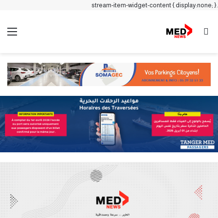
.stream-item-widget-content { display:none; }
بحث عن
الق