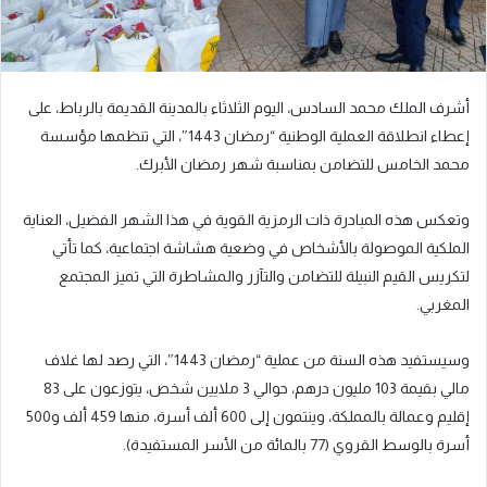
أشرف الملك محمد السادس، اليوم الثلاثاء بالمدينة القديمة بالرباط، على
إعطاء انطلاقة العملية الوطنية “رمضان 1443″، التي تنظمها مؤسسة
محمد الخامس للتضامن بمناسبة شهر رمضان الأبرك.
وتعكس هذه المبادرة ذات الرمزية القوية في هذا الشهر الفضيل، العناية
الملكية الموصولة بالأشخاص في وضعية هشاشة اجتماعية، كما تأتي
لتكريس القيم النبيلة للتضامن والتآزر والمشاطرة التي تميز المجتمع
المغربي.
وسيستفيد هذه السنة من عملية “رمضان 1443″، التي رصد لها غلاف
مالي بقيمة 103 مليون درهم، حوالي 3 ملايين شخص، يتوزعون على 83
إقليم وعمالة بالمملكة، وينتمون إلى 600 ألف أسرة، منها 459 ألف و500
أسرة بالوسط القروي (77 بالمائة من الأسر المستفيدة).