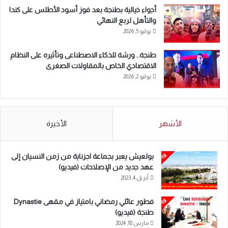
أجواء خيالية بطنجة بعد فوز أسود الأطلس على كندا
والتأهل لربع النهائي
يوليو 5, 2026
طنجة.. ورشة للذكاء الاصطناعى وتأثيره على النظام
الاقتصادي الخاص بالمقاولات الصغرى
يوليو 2, 2026
الأشهر
الأخيرة
بولعيش يعبر بجماعة اجزناية من زمن النسيان إلى
عهد جديد من الإصلاحات (فيديو)
أبريل 4, 2023
فطور عائلي رمضاني بامتياز في مقهى Dynastie
طنجة (فيديو)
مارس 18, 2024