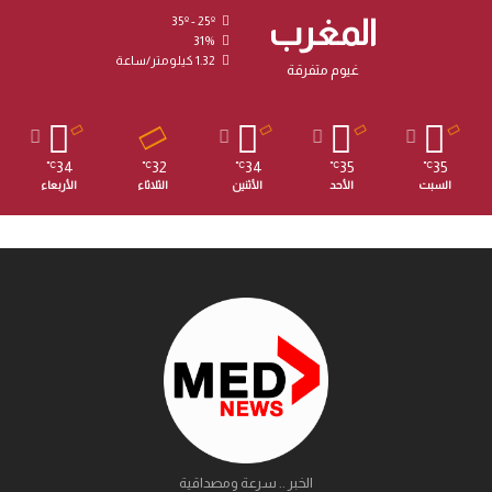
المغرب
35º - 25º
31%
1.32 كيلومتر/ساعة
غيوم متفرقة
34
32
34
35
35
℃
℃
℃
℃
℃
السبت
الأحد
الأثنين
الثلاثاء
الأربعاء
الخبر .. سرعة ومصداقية