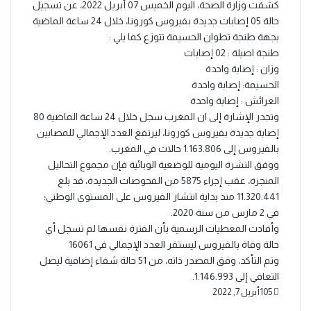
كشفت وزارة الصحة، اليوم الخميس 07 أبريل 2022، عن تسجيل
حالة 05 إصابات جديدة بفيروس كورونا، خلال 24 ساعة الماضية
بجهة طنجة تطوان الحسيمة تتوزع كما يلي :
طنجة اصيلة : 02 إصابات
وزان : إصابة واحدة
الحسيمة: إصابة واحدة
العرائش : إصابة واحدة
وتجدر الإشارة إلى ان المغرب سجل خلال 24 ساعة الماضية 80
إصابة جديدة بفيروس كورونا، ليرتفع العدد الإجمالي للمصابين
بالفيروس إلى 1.163.806 حالات في المغرب.
ووفق النشرة اليومية للوضعية الوبائية فإن مجموع التحاليل
المنجزة، عقب إجراء 5875 من الفحوصات الجديدة، قد بلغ
11.320.441 منذ بداية انتشار الفيروس على المستوى الوطني؛
في 2 مارس من سنة 2020.
وأفادت المعطيات الرسمية بأن الفترة نفسها لم تسجل أي
حالة وفاة بالفيروس ليستقر العدد الإجمالي في 16061
وتم التأكد، وفق المصدر ذاته، من 51 حالة شفاء إضافية ليصل
التعافي إلى 1.146.993.
105
أبريل 7, 2022