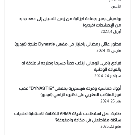
الأخيرة
بولعيش يعبر بجماعة اجزناية من زمن النسيان إلى عهد جديد
من الإصلاحات (فيديو)
أبريل 4, 2023
فطور عائلي رمضاني بامتياز في مقهى Dynastie طنجة (فيديو)
مارس 18, 2024
قيادي بامي.. الوهابي ارتكب خطأ جسيما وطرده لا علاقة له
بالقيادة الوطنية
سبتمبر 24, 2024
أجواء حماسية وفرحة هيستيرية بمقهى “DYNASTIE” عقب
فوز المنتخب المغربي على نظيره الزامبي (فيديو)
يناير 25, 2024
طنجة.. هل استطاعت شركة ARMA للنظافة الاستجابة لحاجيات
ساكنة مقاطعتي بني مكادة وامغوغة؟
مايو 22, 2025