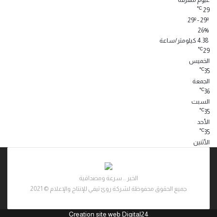
℃
29
29º - 29º
26%
4.38 كيلومتر/ساعة
℃
29
الخميس
℃
35
الجمعة
℃
36
السبت
℃
35
الأحد
℃
35
الأثنين
الخبر .. سرعة ومصداقية
جميع الحقوق محفوظة لشركة روئ تيفي للإنتاج والإعلام © 2021
Creation site web Digital24