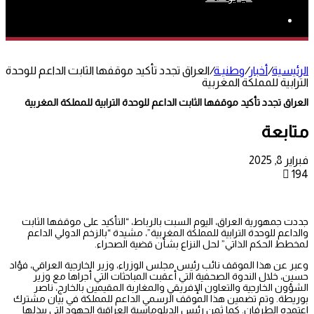
بحث
عن
الرئيسية
/
أخبار
/
وطنيـة
/
العراق تجدد تأكيد موقفها الثابت الداعم للوحدة
الترابية للمملكة المغربية
العراق تجدد تأكيد موقفها الثابت الداعم للوحدة الترابية للمملكة المغربية
متابعة
فبراير 8, 2025
194
جددت جمهورية العراق، اليوم السبت بالرباط، “التأكيد على موقفها الثابت
والداعم للوحدة الترابية للمملكة المغربية”، مشيدة “بالزخم الدولي الداعم
لمخطط الحكم الذاتي” لحل النزاع بشأن قضية الصحراء.
وعبر عن هذا الموقف نائب رئيس مجلس الوزراء، وزير الخارجية العراقي، فؤاد
حسين، خلال الندوة الصحفية التي أعقبت المباحثات التي أجراها مع وزير
الشؤون الخارجية والتعاون الإفريقي والمغاربة المقيمين بالخارج، ناصر
بوريطة. وتم تضمين هذا الموقف الرسمي الداعم للمملكة في بيان مشترك
اعتمده الطرفان. كما ثمن رئيس الدبلوماسية العراقية الجهود التي يبذلها