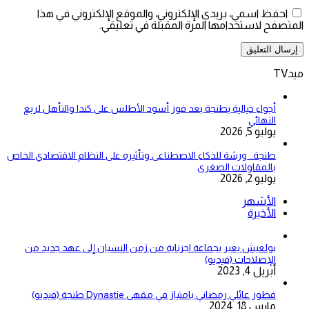
احفظ اسمي، بريدي الإلكتروني، والموقع الإلكتروني في هذا
المتصفح لاستخدامها المرة المقبلة في تعليقي.
ميدTV
أجواء خيالية بطنجة بعد فوز أسود الأطلس على كندا والتأهل لربع
النهائي
يوليو 5, 2026
طنجة.. ورشة للذكاء الاصطناعى وتأثيره على النظام الاقتصادي الخاص
بالمقاولات الصغرى
يوليو 2, 2026
الأشهر
الأخيرة
بولعيش يعبر بجماعة اجزناية من زمن النسيان إلى عهد جديد من
الإصلاحات (فيديو)
أبريل 4, 2023
فطور عائلي رمضاني بامتياز في مقهى Dynastie طنجة (فيديو)
مارس 18, 2024