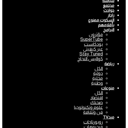
سياسة
مجتمع
حوادث
رادار
السكوت ممنوع
بأقلامهم
البرامج
مؤثرون
SuperTube
بودكاست
عبر كبغيتي
Stay Tuned
كواليس النجاح
رياضة
الكل
دولية
محلية
وطنية
منوعات
الكل
اقتصاد
صحتك
علوم وتكنولوجيا
فن وثقافة
ميدTV
روبورتاجات
فيديوهات