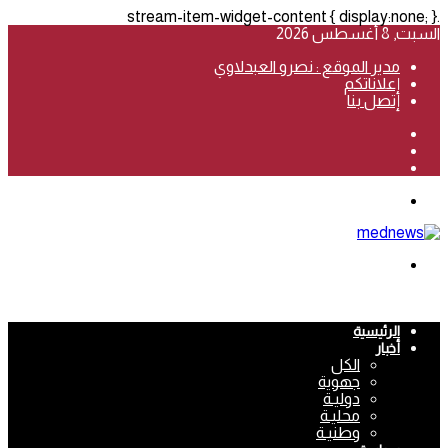
.stream-item-widget-content { display:none; }
السبت, 8 أغسطس 2026
مدير الموقع : نصرو العبدلاوي
إعلاناتكم
إتصل بنا
فيسبوك
‫YouTube
انستقرام
القائمة
بحث
عن
الرئيسية
أخبار
الكل
جهوية
دوليـة
محليـة
وطنيـة