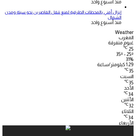
منذ أسبوع واحد
إنزال أمني بالمحطات الطرقية لمنع تنقل القاصرين نحو سبتة ومدن
الشمال
منذ أسبوع واحد
Weather
المغرب
غيوم متفرقة
℃
25
35º - 25º
31%
1.29 كيلومتر/ساعة
℃
35
السبت
℃
35
الأحد
℃
34
الأثنين
℃
32
الثلاثاء
℃
34
الأربعاء