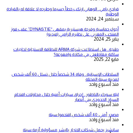
قيادي بامي.. الوهابي ارتكب خطأ جسيما وطرده لا علاقة له بالقيادة
الوطنية
سبتمبر 24, 2024
أجواء حماسية وفرحة هيستيرية بمقهى “DYNASTIE” عقب فوز
المنتخب المغربي على نظيره الزامبي (فيديو)
يناير 25, 2024
طنجة.. هل استطاعت شركة ARMA للنظافة الاستجابة لحاجيات
ساكنة مقاطعتي بني مكادة وامغوغة؟
مايو 22, 2025
السلطات الإسبانية.. وفاة 34 شخصاً خلال تسلل 60 ألف شخص
لمدينة سبتة المحتلة
منذ أسبوع واحد
ليلة سوداء بالناظور.. إحراق سيارات أمنية خلال محاولات اقتحام
السياج الحدودي ببني أنصار
منذ أسبوع واحد
مصدر أمني: 40 ألف شخص اقتحموا سبتة
منذ أسبوع واحد
سانشيز يحمل شبكات الاتجار بالبشر مسؤولية أزمة سبتة