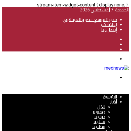
.stream-item-widget-content { display:none; }
الجمعة, 7 أغسطس 2026
مدير الموقع : نصرو العبدلاوي
إعلاناتكم
إتصل بنا
فيسبوك
‫YouTube
انستقرام
القائمة
بحث
عن
الرئيسية
أخبار
الكل
جهوية
دوليـة
محليـة
وطنيـة