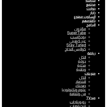
سياسة
مجتمع
حوادث
رادار
السكوت ممنوع
بأقلامهم
البرامج
مؤثرون
SuperTube
بودكاست
عبر كبغيتي
Stay Tuned
كواليس النجاح
رياضة
الكل
دولية
محلية
وطنية
منوعات
الكل
اقتصاد
صحتك
علوم وتكنولوجيا
فن وثقافة
ميدTV
روبورتاجات
فيديوهات