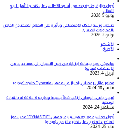
أجواء خيالية بطنجة بعد فوز أسود الأطلس على كندا والتأهل لربع
النهائي
يوليو 5, 2026
طنجة.. ورشة للذكاء الاصطناعى وتأثيره على النظام الاقتصادي الخاص
بالمقاولات الصغرى
يوليو 2, 2026
الأشهر
الأخيرة
بولعيش يعبر بجماعة اجزناية من زمن النسيان إلى عهد جديد من
الإصلاحات (فيديو)
أبريل 4, 2023
فطور عائلي رمضاني بامتياز في مقهى Dynastie طنجة (فيديو)
مارس 18, 2024
قيادي بامي.. الوهابي ارتكب خطأ جسيما وطرده لا علاقة له بالقيادة
الوطنية
سبتمبر 24, 2024
أجواء حماسية وفرحة هيستيرية بمقهى “DYNASTIE” عقب فوز
المنتخب المغربي على نظيره الزامبي (فيديو)
يناير 25, 2024