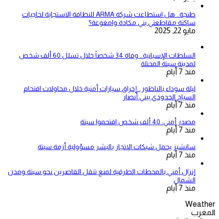
طنجة.. هل استطاعت شركة ARMA للنظافة الاستجابة لحاجيات
ساكنة مقاطعتي بني مكادة وامغوغة؟
مايو 22, 2025
السلطات الإسبانية.. وفاة 34 شخصاً خلال تسلل 60 ألف شخص
لمدينة سبتة المحتلة
منذ 7 أيام
ليلة سوداء بالناظور.. إحراق سيارات أمنية خلال محاولات اقتحام
السياج الحدودي ببني أنصار
منذ 7 أيام
مصدر أمني: 40 ألف شخص اقتحموا سبتة
منذ 7 أيام
سانشيز يحمل شبكات الاتجار بالبشر مسؤولية أزمة سبتة
منذ 7 أيام
إنزال أمني بالمحطات الطرقية لمنع تنقل القاصرين نحو سبتة ومدن
الشمال
منذ 7 أيام
Weather
المغرب